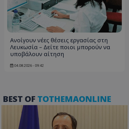
Ανοίγουν νέες θέσεις εργασίας στη
Λευκωσία – Δείτε ποιοι μπορούν να
υποβάλουν αίτηση
ASP.NET_SessionId
Microsoft Corporation
themasports.tothemaonline.co
04.08.2026 - 09:42
BEST OF
TOTHEMAONLINE