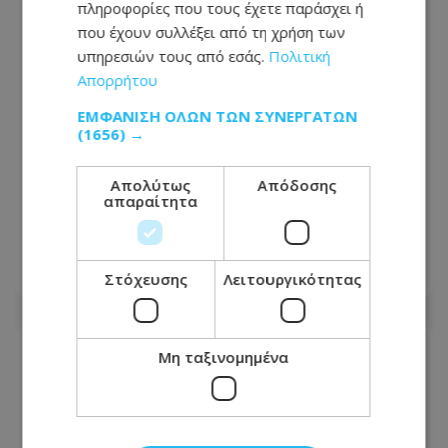
πληροφορίες που τους έχετε παράσχει ή
που έχουν συλλέξει από τη χρήση των
υπηρεσιών τους από εσάς.
Πολιτική
Απορρήτου
ΕΜΦΆΝΙΣΗ ΌΛΩΝ ΤΩΝ ΣΥΝΕΡΓΑΤΏΝ
(1656) →
Οι επιχειρήσεις των 90 ημερών: Το
Απολύτως
Απόδοσης
απαραίτητα
μεγάλο στοίχημα που κρίνει ολόκληρη
τη χρονιά
05.08.2026 - 06:20
Στόχευσης
Λειτουργικότητας
Μη ταξινομημένα