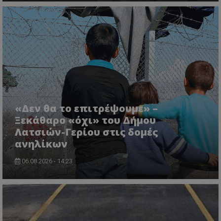
CookieScriptConsent
CookieScript
www.tothemaonline.com
«Δεν θα το επιτρέψουμε» –
Ξεκάθαρο «όχι» του Δήμου
Λατσιών-Γερίου στις δομές
ανηλίκων
06.08.2026 - 14:23
usprivacy
.themasports.tothemaonline.co