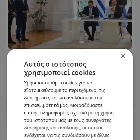
×
Έπεσαν υπογραφές για την είσοδο της
Αυτός ο ιστότοπος
Meridiam στην ηλεκτρική διασύνδεση
χρησιμοποιεί cookies
Ελλάδας – Κύπρου - Γαλλική
«σφραγίδα» στον GSI
Χρησιμοποιούμε cookies για να
εξατομικεύσουμε το περιεχόμενο, τις
05.08.2026 - 23:58
διαφημίσεις και να αναλύσουμε την
επισκεψιμότητά μας. Μοιραζόμαστε
επίσης πληροφορίες σχετικά με τη χρήση
του ιστότοπού μας με τους συνεργάτες
διαφήμισης και ανάλυσης, οι οποίοι
ενδέχεται να τις συνδυάσουν με άλλες