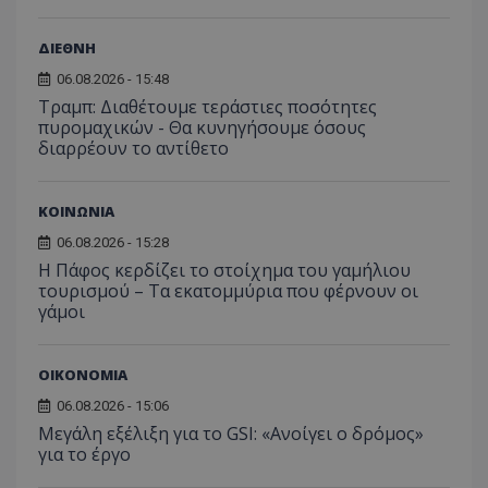
για ν
ανάλυση των
διατήρ
παρα
επιδόσεων.
κατάσ
προβ
περιόδ
ΔΙΕΘΝΗ
ενσω
σύνδεσ
βίντε
06.08.2026 - 15:48
C
1 μήνας
Αυτό τ
Adform
guest_id
1 χρόνος 1
Αυτό
Twitter Inc.
Τραμπ: Διαθέτουμε τεράστιες ποσότητες
χρησιμ
.adform.net
μήνας
ρυθμ
.twitter.com
για τον
πυρομαχικών - Θα κυνηγήσουμε όσους
το Tw
προσδι
αναγ
διαρρέουν το αντίθετο
συχνότ
να π
επισκέ
τον 
τον τρ
του 
οποίο 
ΚΟΙΝΩΝΙΑ
επισκέπ
πρόσβα
06.08.2026 - 15:28
ιστοσε
Συλλέγε
Η Πάφος κερδίζει το στοίχημα του γαμήλιου
για τις
τουρισμού – Τα εκατομμύρια που φέρνουν οι
του χρ
ιστοσε
γάμοι
ποιες σ
έχουν 
_ga_J7RS52TMNC
.tothemaonline.com
1 χρόνος 1
Αυτό τ
ΟΙΚΟΝΟΜΙΑ
μήνας
χρησιμ
από το
06.08.2026 - 15:06
Analyti
διατήρ
Μεγάλη εξέλιξη για το GSI: «Ανοίγει ο δρόμος»
κατάσ
για το έργο
περιόδ
σύνδεσ