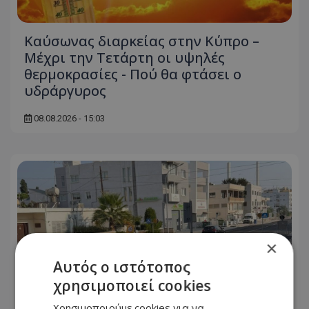
Καύσωνας διαρκείας στην Κύπρο –
Μέχρι την Τετάρτη οι υψηλές
θερμοκρασίες - Πού θα φτάσει ο
υδράργυρος
08.08.2026 - 15:03
×
Αυτός ο ιστότοπος
χρησιμοποιεί cookies
Χρησιμοποιούμε cookies για να