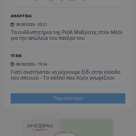
του χρ
ιστοσε
ποιες σ
έχουν 
ΑΘΛΗΤΙΚΑ
_ga_J7RS52TMNC
.tothemaonline.com
1 χρόνος 1
Αυτό τ
08.08.2026 - 20:21
μήνας
χρησιμ
από το
Τα συλλυπητήρια της Ρεάλ Μαδρίτης στον Μέσι
Analyti
για την απώλεια του πατέρα του
διατήρ
κατάσ
περιόδ
σύνδεσ
ΥΓΕΙΑ
08.08.2026 - 19:54
Γιατί συστήνεται να ρίχνουμε ξίδι στην είσοδο
του σπιτιού - Το κόλπο που λίγοι γνωρίζουν
Περισσότερα