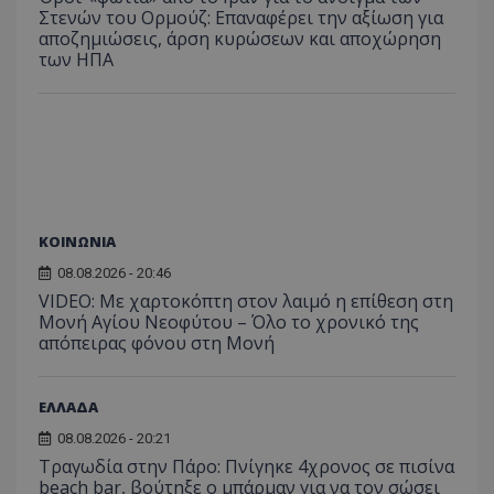
δρασ
αναγνώριση μ
ιστοσε
Στενών του Ορμούζ: Επαναφέρει την αξίωση για
στον
συνεδρίας χρ
βοηθών
αποζημιώσεις, άρση κυρώσεων και αποχώρηση
Αυτά
ή την εφαρμο
βελτίω
δεδο
των ΗΠΑ
συγκεκριμέν
εμπειρ
μπορ
λειτουργιών 
χρήστη
σταλ
ιστοσελίδα. 
αναλύο
μέρο
να συμβάλει 
απόδοσ
ανάλ
ενίσχυση της
ιστοσε
αναφ
εμπειρίας του
χρήστη ή στη
_ga_ECPYT7ERET
.tothemaonline.com
1 χρόνος 1
Αυτό τ
YSC
συνεδρία
Αυτό
Google LLC
παρακολούθη
μήνας
χρησιμ
έχει 
.youtube.com
της συμπερι
από το
από 
του χρήστη γ
Analyti
για ν
ανάλυση των
διατήρ
παρα
επιδόσεων.
κατάσ
προβ
ΚΟΙΝΩΝΙΑ
περιόδ
ενσω
σύνδεσ
βίντε
08.08.2026 - 20:46
C
1 μήνας
Αυτό τ
Adform
VIDEO: Με χαρτοκόπτη στον λαιμό η επίθεση στη
guest_id
1 χρόνος 1
Αυτό
Twitter Inc.
χρησιμ
.adform.net
μήνας
ρυθμ
.twitter.com
Μονή Αγίου Νεοφύτου – Όλο το χρονικό της
για τον
το Tw
απόπειρας φόνου στη Μονή
προσδι
αναγ
συχνότ
να π
επισκέ
τον 
τον τρ
του 
οποίο 
ΕΛΛΑΔΑ
επισκέπ
πρόσβα
08.08.2026 - 20:21
ιστοσε
Τραγωδία στην Πάρο: Πνίγηκε 4χρονος σε πισίνα
Συλλέγε
για τις
beach bar, βούτηξε ο μπάρμαν για να τον σώσει