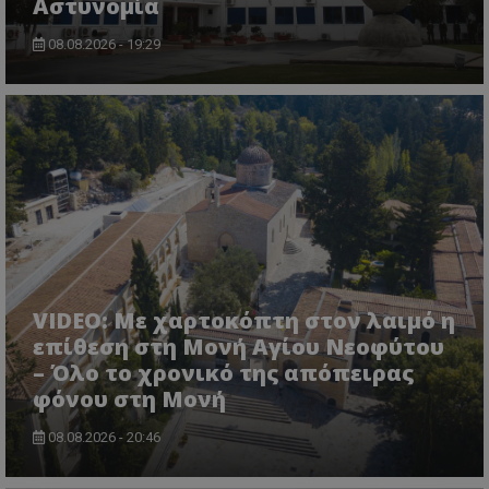
Αστυνομία
08.08.2026 - 19:29
VISITOR_PRIVACY_METADATA
YouTube
.youtube.com
VIDEO: Με χαρτοκόπτη στον λαιμό η
επίθεση στη Μονή Αγίου Νεοφύτου
– Όλο το χρονικό της απόπειρας
φόνου στη Μονή
08.08.2026 - 20:46