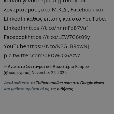
κοινού γενικότερα, δημιούργησε
λογαριασμούς στα Μ.Κ.Δ., Facebook και
LinkedIn καθώς επίσης και στο YouTube.
LinkedIn
https://t.co/nnmFq87Vu1
Facebook
https://t.co/LEW7G6t09y
YouTube
https://t.co/KEGLBRowNj
pic.twitter.com/0PDWOk6AzW
— Ανώτατο Συνταγματικό Δικαστήριο Κύπρου
(@scc_cyprus)
November 24, 2025
Ακολουθήστε το
Tothemaonline.com στο Google News
και μάθετε πρώτοι όλες τις
ειδήσεις