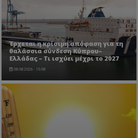
Έρχεται η κρίσιμη απόφαση για τη
ASP.NET_SessionId
θαλάσσια σύνδεση Κύπρου–
Microsoft Corporation
lifenewscy.tothemaonline.com
Ελλάδας – Τι ισχύει μέχρι το 2027
08.08.2026 - 15:08
msToken
.tiktok.com