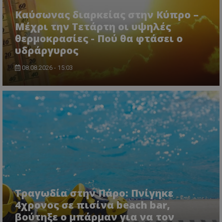
Καύσωνας διαρκείας στην Κύπρο –
Μέχρι την Τετάρτη οι υψηλές
θερμοκρασίες - Πού θα φτάσει ο
υδράργυρος
08.08.2026 - 15:03
CookieScriptConsent
CookieScript
www.tothemaonline.com
Τραγωδία στην Πάρο: Πνίγηκε
4χρονος σε πισίνα beach bar,
βούτηξε ο μπάρμαν για να τον