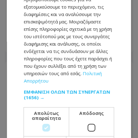
εξατομικεύσουμε το περιεχόμενο, τις
διαφημίσεις και να αναλύσουμε την
Αγνώριστη η Λεωφόρος Τσερίου:
επισκεψιμότητά μας. Μοιραζόμαστε
Τέλος η ταλαιπωρία σε μεγάλο τμήμα
επίσης πληροφορίες σχετικά με τη χρήση
της - Οι εικόνες που ανέβασε πολίτης
του ιστότοπού μας με τους συνεργάτες
διαφήμισης και ανάλυσης, οι οποίοι
08.08.2026 - 14:30
ενδέχεται να τις συνδυάσουν με άλλες
πληροφορίες που τους έχετε παράσχει ή
που έχουν συλλέξει από τη χρήση των
υπηρεσιών τους από εσάς.
Πολιτική
Απορρήτου
ΕΜΦΆΝΙΣΗ ΌΛΩΝ ΤΩΝ ΣΥΝΕΡΓΑΤΏΝ
(1656) →
Απολύτως
Απόδοσης
απαραίτητα