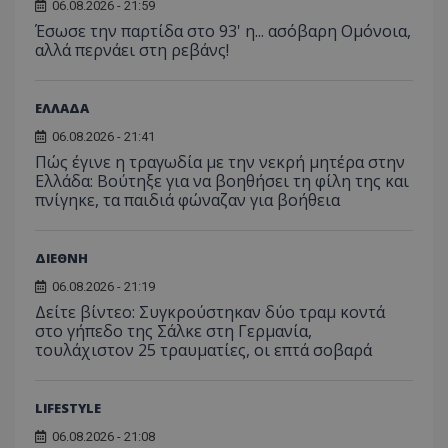
06.08.2026 - 21:59
Έσωσε την παρτίδα στο 93' η... ασόβαρη Ομόνοια,
αλλά περνάει στη ρεβάνς!
ASP.NET_SessionId
Microsoft Corporation
themasports.tothemaonline
ΕΛΛΑΔΑ
06.08.2026 - 21:41
Πώς έγινε η τραγωδία με την νεκρή μητέρα στην
Ελλάδα: Βούτηξε για να βοηθήσει τη φίλη της και
πνίγηκε, τα παιδιά φώναζαν για βοήθεια
ΔΙΕΘΝΗ
06.08.2026 - 21:19
VISITOR_PRIVACY_METADATA
YouTube
.youtube.com
Δείτε βίντεο: Συγκρούστηκαν δύο τραμ κοντά
στο γήπεδο της Σάλκε στη Γερμανία,
τουλάχιστον 25 τραυματίες, οι επτά σοβαρά
LIFESTYLE
06.08.2026 - 21:08