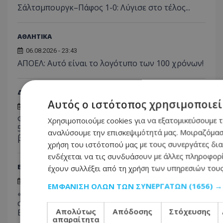
Σάλτσμπουργκ–Πάφος 1-0: Λύγισε στο τέλος...
ΑΘΛΗΤΙΚΑ
06.08.2026 - 23:43
ΑΠΟΕΛ: Αυτό είναι το λογότυπο των 100 χρόνων!
ΔΙΕΘΝΗ
Αυτός ο ιστότοπος χρησιμοποιεί 
06.08.2026 - 23:19
Φρίκη στη Βρετανία: Πρώην χασάπης τεμάχισε
Χρησιμοποιούμε cookies για να εξατομικεύσουμε τ
55χρονο εργαζόμενό του και τον έβαλε σε
αναλύσουμε την επισκεψιμότητά μας. Μοιραζόμαστ
βαρέλι με τσιμέντο επειδή νόμιζε ότι τον έκλεβε
χρήση του ιστότοπού μας με τους συνεργάτες δια
ενδέχεται να τις συνδυάσουν με άλλες πληροφορί
ΕΛΛΑΔΑ
έχουν συλλέξει από τη χρήση των υπηρεσιών του
06.08.2026 - 22:54
ΕΜΦΆΝΙΣΗ ΌΛΩΝ ΤΩΝ ΣΥΝΕΡΓΑΤΏΝ
(1656) →
«Αφιέρωσε τη ζωή της βοηθώντας όσους είχαν
ανάγκη»: Συγκλονίζει η οικογένεια της
Απολύτως
Απόδοσης
Στόχευσης
Βρετανίδας που βρέθηκε νεκρή σε βαλίτσα
απαραίτητα