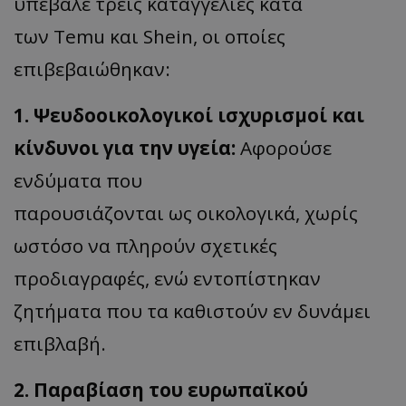
υπέβαλε τρεις καταγγελίες κατά
των
Temu
και
Shein
, οι οποίες
επιβεβαιώθηκαν:
1.
Ψευδοοικολογικοί
ισχυρισμοί και
κίνδυνοι για την υγεία:
Αφορούσε
ενδύματα που
πα
ρουσιάζοντ
αι
ως
οικολογικά, χωρίς
ωστόσο να πληρούν σχετικές
προδιαγραφές, ενώ εντοπ
ίστηκ
αν
ζητήματα που τα καθιστούν εν δυνάμει
επιβλαβή.
2. Παραβίαση του ευρωπαϊκού