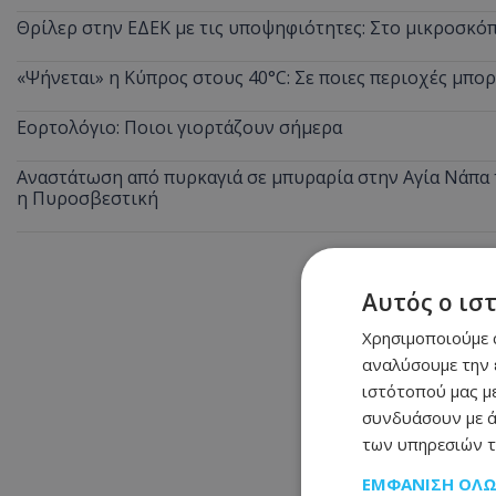
Θρίλερ στην ΕΔΕΚ με τις υποψηφιότητες: Στο μικροσκ
«Ψήνεται» η Κύπρος στους 40°C: Σε ποιες περιοχές μπορ
Εορτολόγιο: Ποιοι γιορτάζουν σήμερα
Αναστάτωση από πυρκαγιά σε μπυραρία στην Αγία Νάπα τ
η Πυροσβεστική
Αυτός ο ισ
Χρησιμοποιούμε c
αναλύσουμε την 
ιστότοπού μας με
συνδυάσουν με ά
των υπηρεσιών τ
ΕΜΦΆΝΙΣΗ ΌΛ