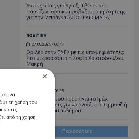
Άνετες νίκες για Άγιαξ, Τβέντε και
Παρτίζαν, οριακό προβάδισμα πρόκρισης
για την Μπράγκα (ΑΠΟΤΕΛΕΣΜΑΤΑ)
ΠΟΛΙΤΙΚΗ
07.08.2026 - 06:43
Θρίλερ στην ΕΔΕΚ με τις υποψηφιότητες:
Στο μικροσκόπιο η Σοφία Χριστοδούλου
Μακρή
×
ΔΙΕΘΝΗ
07.08.2026 - 06:35
 και να
Το δίλημμα του Τραμπ για το Ιράν:
 με τη χρήση του
Παραχωρήσεις για να ανοίξει το Ορμούζ ή
ι να τις
συνέχιση του πολέμου
ει από τη χρήση
Περισσότερα