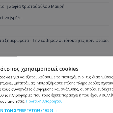
όπιο η Σοφία Χριστοδούλου Μακρή
εί να βρέξει
α ξημερώματα - Την έσβησαν οι ιδιοκτήτες πριν φτάσει
τότοπος χρησιμοποιεί cookies
ookies για να εξατομικεύσουμε το περιεχόμενο, τις διαφημίσεις
επισκεψιμότητά μας. Μοιραζόμαστε επίσης πληροφορίες σχετικά
 τους συνεργάτες διαφήμισης και ανάλυσης, οι οποίοι ενδέχετα
λλες πληροφορίες που τους έχετε παράσχει ή που έχουν συλλέξ
ους από εσάς.
Πολιτική Απορρήτου
ΩΝ ΤΩΝ ΣΥΝΕΡΓΑΤΏΝ
(1656) →