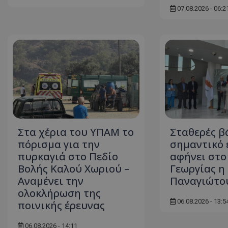
07.08.2026 - 06:2
ASP.NET_SessionI
msToken
Στα χέρια του ΥΠΑΜ το
Σταθερές β
πόρισμα για την
σημαντικό 
πυρκαγιά στο Πεδίο
αφήνει στο
Βολής Καλού Χωριού –
Γεωργίας η
Αναμένει την
Παναγιώτο
CookieScriptConse
ολοκλήρωση της
06.08.2026 - 13:5
ποινικής έρευνας
06.08.2026 - 14:11