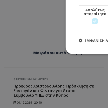
Απολύτως
απαραίτητα
ΕΜΦΆΝΙΣΗ 
Μοιράσου αυτό το άρθρο
Απολύτω
Τα απολύτως απαραί
διαχείριση λογαρια
ΠΡΟΗΓΟΎΜΕΝΟ ΆΡΘΡΟ
Ονοματεπώνυμο
Πρόεδρος Χριστοδουλίδης: Πρόσκληση σε
Ερντογάν και Φιντάν για Άτυπο
usprivacy
Συμβούλιο ΥΠΕΞ στην Κύπρο
01.12.2025 - 20:40