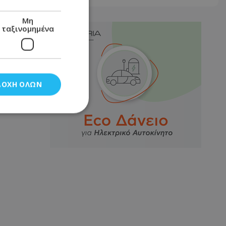
Μη
ταξινομημένα
ΔΟΧΉ ΌΛΩΝ
νομημένα
στη και τη
τητα cookies.
αποθηκεύει το
θεσης του χρήστη
 παρακολούθηση και
τα σύμφωνα με τον
ρρήτου των
ειών.