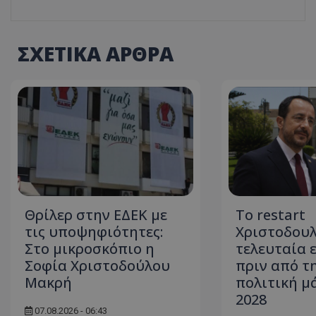
ASP.NET_SessionI
ΣΧΕΤΙΚΑ ΑΡΘΡΑ
VISITOR_PRIVACY
Θρίλερ στην ΕΔΕΚ με
Το restart
τις υποψηφιότητες:
Χριστοδουλ
__cf_bm
Στο μικροσκόπιο η
τελευταία 
Σοφία Χριστοδούλου
πριν από τ
Μακρή
πολιτική μ
2028
__cf_bm
07.08.2026 - 06:43