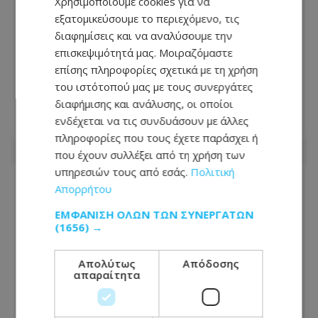
Χρησιμοποιούμε cookies για να
εξατομικεύσουμε το περιεχόμενο, τις
διαφημίσεις και να αναλύσουμε την
επισκεψιμότητά μας. Μοιραζόμαστε
Απόπειρα φόνου στη Μονή: Η
επίσης πληροφορίες σχετικά με τη χρήση
διαφωνία για τα κλειδιά που κατέληξε
του ιστότοπού μας με τους συνεργάτες
σε αιματηρό επεισόδιο
διαφήμισης και ανάλυσης, οι οποίοι
ενδέχεται να τις συνδυάσουν με άλλες
08.08.2026 - 11:38
πληροφορίες που τους έχετε παράσχει ή
που έχουν συλλέξει από τη χρήση των
υπηρεσιών τους από εσάς.
Πολιτική
Απορρήτου
ΕΜΦΆΝΙΣΗ ΌΛΩΝ ΤΩΝ ΣΥΝΕΡΓΑΤΏΝ
(1656) →
Απολύτως
Απόδοσης
απαραίτητα