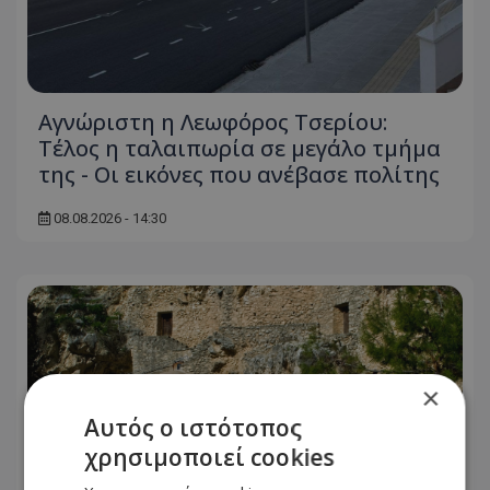
Αγνώριστη η Λεωφόρος Τσερίου:
Τέλος η ταλαιπωρία σε μεγάλο τμήμα
της - Οι εικόνες που ανέβασε πολίτης
08.08.2026 - 14:30
×
Αυτός ο ιστότοπος
χρησιμοποιεί cookies