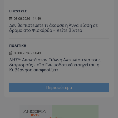
του χρ
ιστοσε
ποιες σ
LIFESTYLE
έχουν 
08.08.2026 - 14:49
_ga_J7RS52TMNC
.tothemaonline.com
1 χρόνος 1
Αυτό τ
μήνας
χρησιμ
Δεν θα πιστεύετε τι άκουσε η Άννα Βίσση σε
από το
δρόμο στο Φισκάρδο – Δείτε βίντεο
Analyti
διατήρ
κατάσ
περιόδ
ΠΟΛΙΤΙΚΗ
σύνδεσ
08.08.2026 - 14:43
ΔΗΣΥ: Απαντά στον Γιάννη Αντωνίου για τους
διορισμούς - «Το Γνωμοδοτικό εισηγείται, η
Κυβέρνηση αποφασίζει»
Περισσότερα