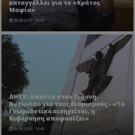
καταγγέλλει για το «Κράτος
Μαφία»
08.08.2026 - 10:55
VISITOR_PRIVACY_METADATA
YouTube
.youtube.com
ΔΗΣΥ: Απαντά στον Γιάννη
Αντωνίου για τους διορισμούς - «Το
Γνωμοδοτικό εισηγείται, η
Κυβέρνηση αποφασίζει»
08.08.2026 - 14:43