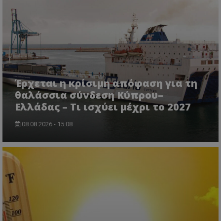
Έρχεται η κρίσιμη απόφαση για τη
ASP.NET_SessionId
Microsoft Corporation
lifenewscy.tothemaonline.com
θαλάσσια σύνδεση Κύπρου–
Ελλάδας – Τι ισχύει μέχρι το 2027
08.08.2026 - 15:08
msToken
.tiktok.com