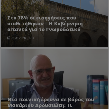
Τα απολύτως απαραίτητα cookies επιτρέπουν
βασικές λειτουργίες του ιστότοπου, όπως τη
Στο 78% οι εισηγήσεις που
σύνδεση χρήστη και τη διαχείριση λογαριασμού.
Ο ιστότοπος δεν μπορεί να χρησιμοποιηθεί σωστά
υιοθετήθηκαν – Η Κυβέρνηση
χωρίς τα απολύτως απαραίτητα cookies.
απαντά για το Γνωμοδοτικό
Ονοματεπώνυμο
Προμηθευτής
/
Πεδίο
08.08.2026 - 13:41
usprivacy
.lifenewscy.tothemaonline.com
ASP.NET_SessionId
Microsoft Corporation
themasports.tothemaonline.co
Νέα ποινική έρευνα σε βάρος του
Μακάριου Δρουσιώτη: Τι