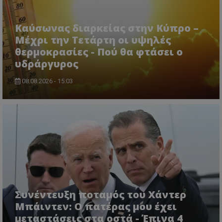
Καύσωνας διαρκείας στην Κύπρο –
Μέχρι την Τετάρτη οι υψηλές
θερμοκρασίες - Πού θα φτάσει ο
υδράργυρος
08.08.2026 - 15:03
CookieScriptConsent
CookieScript
www.tothemaonline.com
Συνέντευξη ποταμός του Χάντερ
Μπάιντεν: Ο πατέρας μου έχει
μεταστάσεις στα οστά - Έπινα 4