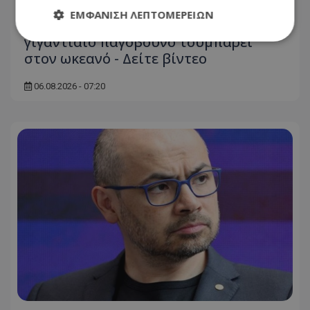
ΕΜΦΆΝΙΣΗ ΛΕΠΤΟΜΕΡΕΙΏΝ
Εντυπωσιακό βίντεο: Η στιγμή που
γιγαντιαίο παγόβουνο τουμπάρει
στον ωκεανό - Δείτε βίντεο
Απολύτως απαραίτητα
Απόδοσης
06.08.2026 - 07:20
Στόχευσης
Λειτουργικότητας
Μη ταξινομημένα
Τα απολύτως απαραίτητα cookies επιτρέπουν
βασικές λειτουργίες του ιστότοπου, όπως τη
σύνδεση χρήστη και τη διαχείριση λογαριασμού.
Ο ιστότοπος δεν μπορεί να χρησιμοποιηθεί σωστά
χωρίς τα απολύτως απαραίτητα cookies.
Ονοματεπώνυμο
Προμηθευτής
/
Πεδίο
usprivacy
.lifenewscy.tothemaonline.com