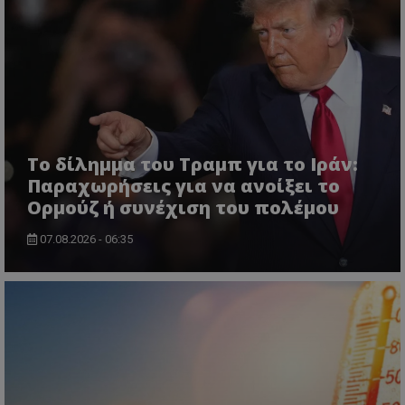
msToken
.tiktok.com
Το δίλημμα του Τραμπ για το Ιράν:
Παραχωρήσεις για να ανοίξει το
Ορμούζ ή συνέχιση του πολέμου
07.08.2026 - 06:35
CookieScriptConsent
CookieScript