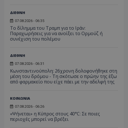
μήνας
ρυθμ
.twitter.com
για τον
το Tw
προσδι
αναγ
συχνότ
ΔΙΕΘΝΗ
να π
επισκέ
τον 
τον τρ
του 
07.08.2026 - 06:35
οποίο 
επισκέπ
Το δίλημμα του Τραμπ για το Ιράν:
πρόσβα
Παραχωρήσεις για να ανοίξει το Ορμούζ ή
ιστοσε
συνέχιση του πολέμου
Συλλέγε
για τις
του χρ
ιστοσε
ποιες σ
ΔΙΕΘΝΗ
έχουν 
07.08.2026 - 06:31
_ga_J7RS52TMNC
.tothemaonline.com
1 χρόνος 1
Αυτό τ
Κωνσταντινούπολη: 26χρονη δολοφονήθηκε στη
μήνας
χρησιμ
από το
μέση του δρόμου - Τη σκότωσε ο πρώην της έξω
Analyti
από φαρμακείο που είχε πάει με την αδελφή της
διατήρ
κατάσ
περιόδ
σύνδεσ
ΚΟΙΝΩΝΙΑ
07.08.2026 - 06:26
«Ψήνεται» η Κύπρος στους 40°C: Σε ποιες
περιοχές μπορεί να βρέξει