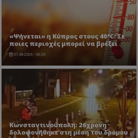
www.tothemaonline.com
«Ψήνεται» η Κύπρος στους 40°C: Σε
ποιες περιοχές μπορεί να βρέξει
07.08.2026 - 06:26
usprivacy
.themasports.tothemaonline.co
Κωνσταντινούπολη: 26χρονη
δολοφονήθηκε στη μέση του δρόμου