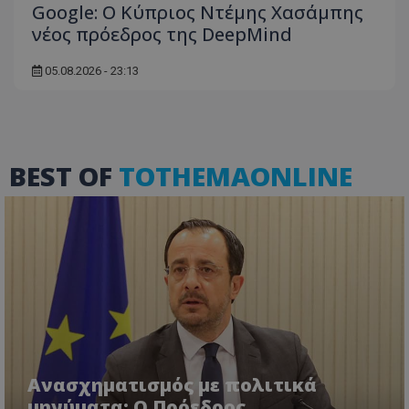
Google: Ο Κύπριος Ντέμης Χασάμπης
νέος πρόεδρος της DeepMind
05.08.2026 - 23:13
ASP.NET_SessionId
Microsoft Corporation
themasports.tothemaonline.co
BEST OF
TOTHEMAONLINE
VISITOR_PRIVACY_METADATA
YouTube
.youtube.com
Ανασχηματισμός με πολιτικά
μηνύματα: Ο Πρόεδρος