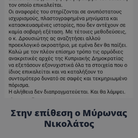
msToken
.tiktok.com
Στην επίθεση ο Μύρωνας
CookieScriptConsent
CookieScript
Νικολάτος
www.tothemaonline.com