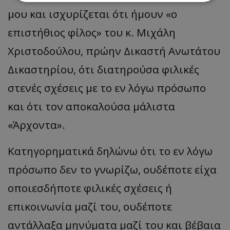
μου και ισχυρίζεται ότι ήμουν «ο
Απολύτως απαραίτητα
Απόδοσης
επιστήθιος φίλος» του κ. Μιχάλη
Στόχευσης
Λειτουργικότητας
Χριστοδούλου, πρώην Δικαστή Ανωτάτου
Μη ταξινομημένα
Δικαστηρίου, ότι διατηρούσα φιλικές
Τα απολύτως απαραίτητα cookies επιτρέπουν
βασικές λειτουργίες του ιστότοπου, όπως τη
στενές σχέσεις με το εν λόγω πρόσωπο
σύνδεση χρήστη και τη διαχείριση λογαριασμού.
Ο ιστότοπος δεν μπορεί να χρησιμοποιηθεί σωστά
και ότι τον αποκαλούσα μάλιστα
χωρίς τα απολύτως απαραίτητα cookies.
Ονοματεπώνυμο
Προμηθευτής
/
Πεδίο
«Άρχοντα».
usprivacy
.lifenewscy.tothemaonline.com
Κατηγορηματικά δηλώνω ότι το εν λόγω
πρόσωπο δεν το γνωρίζω, ουδέποτε είχα
οποιεσδήποτε φιλικές σχέσεις ή
επικοινωνία μαζί του, ουδέποτε
αντάλλαξα μηνύματα μαζί του και βέβαια