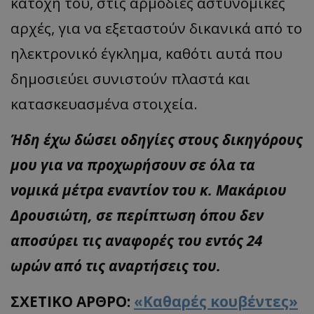
κατοχή του, στις αρμόδιες αστυνομικές
αρχές, για να εξεταστούν δικανικά από το
ηλεκτρονικό έγκλημα, καθότι αυτά που
δημοσιεύει συνιστούν πλαστά και
κατασκευασμένα στοιχεία.
Ήδη έχω δώσει οδηγίες στους δικηγόρους
μου για να προχωρήσουν σε όλα τα
__cf_bm
νομικά μέτρα εναντίον του κ. Μακάριου
Cloudflare Inc.
.onesignal.com
Δρουσιώτη, σε περίπτωση όπου δεν
αποσύρει τις αναφορές του εντός 24
ωρών από τις αναρτήσεις του.
ΣΧΕΤΙΚΟ ΑΡΘΡΟ:
«Καθαρές κουβέντες»