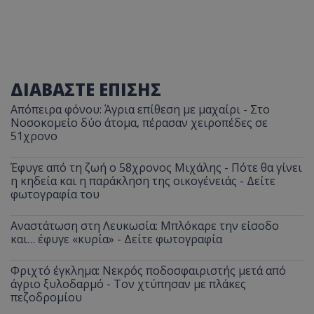
τον 
τον τρ
του 
οποίο 
επισκέπ
πρόσβα
ιστοσε
Συλλέγε
για τις
του χρ
ΔΙΑΒΑΣΤΕ ΕΠΙΣΗΣ
ιστοσε
ποιες σ
έχουν 
Απόπειρα φόνου: Άγρια επίθεση με μαχαίρι - Στο
Νοσοκομείο δύο άτομα, πέρασαν χειροπέδες σε
_ga_J7RS52TMNC
.tothemaonline.com
1 χρόνος 1
Αυτό τ
51χρονο
μήνας
χρησιμ
από το
Analyti
διατήρ
Έφυγε από τη ζωή ο 58χρονος Μιχάλης - Πότε θα γίνει
κατάσ
η κηδεία και η παράκληση της οικογένειάς - Δείτε
περιόδ
φωτογραφία του
σύνδεσ
Αναστάτωση στη Λευκωσία: Μπλόκαρε την είσοδο
και… έφυγε «κυρία» - Δείτε φωτογραφία
Φριχτό έγκλημα: Νεκρός ποδοσφαιριστής μετά από
άγριο ξυλοδαρμό - Τον χτύπησαν με πλάκες
πεζοδρομίου