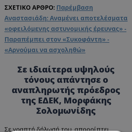
ΣΧΕΤΙΚΟ ΑΡΘΡΟ:
Παρέμβαση
Αναστασιάδη: Αναμένει αποτελέσματα
«οφειλόμενης αστυνομικής έρευνας» -
Παραπέμπει στον «Συκοφάντη» -
«Αρνούμαι να ασχοληθώ»
Σε ιδιαίτερα υψηλούς
τόνους απάντησε ο
αναπληρωτής πρόεδρος
της ΕΔΕΚ, Μορφάκης
Σολομωνίδης
Σε γραπτή δήλωσή του, απορρίπτει