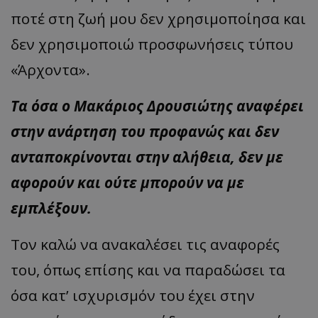
ποτέ στη ζωή μου δεν χρησιμοποίησα και
ASP.NET_SessionId
Microsoft Corporation
themasports.tothemaonline.co
δεν χρησιμοποιώ προσφωνήσεις τύπου
«Άρχοντα».
Τα όσα ο Μακάριος Δρουσιώτης αναφέρει
στην ανάρτηση του προφανώς και δεν
ανταποκρίνονται στην αλήθεια, δεν με
αφορούν και ούτε μπορούν να με
εμπλέξουν.
VISITOR_PRIVACY_METADATA
YouTube
.youtube.com
Τον καλώ να ανακαλέσει τις αναφορές
του, όπως επίσης και να παραδώσει τα
όσα κατ’ ισχυρισμόν του έχει στην