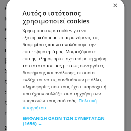
×
κατηγορηματικά όσα του αποδίδονται,
Αυτός ο ιστότοπος
καταγγέλλοντας «δολοφονία χαρακτήρα»
χρησιμοποιεί cookies
και στοχευμένη προσπάθεια πλήγματος
Χρησιμοποιούμε cookies για να
εξατομικεύσουμε το περιεχόμενο, τις
της δημόσιας εικόνας του. Παράλληλα,
διαφημίσεις και να αναλύσουμε την
προαναγγέλλει νομικές ενέργειες εις
επισκεψιμότητά μας. Μοιραζόμαστε
επίσης πληροφορίες σχετικά με τη χρήση
βάρος του Μακάριου Δρουσιώτη, ενώ
του ιστότοπού μας με τους συνεργάτες
δηλώνει έτοιμος να θέσει στη διάθεση
διαφήμισης και ανάλυσης, οι οποίοι
ενδέχεται να τις συνδυάσουν με άλλες
των Αρχών προσωπικά δεδομένα και
πληροφορίες που τους έχετε παράσχει ή
στοιχεία, επιδιώκοντας, όπως αναφέρει,
που έχουν συλλέξει από τη χρήση των
υπηρεσιών τους από εσάς.
Πολιτική
την πλήρη διερεύνηση της υπόθεσης και
Απορρήτου
την αποκατάσταση της αλήθειας.
ΕΜΦΆΝΙΣΗ ΌΛΩΝ ΤΩΝ ΣΥΝΕΡΓΑΤΏΝ
(1656) →
ΣΧΕΤΙΚΟ ΑΡΘΡΟ:
Σολομωνίδης κατά