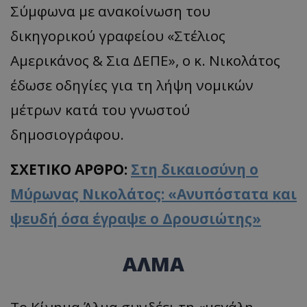
Σύμφωνα με ανακοίνωση του
δικηγορικού γραφείου «Στέλιος
Αμερικάνος & Σια ΔΕΠΕ», ο κ. Νικολάτος
έδωσε οδηγίες για τη λήψη νομικών
μέτρων κατά του γνωστού
usprivacy
.themasports.tothemaonline.co
δημοσιογράφου.
ΣΧΕΤΙΚΟ ΑΡΘΡΟ:
Στη δικαιοσύνη ο
Μύρωνας Νικολάτος: «Ανυπόστατα και
ψευδή όσα έγραψε ο Δρουσιώτης»
ΑΛΜΑ
Το Κίνημα Άλμα συνδέει τη «μεγάλη