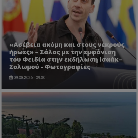
msToken
.tiktok.com
«Ασέβεια ακόμη και στους νεκρούς
ήρωες» – Σάλος με την εμφάνιση
του Φειδία στην εκδήλωση Ισαάκ–
Σολωμού - Φωτογραφίες
09.08.2026 - 09:30
CookieScriptConsent
CookieScript
www.tothemaonline.com