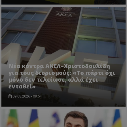
ASP.NET_SessionId
Microsoft Corporation
lifenewscy.tothemaonline.com
Νέα κόντρα ΑΚΕΛ–Χριστοδουλίδη
για τους διορισμούς: «Το πάρτι όχι
μόνο δεν τελείωσε, αλλά έχει
ενταθεί»
09.08.2026 - 09:54