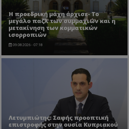
Η προεδρική μάχη άρχισε- Το
μεγάλο παζλ των συμμαχιών και η
μετακίνηση των κομματικών
ισορροπιών
09.08.2026 - 07:18
VISITOR_PRIVACY_METADATA
YouTube
.youtube.com
Λετυμπιώτης: Σαφής προοπτική
επιστροφής στην ουσία Κυπριακού