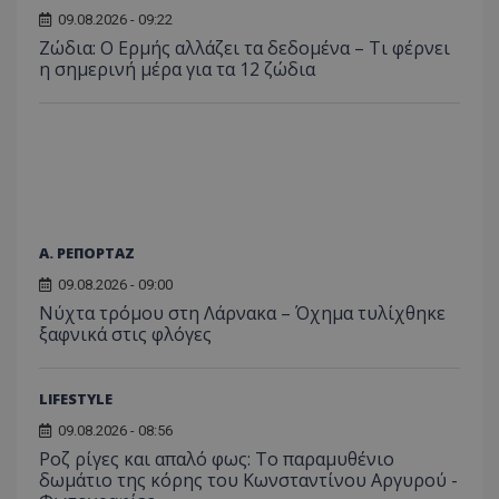
για τις
09.08.2026 - 09:22
του χρ
ιστοσε
Ζώδια: Ο Ερμής αλλάζει τα δεδομένα – Τι φέρνει
ποιες σ
η σημερινή μέρα για τα 12 ζώδια
έχουν 
_ga_J7RS52TMNC
.tothemaonline.com
1 χρόνος 1
Αυτό τ
μήνας
χρησιμ
από το
Analyti
διατήρ
κατάσ
περιόδ
σύνδεσ
Α. ΡΕΠΟΡΤΑΖ
09.08.2026 - 09:00
Νύχτα τρόμου στη Λάρνακα – Όχημα τυλίχθηκε
ξαφνικά στις φλόγες
LIFESTYLE
09.08.2026 - 08:56
Ροζ ρίγες και απαλό φως: Το παραμυθένιο
δωμάτιο της κόρης του Κωνσταντίνου Αργυρού -