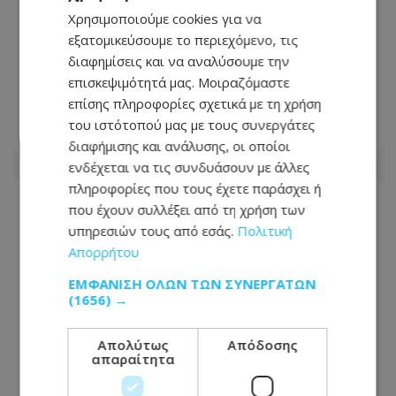
Χρησιμοποιούμε cookies για να
εξατομικεύσουμε το περιεχόμενο, τις
Νύχτα «φωτιά» για την Αστυνομία -
διαφημίσεις και να αναλύσουμε την
620 οχήματα στο μικροσκόπιο και
επισκεψιμότητά μας. Μοιραζόμαστε
μπαράζ συλλήψεων
επίσης πληροφορίες σχετικά με τη χρήση
του ιστότοπού μας με τους συνεργάτες
09.08.2026 - 07:25
διαφήμισης και ανάλυσης, οι οποίοι
ενδέχεται να τις συνδυάσουν με άλλες
πληροφορίες που τους έχετε παράσχει ή
που έχουν συλλέξει από τη χρήση των
υπηρεσιών τους από εσάς.
Πολιτική
Απορρήτου
ΕΜΦΆΝΙΣΗ ΌΛΩΝ ΤΩΝ ΣΥΝΕΡΓΑΤΏΝ
(1656) →
Απολύτως
Απόδοσης
απαραίτητα