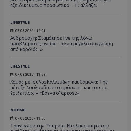
εμπειρίας του
εξειδικευμένο προσωπικό – Τι αλλάζει
χρήστη ή στη
_ga_ECPYT7ERET
.tothemaonline.com
1 χρόνος 1
Αυτό τ
YSC
συνεδρία
Αυτό
Google LLC
παρακολούθη
μήνας
χρησιμ
έχει 
.youtube.com
της συμπερι
από το
από 
του χρήστη γ
Analyti
για ν
ανάλυση των
LIFESTYLE
διατήρ
παρα
επιδόσεων.
κατάσ
προβ
07.08.2026 - 14:01
περιόδ
ενσω
σύνδεσ
βίντε
Ανδρομάχη: Σταμάτησε live της λόγω
προβλήματος υγείας – «Ένα μεγάλο συγγνώμη
C
1 μήνας
Αυτό τ
Adform
guest_id
1 χρόνος 1
Αυτό
Twitter Inc.
χρησιμ
.adform.net
από καρδιάς…»
μήνας
ρυθμ
.twitter.com
για τον
το Tw
προσδι
αναγ
συχνότ
να π
επισκέ
τον 
LIFESTYLE
τον τρ
του 
οποίο 
07.08.2026 - 13:58
επισκέπ
πρόσβα
Χαμός με Ιουλία Καλλιμάνη και θαμώνα: Της
ιστοσε
πέταξε λουλούδια στο πρόσωπο και του τα…
Συλλέγε
έριξε πίσω – «Εσένα σ’ αρέσει;»
για τις
του χρ
ιστοσε
ποιες σ
έχουν 
ΔΙΕΘΝΗ
_ga_J7RS52TMNC
.tothemaonline.com
1 χρόνος 1
Αυτό τ
07.08.2026 - 13:56
μήνας
χρησιμ
Τραγωδία στην Τουρκία: Νταλίκα μπήκε στο
από το
Analyti