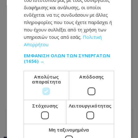
διαφήμισης και ανάλυσης, οι οποίοι
ενδέχεται να τις συνδυάσουν με άλλες
πληροφορίες που τους έχετε παράσχει ή
που έχουν συλλέξει από τη χρήση των
υπηρεσιών τους από εσάς.
Πολιτική
Απορρήτου
ΕΜΦΆΝΙΣΗ ΌΛΩΝ ΤΩΝ ΣΥΝΕΡΓΑΤΏΝ
(1656) →
Ώρες αγωνίας: Χάθηκαν τα ίχνη
ηλικιωμένου το σπίτι του στη
Απολύτως
Απόδοσης
απαραίτητα
Λευκωσία - Φωτογραφία του στη
δημοσιότητα
07.08.2026 - 11:55
Στόχευσης
Λειτουργικότητας
Μη ταξινομημένα