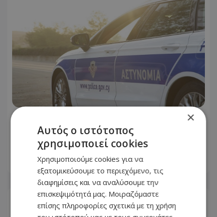
×
Οδηγοί Προσοχή: Κλειστή λωρίδα
Αυτός ο ιστότοπος
στον αυτοκινητόδρομο λόγω
χρησιμοποιεί cookies
εργασιών - Δείτε σε ποιο σημείο
Χρησιμοποιούμε cookies για να
07.08.2026 - 12:12
εξατομικεύσουμε το περιεχόμενο, τις
διαφημίσεις και να αναλύσουμε την
επισκεψιμότητά μας. Μοιραζόμαστε
επίσης πληροφορίες σχετικά με τη χρήση
του ιστότοπού μας με τους συνεργάτες