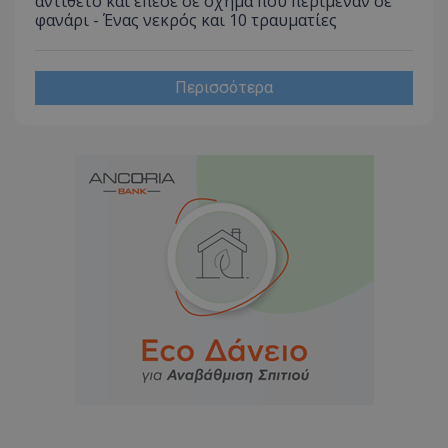
αντίθετο και έπεσε σε όχημα που περίμεναν σε
διατήρ
φανάρι - Ένας νεκρός και 10 τραυματίες
κατάσ
περιόδ
σύνδεσ
Περισσότερα