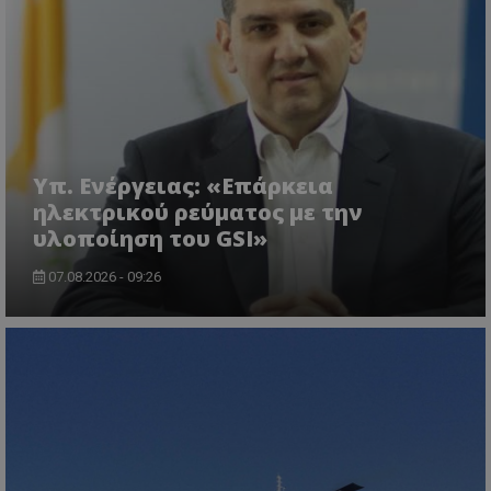
Ονοματεπώνυμο
Προμηθευτής
/
Πεδίο
usprivacy
.lifenewscy.tothemaonline.com
Υπ. Ενέργειας: «Επάρκεια
ηλεκτρικού ρεύματος με την
υλοποίηση του GSI»
ASP.NET_SessionId
Microsoft Corporation
07.08.2026 - 09:26
themasports.tothemaonline.co