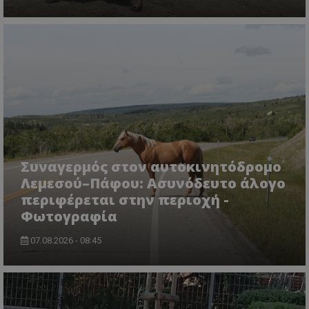
ASP.NET_SessionId
Microsoft Corporation
lifenewscy.tothemaonline.com
Συναγερμός στον αυτοκινητόδρομο
Λεμεσού–Πάφου: Ασυνόδευτο άλογο
περιφέρεται στην περιοχή -
Φωτογραφία
msToken
.tiktok.com
07.08.2026 - 08:45