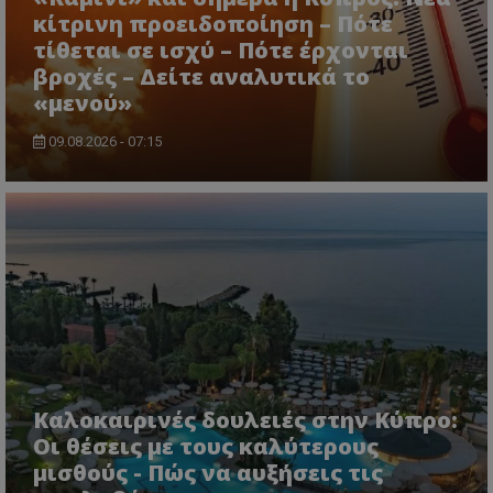
κίτρινη προειδοποίηση – Πότε
τίθεται σε ισχύ – Πότε έρχονται
βροχές – Δείτε αναλυτικά το
«μενού»
ASP.NET_SessionId
Microsoft Corporation
lifenewscy.tothemaonline.com
09.08.2026 - 07:15
msToken
.tiktok.com
Καλοκαιρινές δουλειές στην Κύπρο:
Οι θέσεις με τους καλύτερους
μισθούς - Πώς να αυξήσεις τις