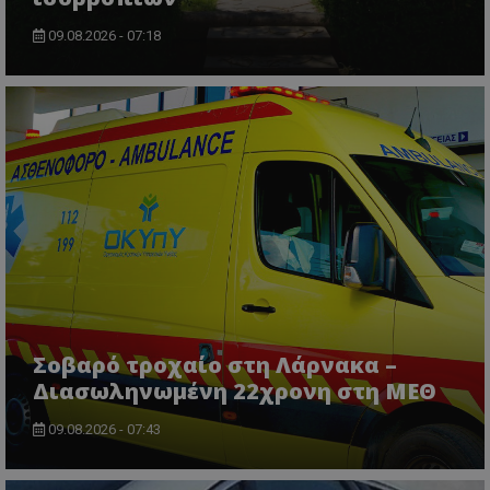
Ο ιστότοπος δεν μπορεί να χρησιμοποιηθεί σωστά
χωρίς τα απολύτως απαραίτητα cookies.
09.08.2026 - 07:18
Ονοματεπώνυμο
Προμηθευτής
/
Πεδίο
usprivacy
.lifenewscy.tothemaonline.com
ASP.NET_SessionId
Microsoft Corporation
themasports.tothemaonline.co
Σοβαρό τροχαίο στη Λάρνακα –
Διασωληνωμένη 22χρονη στη ΜΕΘ
09.08.2026 - 07:43