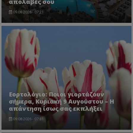
απολαβές σου
09.08.2026 - 07:21
CookieScriptConsent
CookieScript
www.tothemaonline.com
Εορτολόγιο: Ποιοι γιορτάζουν
σήμερα, Κυριακή 9 Αυγούστου – Η
απάντηση ίσως σας εκπλήξει
09.08.2026 - 07:31