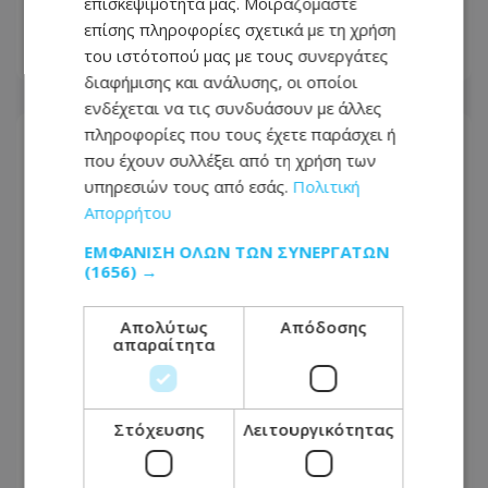
επισκεψιμότητά μας. Μοιραζόμαστε
δωμάτιο»
επίσης πληροφορίες σχετικά με τη χρήση
του ιστότοπού μας με τους συνεργάτες
08.08.2026 - 19:09
διαφήμισης και ανάλυσης, οι οποίοι
ενδέχεται να τις συνδυάσουν με άλλες
πληροφορίες που τους έχετε παράσχει ή
που έχουν συλλέξει από τη χρήση των
υπηρεσιών τους από εσάς.
Πολιτική
Απορρήτου
ΕΜΦΆΝΙΣΗ ΌΛΩΝ ΤΩΝ ΣΥΝΕΡΓΑΤΏΝ
(1656) →
Απολύτως
Απόδοσης
απαραίτητα
Εφιάλτης για 23χρονο διανομέα στη
Στόχευσης
Λειτουργικότητας
Λεμεσό: Πήγε για παραγγελία και
έπεσε σε ληστές