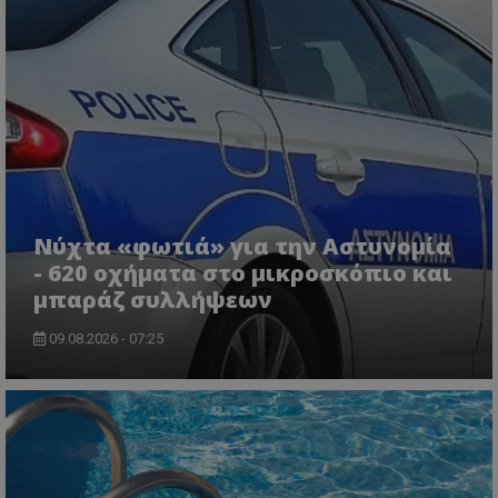
VISITOR_PRIVACY_METADATA
YouTube
.youtube.com
Νύχτα «φωτιά» για την Αστυνομία
- 620 οχήματα στο μικροσκόπιο και
μπαράζ συλλήψεων
09.08.2026 - 07:25