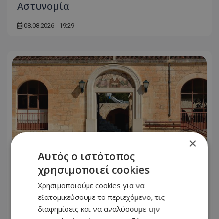
Αστυνομία
08.08.2026 - 19:29
×
Αυτός ο ιστότοπος
χρησιμοποιεί cookies
Χρησιμοποιούμε cookies για να
Απόπειρα Φόνου: Ξεκαθαρίζει η Ιερά
εξατομικεύσουμε το περιεχόμενο, τις
Μονή Αγ. Νεοφύτου - «Τέσσερα χρόνια
διαφημίσεις και να αναλύσουμε την
αρνούνταν να παραδώσει το