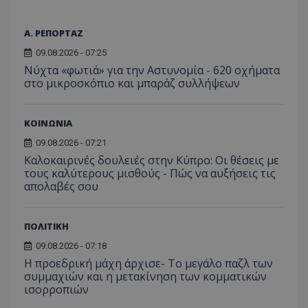
χρήστη
σταλ
ιστοσελίδα. 
αναλύο
μέρο
να συμβάλει 
απόδοσ
ανάλ
ενίσχυση της
ιστοσε
Α. ΡΕΠΟΡΤΑΖ
αναφ
εμπειρίας του
χρήστη ή στη
_ga_ECPYT7ERET
.tothemaonline.com
1 χρόνος 1
Αυτό τ
09.08.2026 - 07:25
YSC
συνεδρία
Αυτό
Google LLC
παρακολούθη
μήνας
χρησιμ
έχει 
.youtube.com
της συμπερι
Νύχτα «φωτιά» για την Αστυνομία - 620 οχήματα
από το
από 
του χρήστη γ
Analyti
στο μικροσκόπιο και μπαράζ συλλήψεων
για ν
ανάλυση των
διατήρ
παρα
επιδόσεων.
κατάσ
προβ
περιόδ
ενσω
σύνδεσ
βίντε
ΚΟΙΝΩΝΙΑ
C
1 μήνας
Αυτό τ
Adform
guest_id
1 χρόνος 1
Αυτό
Twitter Inc.
09.08.2026 - 07:21
χρησιμ
.adform.net
μήνας
ρυθμ
.twitter.com
για τον
Καλοκαιρινές δουλειές στην Κύπρο: Οι θέσεις με
το Tw
προσδι
αναγ
τους καλύτερους μισθούς - Πώς να αυξήσεις τις
συχνότ
να π
απολαβές σου
επισκέ
τον 
τον τρ
του 
οποίο 
επισκέπ
πρόσβα
ΠΟΛΙΤΙΚΗ
ιστοσε
Συλλέγε
09.08.2026 - 07:18
για τις
Η προεδρική μάχη άρχισε- Το μεγάλο παζλ των
του χρ
ιστοσε
συμμαχιών και η μετακίνηση των κομματικών
ποιες σ
ισορροπιών
έχουν 