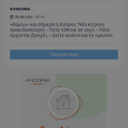
_ga_J7RS52TMNC
.tothemaonline.com
1 χρόνος 1
Αυτό τ
μήνας
χρησιμ
ΚΟΙΝΩΝΙΑ
από το
Analyti
09.08.2026 - 07:15
διατήρ
κατάσ
«Καμίνι» και σήμερα η Κύπρος: Νέα κίτρινη
περιόδ
προειδοποίηση – Πότε τίθεται σε ισχύ – Πότε
σύνδεσ
έρχονται βροχές – Δείτε αναλυτικά το «μενού»
Περισσότερα