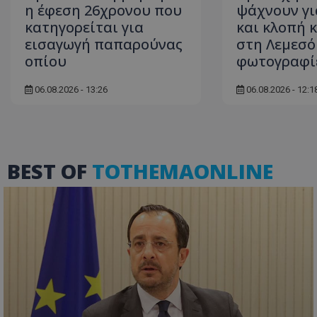
η έφεση 26χρονου που
ψάχνουν γι
κατηγορείται για
και κλοπή 
εισαγωγή παπαρούνας
στη Λεμεσό 
οπίου
φωτογραφί
ASP.NET_SessionI
06.08.2026 - 13:26
06.08.2026 - 12:1
msToken
BEST OF
TOTHEMAONLINE
CookieScriptConse