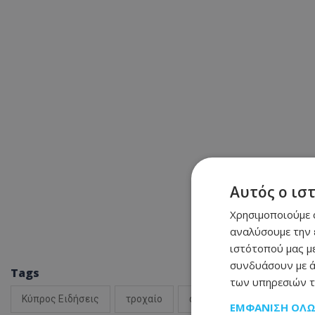
Αυτός ο ισ
Χρησιμοποιούμε c
αναλύσουμε την 
ιστότοπού μας με
συνδυάσουν με ά
Tags
των υπηρεσιών τ
Κύπρος Ειδήσεις
τροχαίο
ατύχημα
αυτοκινητόδ
ΕΜΦΆΝΙΣΗ ΌΛ