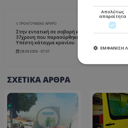
Απολύτως
απαραίτητα
ΠΡΟΗΓΟΎΜΕΝΟ ΆΡΘΡΟ
Στην εντατική σε σοβαρή κατάσταση η
37χρονη που παρασύρθηκε από όχημα -
Υπέστη κάταγμα κρανίου
ΕΜΦΆΝΙΣΗ 
28.04.2026 - 07:57
Απολύτω
ΣΧΕΤΙΚΑ ΑΡΘΡΑ
Τα απολύτως απαραί
διαχείριση λογαρια
Ονοματεπώνυμο
usprivacy