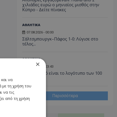
χιλιάδες ευρώ ο μηνιαίος μισθός στην
Κύπρο - Δείτε πίνακες
ΑΘΛΗΤΙΚΑ
07.08.2026 - 00:00
Σάλτσμπουργκ–Πάφος 1-0: Λύγισε στο
τέλος...
ΑΘΛΗΤΙΚΑ
×
06.08.2026 - 23:43
ΑΠΟΕΛ: Αυτό είναι το λογότυπο των 100
χρόνων!
 και να
 με τη χρήση του
ι να τις
Περισσότερα
ει από τη χρήση