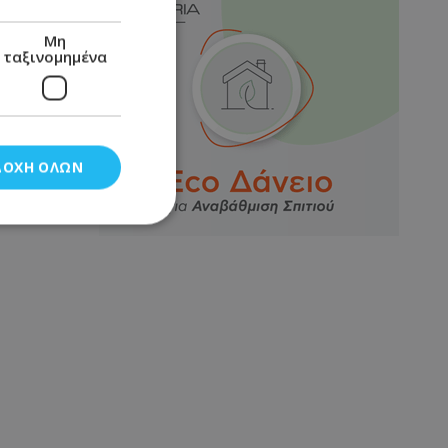
Μη
ταξινομημένα
ΔΟΧΉ ΌΛΩΝ
νομημένα
στη και τη
τητα cookies.
αποθηκεύει το
θεσης του χρήστη
 παρακολούθηση και
τα σύμφωνα με τον
ρρήτου των
ειών.