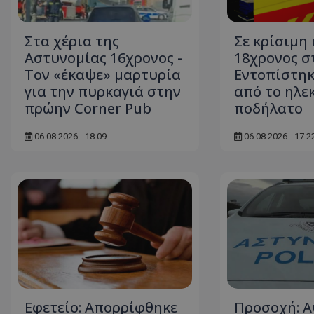
ASP.NET_SessionI
Στα χέρια της
Σε κρίσιμη
Αστυνομίας 16χρονος -
18χρονος σ
Τον «έκαψε» μαρτυρία
Εντοπίστηκ
για την πυρκαγιά στην
από το ηλε
πρώην Corner Pub
ποδήλατο
VISITOR_PRIVACY
06.08.2026 - 18:09
06.08.2026 - 17:2
__cf_bm
Εφετείο: Απορρίφθηκε
Προσοχή: Α
__cf_bm