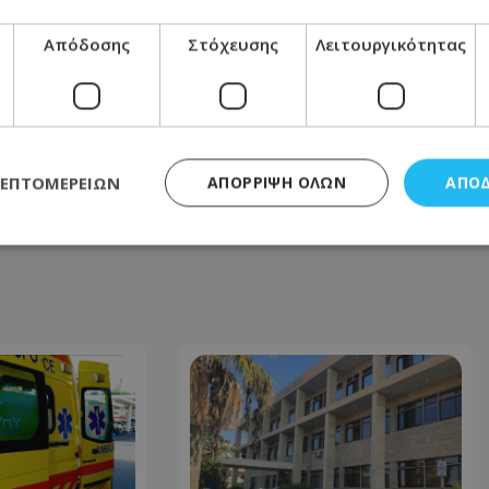
Απόδοσης
Στόχευσης
Λειτουργικότητας
ΕΠΌΜΕΝΟ ΆΡΘΡΟ
Το σύμβολο @ υπάρχει από το 1536 - Σε
τι χρησίμευε πριν από το Διαδίκτυο;
28.04.2026 - 08:17
ΛΕΠΤΟΜΕΡΕΙΏΝ
ΑΠΌΡΡΙΨΗ ΌΛΩΝ
ΑΠΟ
ς απαραίτητα
Απόδοσης
Στόχευσης
Λειτουργικότητας
Μη ταξι
τητα cookies επιτρέπουν βασικές λειτουργίες του ιστότοπου, όπως τη σύνδεση χρή
σμού. Ο ιστότοπος δεν μπορεί να χρησιμοποιηθεί σωστά χωρίς τα απολύτως απαραί
Προμηθευτής
/
Πεδίο
Λήξη
Περιγραφή
.lifenewscy.tothemaonline.com
1 χρόνος 3
Αυτό το cookie 
εβδομάδες
κράτος συγκατά
σχετικά με την
την ιδιωτικότη
κανονισμό απο
Ηνωμένων Πολιτ