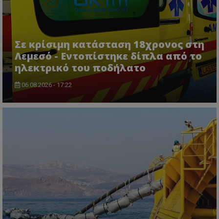
Σε κρίσιμη κατάσταση 18χρονος στη
Λεμεσό - Εντοπίστηκε δίπλα από το
ηλεκτρικό του ποδήλατο
06.08.2026 - 17:22
ASP.NET_SessionId
Microsoft Corporation
themasports.tothemaonline.co