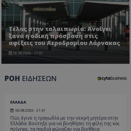
Τέλος στην ταλαιπωρία: Ανοίγει
CookieScriptConsent
CookieScript
ξανά η οδική πρόσβαση στις
www.tothemaonline.com
αφίξεις του Αεροδρομίου Λάρνακας
06.08.2026 - 17:01
ΡΟΗ
ΕΙΔΗΣΕΩΝ
ΕΛΛΑΔΑ
usprivacy
.themasports.tothemaonline.co
06.08.2026 - 21:41
Πώς έγινε η τραγωδία με την νεκρή μητέρα στην
Ελλάδα: Βούτηξε για να βοηθήσει τη φίλη της και
πνίγηκε, τα παιδιά φώναζαν για βοήθεια