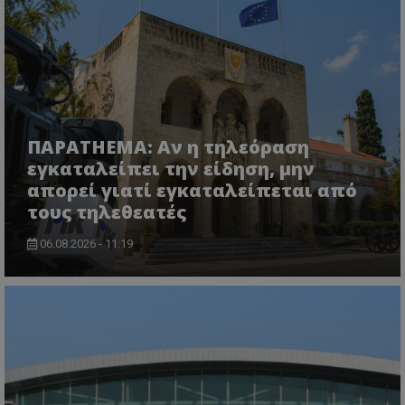
lifenewscy.tothemaonline.com
ΠΑΡΑTHEMA: Αν η τηλεόραση
εγκαταλείπει την είδηση, μην
απορεί γιατί εγκαταλείπεται από
τους τηλεθεατές
06.08.2026 - 11:19
msToken
.tiktok.com