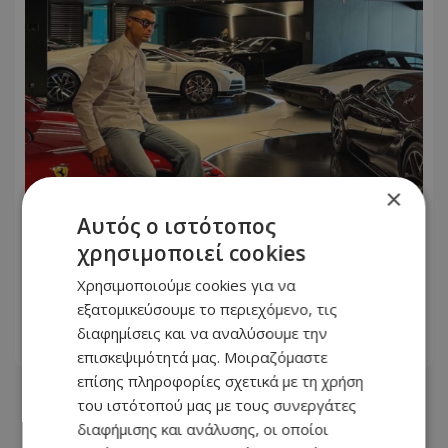
×
Αυτός ο ιστότοπος
χρησιμοποιεί cookies
Ο Cristiano Ronaldo φωτογραφήθηκε
μπροστά από τον στόλο των
Χρησιμοποιούμε cookies για να
πανάκριβων αυτοκινήτων του!
εξατομικεύσουμε το περιεχόμενο, τις
διαφημίσεις και να αναλύσουμε την
06.08.2026 - 09:46
επισκεψιμότητά μας. Μοιραζόμαστε
επίσης πληροφορίες σχετικά με τη χρήση
του ιστότοπού μας με τους συνεργάτες
διαφήμισης και ανάλυσης, οι οποίοι