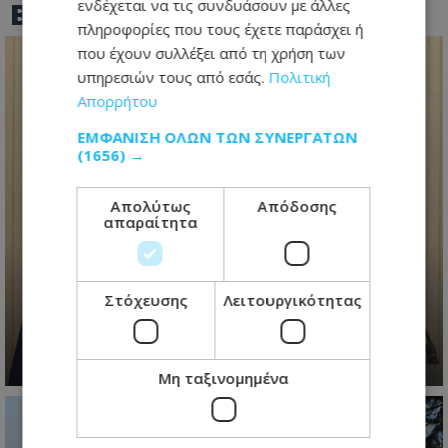
BEST OF
TOTHEMAONLINE
ενδέχεται να τις συνδυάσουν με άλλες
πληροφορίες που τους έχετε παράσχει ή
που έχουν συλλέξει από τη χρήση των
υπηρεσιών τους από εσάς.
Πολιτική
Απορρήτου
ΕΜΦΆΝΙΣΗ ΌΛΩΝ ΤΩΝ ΣΥΝΕΡΓΑΤΏΝ
(1656) →
Απολύτως
Απόδοσης
απαραίτητα
Ανασχηματισμός με πολιτικά
μηνύματα: Ο Πρόεδρος
Χριστοδουλίδης έθεσε τον πήχη
Στόχευσης
Λειτουργικότητας
ψηλά για τη νέα κυβέρνηση
06.08.2026 - 09:41
Μη ταξινομημένα