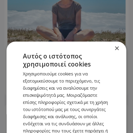
×
Αυτός ο ιστότοπος
«Αφιέρωσε τη ζωή της βοηθώντας
όσους είχαν ανάγκη»: Συγκλονίζει η
χρησιμοποιεί cookies
οικογένεια της Βρετανίδας που
Χρησιμοποιούμε cookies για να
βρέθηκε νεκρή σε βαλίτσα
εξατομικεύσουμε το περιεχόμενο, τις
διαφημίσεις και να αναλύσουμε την
06.08.2026 - 22:54
επισκεψιμότητά μας. Μοιραζόμαστε
επίσης πληροφορίες σχετικά με τη χρήση
του ιστότοπού μας με τους συνεργάτες
διαφήμισης και ανάλυσης, οι οποίοι
ενδέχεται να τις συνδυάσουν με άλλες
πληροφορίες που τους έχετε παράσχει ή