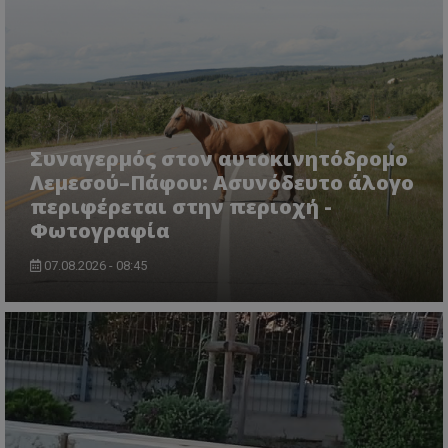
CookieScriptConsent
CookieScript
www.tothemaonline.com
Συναγερμός στον αυτοκινητόδρομο
Λεμεσού–Πάφου: Ασυνόδευτο άλογο
περιφέρεται στην περιοχή -
Φωτογραφία
07.08.2026 - 08:45
usprivacy
.themasports.tothemaonline.co