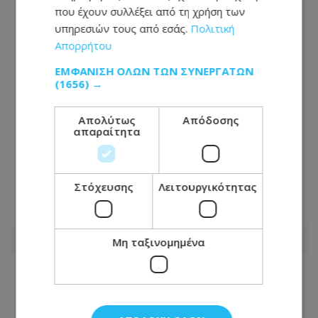
που έχουν συλλέξει από τη χρήση των
υπηρεσιών τους από εσάς.
Πολιτική
Απορρήτου
ΕΜΦΆΝΙΣΗ ΌΛΩΝ ΤΩΝ ΣΥΝΕΡΓΑΤΏΝ
(1656) →
Απολύτως
Απόδοσης
απαραίτητα
Πώς έγινε η τραγωδία με την νεκρή
μητέρα στην Ελλάδα: Βούτηξε για να
βοηθήσει τη φίλη της και πνίγηκε, τα
παιδιά φώναζαν για βοήθεια
Στόχευσης
Λειτουργικότητας
06.08.2026 - 21:41
Μη ταξινομημένα