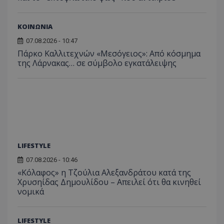
παρα
επιδόσεων.
κατάσ
προβ
περιόδ
ενσω
σύνδεσ
βίντε
ΚΟΙΝΩΝΙΑ
C
1 μήνας
Αυτό τ
Adform
guest_id
1 χρόνος 1
Αυτό
Twitter Inc.
07.08.2026 - 10:47
χρησιμ
.adform.net
μήνας
ρυθμ
.twitter.com
για τον
το Tw
Πάρκο Καλλιτεχνών «Μεσόγειος»: Από κόσμημα
προσδι
αναγ
της Λάρνακας… σε σύμβολο εγκατάλειψης
συχνότ
να π
επισκέ
τον 
τον τρ
του 
οποίο 
επισκέπ
πρόσβα
ιστοσε
Συλλέγε
για τις
του χρ
ιστοσε
ποιες σ
LIFESTYLE
έχουν 
07.08.2026 - 10:46
_ga_J7RS52TMNC
.tothemaonline.com
1 χρόνος 1
Αυτό τ
μήνας
χρησιμ
«Κόλαφος» η Τζούλια Αλεξανδράτου κατά της
από το
Χρυσηίδας Δημουλίδου – Απειλεί ότι θα κινηθεί
Analyti
διατήρ
νομικά
κατάσ
περιόδ
σύνδεσ
LIFESTYLE