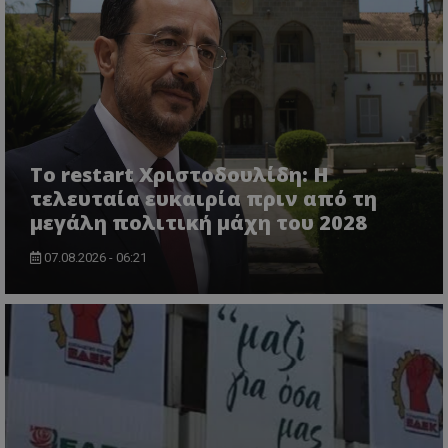
ASP.NET_SessionId
Το restart Χριστοδουλίδη: Η
Microsoft Corporation
themasports.tothemaonline.co
τελευταία ευκαιρία πριν από τη
μεγάλη πολιτική μάχη του 2028
07.08.2026 - 06:21