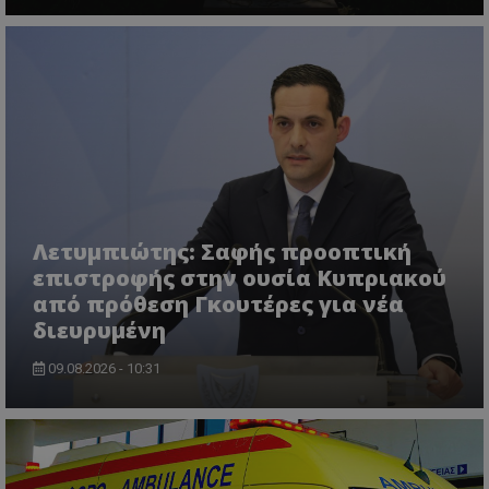
Ο ιστότοπος δεν μπορεί να χρησιμοποιηθεί σωστά
χωρίς τα απολύτως απαραίτητα cookies.
Ονοματεπώνυμο
Προμηθευτής
/
Πεδίο
usprivacy
.lifenewscy.tothemaonline.com
Λετυμπιώτης: Σαφής προοπτική
επιστροφής στην ουσία Κυπριακού
από πρόθεση Γκουτέρες για νέα
διευρυμένη
ASP.NET_SessionId
Microsoft Corporation
themasports.tothemaonline.co
09.08.2026 - 10:31