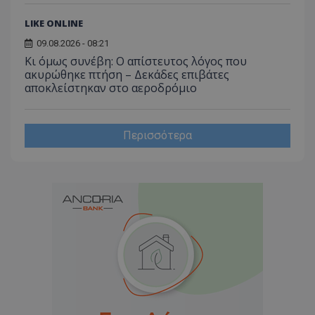
_ga_J7RS52TMNC
.tothemaonline.com
1 χρόνος 1
Αυτό τ
μήνας
χρησιμ
LIKE ONLINE
από το
Analyti
09.08.2026 - 08:21
διατήρ
κατάσ
Κι όμως συνέβη: Ο απίστευτος λόγος που
περιόδ
ακυρώθηκε πτήση – Δεκάδες επιβάτες
σύνδεσ
αποκλείστηκαν στο αεροδρόμιο
Περισσότερα