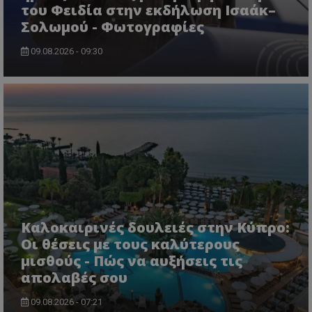
του Φειδία στην εκδήλωση Ισαάκ–
Σολωμού - Φωτογραφίες
09.08.2026 - 09:30
ASP.NET_SessionId
Microsoft Corporation
lifenewscy.tothemaonline.com
Καλοκαιρινές δουλειές στην Κύπρο:
Οι θέσεις με τους καλύτερους
μισθούς - Πώς να αυξήσεις τις
msToken
.tiktok.com
απολαβές σου
09.08.2026 - 07:21