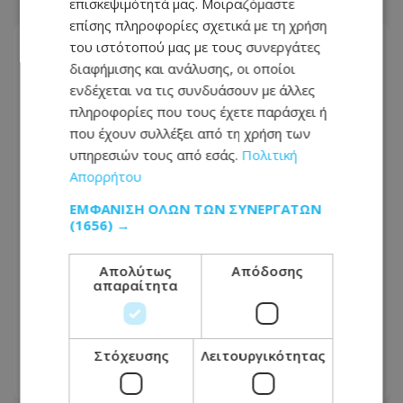
επισκεψιμότητά μας. Μοιραζόμαστε
επίσης πληροφορίες σχετικά με τη χρήση
του ιστότοπού μας με τους συνεργάτες
διαφήμισης και ανάλυσης, οι οποίοι
ενδέχεται να τις συνδυάσουν με άλλες
πληροφορίες που τους έχετε παράσχει ή
που έχουν συλλέξει από τη χρήση των
υπηρεσιών τους από εσάς.
Πολιτική
Απορρήτου
ΕΜΦΆΝΙΣΗ ΌΛΩΝ ΤΩΝ ΣΥΝΕΡΓΑΤΏΝ
(1656) →
Απολύτως
Απόδοσης
«Καμίνι» και σήμερα η Κύπρος: Νέα
απαραίτητα
κίτρινη προειδοποίηση – Πότε τίθεται
σε ισχύ – Πότε έρχονται βροχές –
Δείτε αναλυτικά το «μενού»
Στόχευσης
Λειτουργικότητας
09.08.2026 - 07:15