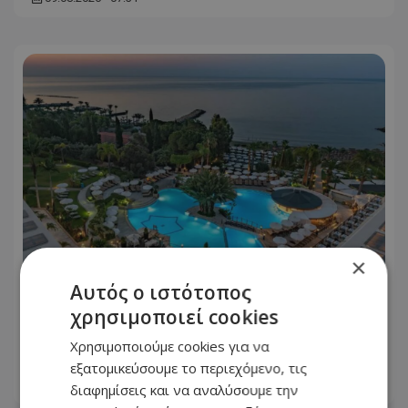
×
Αυτός ο ιστότοπος
Καλοκαιρινές δουλειές στην Κύπρο: Οι
χρησιμοποιεί cookies
θέσεις με τους καλύτερους μισθούς -
Πώς να αυξήσεις τις απολαβές σου
Χρησιμοποιούμε cookies για να
εξατομικεύσουμε το περιεχόμενο, τις
09.08.2026 - 07:21
διαφημίσεις και να αναλύσουμε την