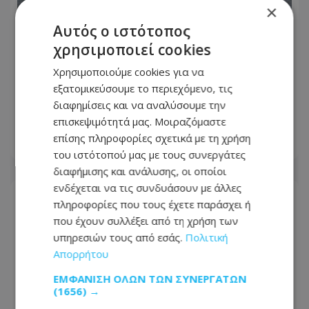
×
Αυτός ο ιστότοπος
χρησιμοποιεί cookies
Χρησιμοποιούμε cookies για να
Πλοίο δέχθηκε επίθεση στα ανοικτά
εξατομικεύσουμε το περιεχόμενο, τις
του Ομάν - Ασφαλές το πλήρωμα λένε
διαφημίσεις και να αναλύσουμε την
οι Βρετανοί
επισκεψιμότητά μας. Μοιραζόμαστε
επίσης πληροφορίες σχετικά με τη χρήση
08.08.2026 - 17:17
του ιστότοπού μας με τους συνεργάτες
διαφήμισης και ανάλυσης, οι οποίοι
ενδέχεται να τις συνδυάσουν με άλλες
πληροφορίες που τους έχετε παράσχει ή
που έχουν συλλέξει από τη χρήση των
υπηρεσιών τους από εσάς.
Πολιτική
Απορρήτου
ΕΜΦΆΝΙΣΗ ΌΛΩΝ ΤΩΝ ΣΥΝΕΡΓΑΤΏΝ
(1656) →