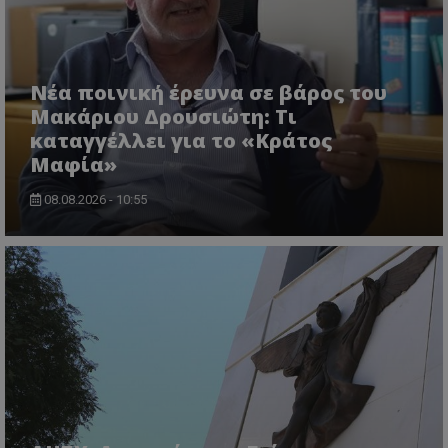
Νέα ποινική έρευνα σε βάρος του
msToken
.tiktok.com
Μακάριου Δρουσιώτη: Τι
καταγγέλλει για το «Κράτος
Μαφία»
08.08.2026 - 10:55
CookieScriptConsent
CookieScript
www.tothemaonline.com