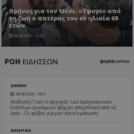
τον 
τον τρ
του 
οποίο 
Θρήνος για τον Μέσι: «Έφυγε» από
επισκέπ
πρόσβα
τη ζωή ο πατέρας του σε ηλικία 68
ιστοσε
ετών
Συλλέγε
για τις
του χρ
08.08.2026 - 15:55
ιστοσε
ποιες σ
έχουν 
_ga_J7RS52TMNC
.tothemaonline.com
1 χρόνος 1
Αυτό τ
μήνας
χρησιμ
ΡΟΗ
ΕΙΔΗΣΕΩΝ
από το
Analyti
διατήρ
κατάσ
περιόδ
σύνδεσ
ΔΙΕΘΝΗ
08.08.2026 - 18:31
Ανάλυση: Γιατί ο αρχηγός των αμερικανικών
Ενόπλων Δυνάμεων ψάχνει απεμπλοκή από το
Ιράν - Οι φόβοι για μια νέα κλιμάκωση
ΑΘΛΗΤΙΚΑ