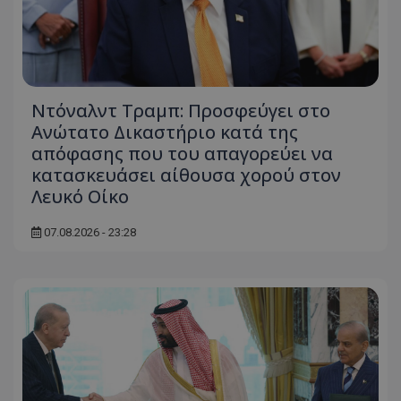
ASP.NET_SessionId
Microsoft Corporation
themasports.tothemaonline.co
Ντόναλντ Τραμπ: Προσφεύγει στο
Ανώτατο Δικαστήριο κατά της
απόφασης που του απαγορεύει να
κατασκευάσει αίθουσα χορού στον
Λευκό Οίκο
07.08.2026 - 23:28
VISITOR_PRIVACY_METADATA
YouTube
.youtube.com