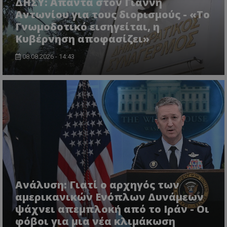
ΔΗΣΥ: Απαντά στον Γιάννη
Αντωνίου για τους διορισμούς - «Το
Γνωμοδοτικό εισηγείται, η
Κυβέρνηση αποφασίζει»
08.08.2026 - 14:43
usprivacy
.themasports.tothemaonline.co
Ανάλυση: Γιατί ο αρχηγός των
αμερικανικών Ενόπλων Δυνάμεων
ψάχνει απεμπλοκή από το Ιράν - Οι
φόβοι για μια νέα κλιμάκωση