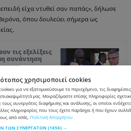
 επειδή είχα ντυθεί σαν παπάς», δήλωσε
 Βερόνα, όπου δουλεύει σήμερα ως
είας.
υν τις εξελίξεις
ιμη συνάντηση
Δημοκρατίας, Νίκου
 Έρχιουρμαν, στις 26
τότοπος χρησιμοποιεί cookies
ώς αποτελεί την πρώτη
εσε η πρόσφατη
ookies για να εξατομικεύσουμε το περιεχόμενο, τις διαφημίσεις
κουτέρες, στην Κύπρο.
επισκεψιμότητά μας. Μοιραζόμαστε επίσης πληροφορίες σχετικά
 τους συνεργάτες διαφήμισης και ανάλυσης, οι οποίοι ενδέχετα
λλες πληροφορίες που τους έχετε παράσχει ή που έχουν συλλέξ
ους από εσάς.
Πολιτική Απορρήτου
ΩΝ ΤΩΝ ΣΥΝΕΡΓΑΤΏΝ
(1656) →