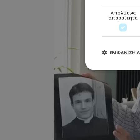
Απολύτως
απαραίτητα
ΕΜΦΆΝΙΣΗ 
Απολύτω
Τα απολύτως απαραί
διαχείριση λογαρια
Ονοματεπώνυμο
usprivacy