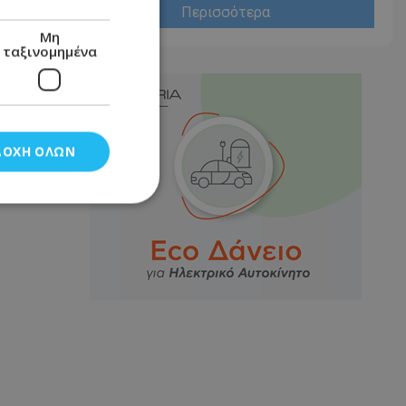
Περισσότερα
Μη
ταξινομημένα
ΔΟΧΉ ΌΛΩΝ
νομημένα
στη και τη
τητα cookies.
αποθηκεύει το
θεσης του χρήστη
 παρακολούθηση και
τα σύμφωνα με τον
ρρήτου των
ειών.