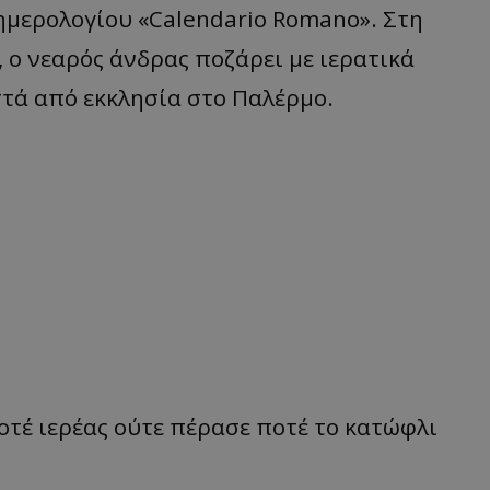
ημερολογίου «Calendario Romano». Στη
ο νεαρός άνδρας ποζάρει με ιερατικά
στά από εκκλησία στο Παλέρμο.
οτέ ιερέας ούτε πέρασε ποτέ το κατώφλι