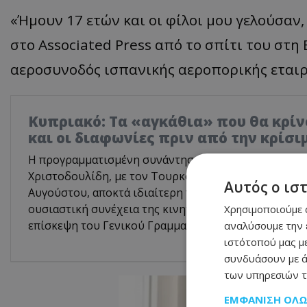
«Ήμουν 17 ετών και οι φίλοι μου γελούσαν,
στο Associated Press από το σπίτι του στη
αεροσυνοδός ισπανικής αεροπορικής εταιρ
Κυπριακό: Τα «αγκάθια» που θα κρίνο
και οι διαφωνίες πριν από την κρίσ
Η προγραμματισμένη συνάντηση του Προέδρου της 
Χριστοδουλίδη, με τον Τουρκοκύπριο ηγέτη, Τουφάν
Αυτός ο ισ
Αυγούστου, αποκτά ιδιαίτερη πολιτική σημασία, καθ
ουσιαστική συνέχεια της κινητικότητας που προκάλ
Χρησιμοποιούμε c
επίσκεψη του Γενικού Γραμματέα του ΟΗΕ, Αντόνιο Γ
αναλύσουμε την 
ιστότοπού μας με
συνδυάσουν με ά
των υπηρεσιών τ
ΕΜΦΆΝΙΣΗ ΌΛ