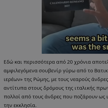
ASP.NET_SessionI
VISITOR_PRIVACY
Εδώ και περισσότερα από 20 χρόνια αποτελ
αμφιλεγόμενα σουβενίρ γύρω από το Βατικ
ιερέων» της Ρώμης, με τους νεαρούς άνδρες
__cf_bm
αντίτυπα στους δρόμους της ιταλικής πρ
πολλοί από τους άνδρες που ποζάρουν ως ι
την εκκλησία.
__cf_bm