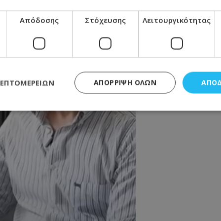
Απόδοσης
Στόχευσης
Λειτουργικότητας
ΛΕΠΤΟΜΕΡΕΙΏΝ
ΑΠΌΡΡΙΨΗ ΌΛΩΝ
ΑΠΟ
ς απαραίτητα
Απόδοσης
Στόχευσης
Λειτουργικότητας
Μη ταξι
τητα cookies επιτρέπουν βασικές λειτουργίες του ιστότοπου, όπως τη σύνδεση χρή
σμού. Ο ιστότοπος δεν μπορεί να χρησιμοποιηθεί σωστά χωρίς τα απολύτως απαραί
Προμηθευτής
/
Πεδίο
Λήξη
Περιγραφή
.lifenewscy.tothemaonline.com
1 χρόνος 3
Αυτό το cookie 
εβδομάδες
κράτος συγκατά
σχετικά με την
την ιδιωτικότη
κανονισμό απο
Ηνωμένων Πολιτ