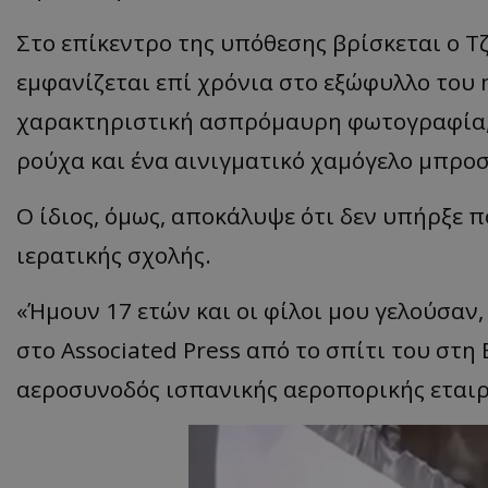
Στο επίκεντρο της υπόθεσης βρίσκεται ο Τ
εμφανίζεται επί χρόνια στο εξώφυλλο του 
ASP.NET_SessionI
χαρακτηριστική ασπρόμαυρη φωτογραφία, 
ρούχα και ένα αινιγματικό χαμόγελο μπρο
Ο ίδιος, όμως, αποκάλυψε ότι δεν υπήρξε π
msToken
ιερατικής σχολής.
«Ήμουν 17 ετών και οι φίλοι μου γελούσαν,
στο Associated Press από το σπίτι του στη
αεροσυνοδός ισπανικής αεροπορικής εταιρ
CookieScriptConse