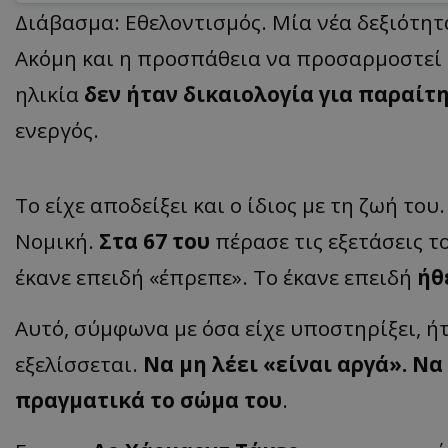
Διάβασμα: Εθελοντισμός. Μία νέα δεξιότητ
Ακόμη και η προσπάθεια να προσαρμοστεί κα
ηλικία
δεν ήταν δικαιολογία για παραίτ
ASP.NET_SessionI
ενεργός.
Το είχε αποδείξει και ο ίδιος με τη ζωή του
msToken
Νομική.
Στα 67 του
πέρασε τις εξετάσεις τ
έκανε επειδή «έπρεπε». Το έκανε επειδή
ήθ
Αυτό, σύμφωνα με όσα είχε υποστηρίξει, ή
CookieScriptConse
εξελίσσεται.
Να μη λέει «είναι αργά».
Να 
πραγματικά το σώμα του
.