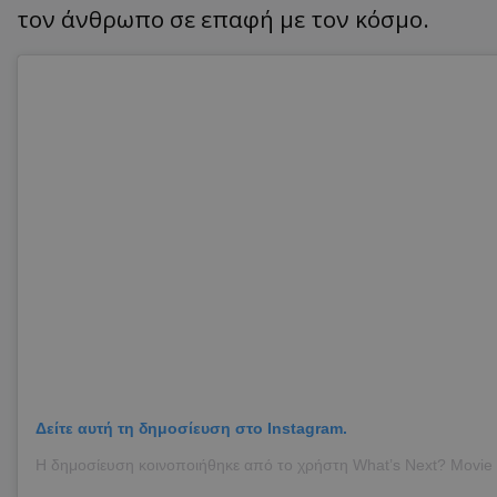
τον άνθρωπο σε επαφή με τον κόσμο.
ASP.NET_SessionI
VISITOR_PRIVACY
__cf_bm
Δείτε αυτή τη δημοσίευση στο Instagram.
__cf_bm