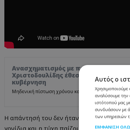
Ανασχηματισμός με πολιτικά μηνύμα
Χριστοδουλίδης έθεσε τον πήχη ψηλά
Αυτός ο ισ
κυβέρνηση
Χρησιμοποιούμε c
Μηδενική πίστωση χρόνου και αυστηρό μήνυμα στο
αναλύσουμε την 
ιστότοπού μας με
συνδυάσουν με ά
των υπηρεσιών τ
Η απάντησή του δεν ήταν ένα «μαγικό μυστι
ΕΜΦΆΝΙΣΗ ΌΛ
γονίδια και η τύχη παίζουν ρόλο. Όμως, με