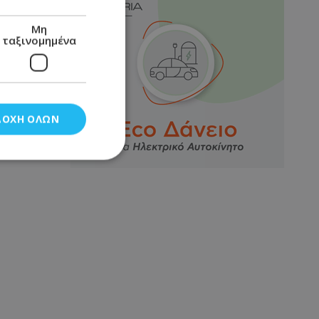
Μη
ταξινομημένα
ΔΟΧΉ ΌΛΩΝ
νομημένα
στη και τη
τητα cookies.
αποθηκεύει το
θεσης του χρήστη
 παρακολούθηση και
τα σύμφωνα με τον
ρρήτου των
ειών.