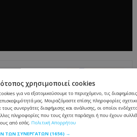
τα: Ο Πρόεδρος
 για τη νέα
τότοπος χρησιμοποιεί cookies
ookies για να εξατομικεύσουμε το περιεχόμενο, τις διαφημίσεις
υς νέους Υπουργούς
επισκεψιμότητά μας. Μοιραζόμαστε επίσης πληροφορίες σχετικά
 τους συνεργάτες διαφήμισης και ανάλυσης, οι οποίοι ενδέχετα
λλες πληροφορίες που τους έχετε παράσχει ή που έχουν συλλέξ
ους από εσάς.
Πολιτική Απορρήτου
κό». Ο ίδιος είχε αναγνωρίσει ότι τα καλά
ΩΝ ΤΩΝ ΣΥΝΕΡΓΑΤΏΝ
(1656) →
 τα χρόνια, είχε καταλήξει πως υπάρχουν