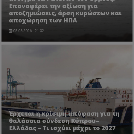
Επαναφέρει την αξίωση για
αποζημιώσεις, άρση κυρώσεων και
αποχώρηση των ΗΠΑ
08.08.2026 - 21:02
msToken
.tiktok.com
Έρχεται η κρίσιμη απόφαση για τη
θαλάσσια σύνδεση Κύπρου–
CookieScriptConsent
CookieScript
www.tothemaonline.com
Ελλάδας – Τι ισχύει μέχρι το 2027