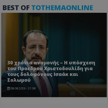
BEST OF
TOTHEMAONLINE
ASP.NET_SessionId
Microsoft Corporation
themasports.tothemaonline.co
30 χρόνια αναμονής – Η υπόσχεση
του Προεδρου Χριστοδουλίδη για
τους δολοφόνους Ισαάκ και
Σολωμού
VISITOR_PRIVACY_METADATA
YouTube
.youtube.com
08.08.2026 - 21:08