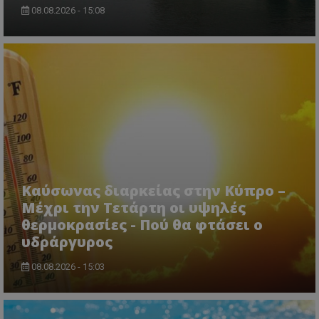
08.08.2026 - 15:08
usprivacy
.themasports.tothemaonline.co
Καύσωνας διαρκείας στην Κύπρο –
Μέχρι την Τετάρτη οι υψηλές
θερμοκρασίες - Πού θα φτάσει ο
υδράργυρος
08.08.2026 - 15:03