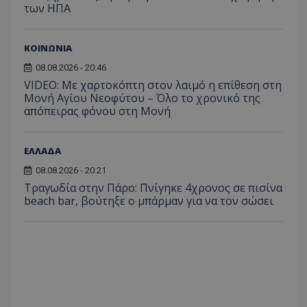
συχνότ
των ΗΠΑ
να π
επισκέ
τον 
τον τρ
του 
οποίο 
επισκέπ
ΚΟΙΝΩΝΙΑ
πρόσβα
ιστοσε
08.08.2026 - 20:46
Συλλέγε
για τις
VIDEO: Με χαρτοκόπτη στον λαιμό η επίθεση στη
του χρ
Μονή Αγίου Νεοφύτου – Όλο το χρονικό της
ιστοσε
ποιες σ
απόπειρας φόνου στη Μονή
έχουν 
_ga_J7RS52TMNC
.tothemaonline.com
1 χρόνος 1
Αυτό τ
μήνας
χρησιμ
ΕΛΛΑΔΑ
από το
Analyti
08.08.2026 - 20:21
διατήρ
κατάσ
Τραγωδία στην Πάρο: Πνίγηκε 4χρονος σε πισίνα
περιόδ
beach bar, βούτηξε ο μπάρμαν για να τον σώσει
σύνδεσ