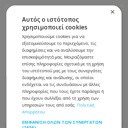
×
Αυτός ο ιστότοπος
χρησιμοποιεί cookies
Χρησιμοποιούμε cookies για να
εξατομικεύσουμε το περιεχόμενο, τις
διαφημίσεις και να αναλύσουμε την
επισκεψιμότητά μας. Μοιραζόμαστε
επίσης πληροφορίες σχετικά με τη χρήση
του ιστότοπού μας με τους συνεργάτες
διαφήμισης και ανάλυσης, οι οποίοι
ενδέχεται να τις συνδυάσουν με άλλες
Καύσωνας διαρκείας στην Κύπρο –
πληροφορίες που τους έχετε παράσχει ή
Μέχρι την Τετάρτη οι υψηλές
που έχουν συλλέξει από τη χρήση των
θερμοκρασίες - Πού θα φτάσει ο
υπηρεσιών τους από εσάς.
Πολιτική
υδράργυρος
Απορρήτου
08.08.2026 - 15:03
ΕΜΦΆΝΙΣΗ ΌΛΩΝ ΤΩΝ ΣΥΝΕΡΓΑΤΏΝ
(1656) →