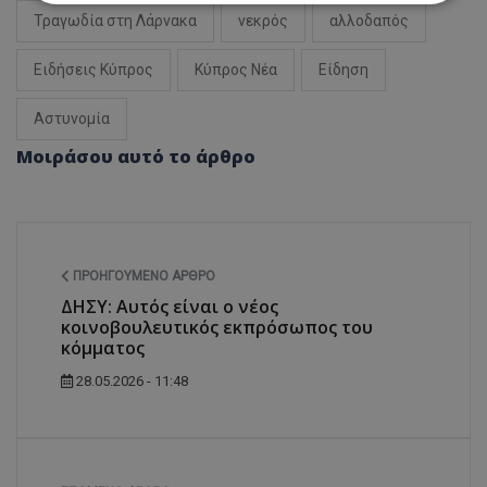
Τραγωδία στη Λάρνακα
νεκρός
αλλοδαπός
Απολύτως απαραίτητα
Απόδοσης
Ειδήσεις Κύπρος
Κύπρος Νέα
Είδηση
Στόχευσης
Λειτουργικότητας
Μη ταξινομημένα
Αστυνομία
Τα απολύτως απαραίτητα cookies επιτρέπουν
Μοιράσου αυτό το άρθρο
βασικές λειτουργίες του ιστότοπου, όπως τη
σύνδεση χρήστη και τη διαχείριση λογαριασμού.
Ο ιστότοπος δεν μπορεί να χρησιμοποιηθεί σωστά
χωρίς τα απολύτως απαραίτητα cookies.
Ονοματεπώνυμο
Προμηθευτής
/
Πεδίο
ΠΡΟΗΓΟΎΜΕΝΟ ΆΡΘΡΟ
usprivacy
.lifenewscy.tothemaonline.com
ΔΗΣΥ: Αυτός είναι ο νέος
κοινοβουλευτικός εκπρόσωπος του
κόμματος
28.05.2026 - 11:48