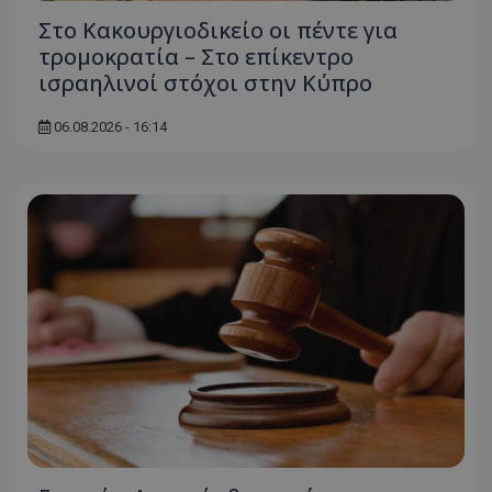
Στο Κακουργιοδικείο οι πέντε για
τρομοκρατία – Στο επίκεντρο
ισραηλινοί στόχοι στην Κύπρο
msToken
.tiktok.com
06.08.2026 - 16:14
CookieScriptConsent
CookieScript
www.tothemaonline.com