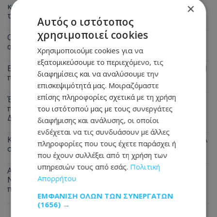
κατσαρόλα στη φωτιά και παραλίγο να καεί ολόκληρο
×
το διαμέρισμα
Αυτός ο ιστότοπος
χρησιμοποιεί cookies
Οδηγοί Προσοχή: Σκύλος περιφέρεται στον
αυτοκινητόδρομο - Δείτε σε ποιο σημείο
Χρησιμοποιούμε cookies για να
εξατομικεύσουμε το περιεχόμενο, τις
Βαθιά θλίψη για τον θάνατο του Μάριου Γιασσουμή: Η
διαφημίσεις και να αναλύσουμε την
παράκληση της οικογένειας - Φωτογραφία
επισκεψιμότητά μας. Μοιραζόμαστε
επίσης πληροφορίες σχετικά με τη χρήση
Έρχεται ανάσα από τις συνεχόμενες κίτρινες
προειδοποιήσεις: Τι δείχνουν οι προβλέψεις για τον
του ιστότοπού μας με τους συνεργάτες
Δεκαπενταύγουστο
διαφήμισης και ανάλυσης, οι οποίοι
ενδέχεται να τις συνδυάσουν με άλλες
Καταγγελία πολίτη: Αυτό που συνέβη στις θέσεις ΑμεΑ
πληροφορίες που τους έχετε παράσχει ή
στη Λάρνακα προκαλεί οργή - Φωτογραφία
που έχουν συλλέξει από τη χρήση των
υπηρεσιών τους από εσάς.
Πολιτική
Αναστάτωση από πυρκαγιά σε μπυραρία στην Αγία
Απορρήτου
Νάπα τα ξημερώματα - Την έσβησαν οι ιδιοκτήτες
πριν φτάσει η Πυροσβεστική
ΕΜΦΆΝΙΣΗ ΌΛΩΝ ΤΩΝ ΣΥΝΕΡΓΑΤΏΝ
(1656) →