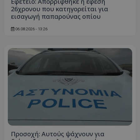
Εφετείο: Απορρίφθηκε η έφεση
26χρονου που κατηγορείται για
εισαγωγή παπαρούνας οπίου
06.08.2026 - 13:26
usprivacy
.themasports.tothemaonline.co
Προσοχή: Αυτούς ψάχνουν για