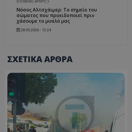
ΕΠΌΜΕΝΟ ΆΡΘΡΟ
ASP.NET_SessionId
Microsoft Corporation
Νόσος Αλτσχάιμερ: To σημείο του
themasports.tothemaonline.co
σώματος που προειδοποιεί πριν
χάσουμε το μυαλό μας
28.05.2026 - 12:24
ΣΧΕΤΙΚΑ ΑΡΘΡΑ
VISITOR_PRIVACY_METADATA
YouTube
.youtube.com