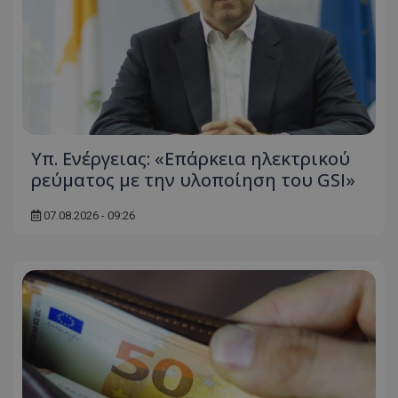
Υπ. Ενέργειας: «Επάρκεια ηλεκτρικού
usprivacy
.themasports.tothemaonline.co
ρεύματος με την υλοποίηση του GSI»
07.08.2026 - 09:26