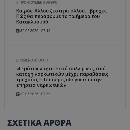
ΠΡΟΗΓΟΎΜΕΝΟ ΆΡΘΡΟ
ASP.NET_SessionId
Microsoft Corporation
Καιρός: Αλλού ζέστη κι αλλού… βροχές –
themasports.tothemaonline.co
Πώς θα περάσουμε το τριήμερο του
Κατακλυσμού
30.05.2026 - 07:15
ΕΠΌΜΕΝΟ ΆΡΘΡΟ
«Γεμάτη» νύχτα: Επτά συλλήψεις, από
κατοχή ναρκωτικών μέχρι παραβάσεις
τροχαίας – Τέσσερις οδηγοί υπό την
επήρεια ναρκωτικών
VISITOR_PRIVACY_METADATA
YouTube
.youtube.com
30.05.2026 - 07:22
ΣΧΕΤΙΚΑ ΑΡΘΡΑ