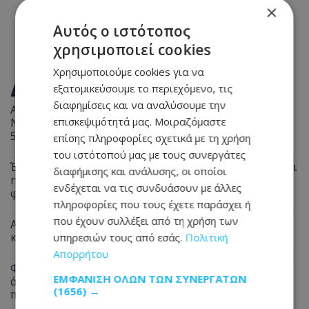
×
Αυτός ο ιστότοπος
χρησιμοποιεί cookies
Χρησιμοποιούμε cookies για να
ΔΙΑΒΑΣΤΕ ΕΠΙΣΗΣ
εξατομικεύσουμε το περιεχόμενο, τις
διαφημίσεις και να αναλύσουμε την
Απόπειρα φόνου: Άγρια επίθεση με μαχαίρι - Στο
επισκεψιμότητά μας. Μοιραζόμαστε
Νοσοκομείο δύο άτομα, πέρασαν χειροπέδες σε
51χρονο
επίσης πληροφορίες σχετικά με τη χρήση
του ιστότοπού μας με τους συνεργάτες
Έφυγε από τη ζωή ο 58χρονος Μιχάλης - Πότε θα γίνει
διαφήμισης και ανάλυσης, οι οποίοι
η κηδεία και η παράκληση της οικογένειάς - Δείτε
ενδέχεται να τις συνδυάσουν με άλλες
φωτογραφία του
πληροφορίες που τους έχετε παράσχει ή
που έχουν συλλέξει από τη χρήση των
Αναστάτωση στη Λευκωσία: Μπλόκαρε την είσοδο
και… έφυγε «κυρία» - Δείτε φωτογραφία
υπηρεσιών τους από εσάς.
Πολιτική
Απορρήτου
Φριχτό έγκλημα: Νεκρός ποδοσφαιριστής μετά από
ΕΜΦΆΝΙΣΗ ΌΛΩΝ ΤΩΝ ΣΥΝΕΡΓΑΤΏΝ
άγριο ξυλοδαρμό - Τον χτύπησαν με πλάκες
(1656) →
πεζοδρομίου