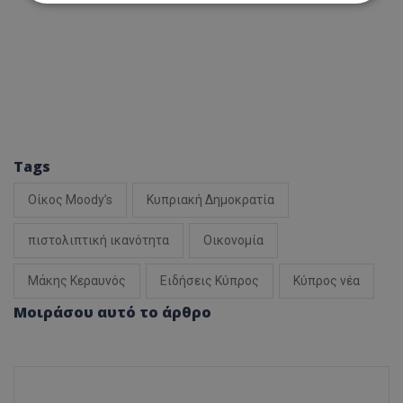
Απολύτως απαραίτητα
Απόδοσης
Στόχευσης
Λειτουργικότητας
Μη ταξινομημένα
Τα απολύτως απαραίτητα cookies επιτρέπουν
βασικές λειτουργίες του ιστότοπου, όπως τη
σύνδεση χρήστη και τη διαχείριση λογαριασμού.
Tags
Ο ιστότοπος δεν μπορεί να χρησιμοποιηθεί σωστά
χωρίς τα απολύτως απαραίτητα cookies.
Οίκος Moody’s
Κυπριακή Δημοκρατία
Ονοματεπώνυμο
Προμηθευτής
/
Πεδίο
usprivacy
.lifenewscy.tothemaonline.com
πιστολιπτική ικανότητα
Οικονομία
Μάκης Κεραυνός
Ειδήσεις Κύπρος
Κύπρος νέα
Μοιράσου αυτό το άρθρο