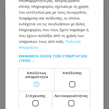
επισκεψιμότητά μας. Μοιραζόμαστε
07.08.2026 - 15:44
επίσης πληροφορίες σχετικά με τη χρήση
του ιστότοπού μας με τους συνεργάτες
διαφήμισης και ανάλυσης, οι οποίοι
ενδέχεται να τις συνδυάσουν με άλλες
πληροφορίες που τους έχετε παράσχει ή
που έχουν συλλέξει από τη χρήση των
υπηρεσιών τους από εσάς.
Πολιτική
Απορρήτου
ΕΜΦΆΝΙΣΗ ΌΛΩΝ ΤΩΝ ΣΥΝΕΡΓΑΤΏΝ
(1656) →
Απολύτως
Απόδοσης
απαραίτητα
Θλίψη για τον θάνατο του Δημήτρη
Διομήδους - Η παράκληση της
Στόχευσης
Λειτουργικότητας
οικογένειας - Φωτογραφία
07.08.2026 - 13:44