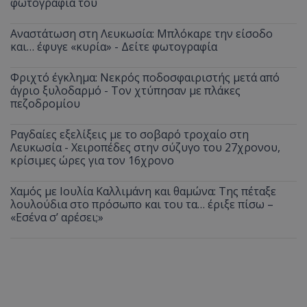
φωτογραφία του
Αναστάτωση στη Λευκωσία: Μπλόκαρε την είσοδο
και… έφυγε «κυρία» - Δείτε φωτογραφία
Φριχτό έγκλημα: Νεκρός ποδοσφαιριστής μετά από
άγριο ξυλοδαρμό - Τον χτύπησαν με πλάκες
πεζοδρομίου
Ραγδαίες εξελίξεις με το σοβαρό τροχαίο στη
Λευκωσία - Χειροπέδες στην σύζυγο του 27χρονου,
κρίσιμες ώρες για τον 16χρονο
Χαμός με Ιουλία Καλλιμάνη και θαμώνα: Της πέταξε
λουλούδια στο πρόσωπο και του τα… έριξε πίσω –
«Εσένα σ’ αρέσει;»