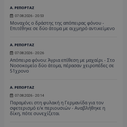
_ga_J7RS52TMNC
.tothemaonline.com
1 χρόνος 1
Αυτό τ
μήνας
χρησιμ
Α. ΡΕΠΟΡΤΑΖ
από το
Analyti
07.08.2026 - 20:53
διατήρ
κατάσ
Μοναχός ο δράστης της απόπειρας φόνου -
περιόδ
Επιτέθηκε σε δύο άτομα με αιχμηρό αντικείμενο
σύνδεσ
Α. ΡΕΠΟΡΤΑΖ
07.08.2026 - 20:26
Απόπειρα φόνου: Άγρια επίθεση με μαχαίρι - Στο
Νοσοκομείο δύο άτομα, πέρασαν χειροπέδες σε
51χρονο
Α. ΡΕΠΟΡΤΑΖ
07.08.2026 - 20:14
Παραμένει στη φυλακή η Γερμανίδα για τον
σφετερισμό ε/κ περιουσιών - Αναβλήθηκε η
δίκη, πότε συνεχίζεται