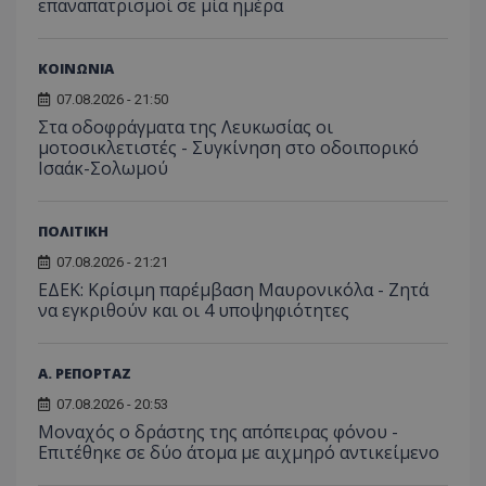
της συμπερι
επαναπατρισμοί σε μία ημέρα
από το
από 
του χρήστη γ
Analyti
για ν
ανάλυση των
διατήρ
παρα
επιδόσεων.
κατάσ
προβ
περιόδ
ΚΟΙΝΩΝΙΑ
ενσω
σύνδεσ
βίντε
07.08.2026 - 21:50
C
1 μήνας
Αυτό τ
Adform
guest_id
1 χρόνος 1
Αυτό
Twitter Inc.
Στα οδοφράγματα της Λευκωσίας οι
χρησιμ
.adform.net
μήνας
ρυθμ
.twitter.com
για τον
μοτοσικλετιστές - Συγκίνηση στο οδοιπορικό
το Tw
προσδι
αναγ
Ισαάκ-Σολωμού
συχνότ
να π
επισκέ
τον 
τον τρ
του 
οποίο 
ΠΟΛΙΤΙΚΗ
επισκέπ
πρόσβα
07.08.2026 - 21:21
ιστοσε
Συλλέγε
ΕΔΕΚ: Κρίσιμη παρέμβαση Μαυρονικόλα - Ζητά
για τις
να εγκριθούν και οι 4 υποψηφιότητες
του χρ
ιστοσε
ποιες σ
έχουν 
Α. ΡΕΠΟΡΤΑΖ
_ga_J7RS52TMNC
.tothemaonline.com
1 χρόνος 1
Αυτό τ
μήνας
χρησιμ
07.08.2026 - 20:53
από το
Μοναχός ο δράστης της απόπειρας φόνου -
Analyti
διατήρ
Επιτέθηκε σε δύο άτομα με αιχμηρό αντικείμενο
κατάσ
περιόδ