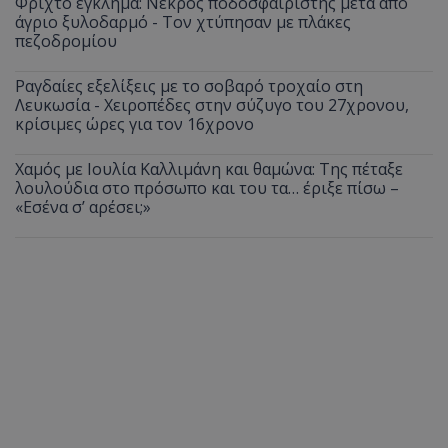
Φριχτό έγκλημα: Νεκρός ποδοσφαιριστής μετά από
άγριο ξυλοδαρμό - Τον χτύπησαν με πλάκες
πεζοδρομίου
Ραγδαίες εξελίξεις με το σοβαρό τροχαίο στη
Λευκωσία - Χειροπέδες στην σύζυγο του 27χρονου,
κρίσιμες ώρες για τον 16χρονο
Χαμός με Ιουλία Καλλιμάνη και θαμώνα: Της πέταξε
λουλούδια στο πρόσωπο και του τα… έριξε πίσω –
«Εσένα σ’ αρέσει;»