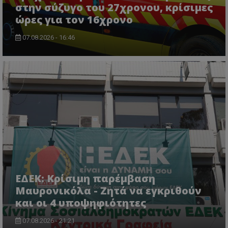
στην σύζυγο του 27χρονου, κρίσιμες
lifenewscy.tothemaonline.com
ώρες για τον 16χρονο
07.08.2026 - 16:46
msToken
.tiktok.com
ΕΔΕΚ: Κρίσιμη παρέμβαση
Μαυρονικόλα - Ζητά να εγκριθούν
και οι 4 υποψηφιότητες
07.08.2026 - 21:21