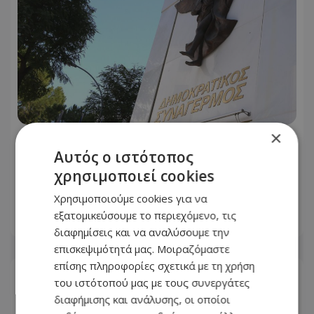
×
Σκληρή επίθεση ΔΗΣΥ σε ΑΚΕΛ για την
Αυτός ο ιστότοπος
ηλεκτρική διασύνδεση - «Έχει
χρησιμοποιεί cookies
αλλεργία στις στρατηγικές
συμμαχίες;»
Χρησιμοποιούμε cookies για να
εξατομικεύσουμε το περιεχόμενο, τις
07.08.2026 - 18:24
διαφημίσεις και να αναλύσουμε την
επισκεψιμότητά μας. Μοιραζόμαστε
επίσης πληροφορίες σχετικά με τη χρήση
του ιστότοπού μας με τους συνεργάτες
διαφήμισης και ανάλυσης, οι οποίοι