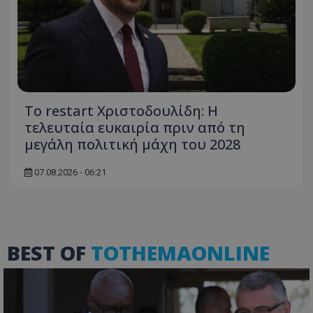
Το restart Χριστοδουλίδη: Η
τελευταία ευκαιρία πριν από τη
μεγάλη πολιτική μάχη του 2028
ASP.NET_SessionId
Microsoft Corporation
themasports.tothemaonline.co
07.08.2026 - 06:21
BEST OF
TOTHEMAONLINE