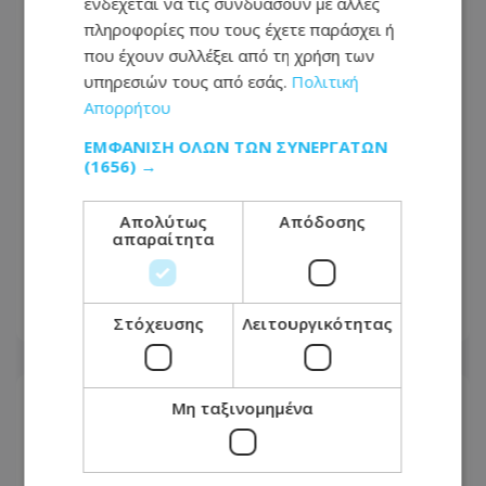
ενδέχεται να τις συνδυάσουν με άλλες
πληροφορίες που τους έχετε παράσχει ή
που έχουν συλλέξει από τη χρήση των
υπηρεσιών τους από εσάς.
Πολιτική
Απορρήτου
ΕΜΦΆΝΙΣΗ ΌΛΩΝ ΤΩΝ ΣΥΝΕΡΓΑΤΏΝ
(1656) →
Κυπριακό: Τα «αγκάθια» που θα
Απολύτως
Απόδοσης
απαραίτητα
κρίνουν τις εξελίξεις και οι διαφωνίες
πριν από την κρίσιμη συνάντηση
07.08.2026 - 17:41
Στόχευσης
Λειτουργικότητας
Μη ταξινομημένα