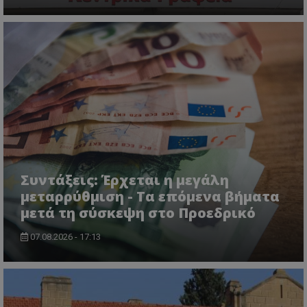
CookieScriptConsent
CookieScript
www.tothemaonline.com
Συντάξεις: Έρχεται η μεγάλη
μεταρρύθμιση - Τα επόμενα βήματα
μετά τη σύσκεψη στο Προεδρικό
07.08.2026 - 17:13
usprivacy
.themasports.tothemaonline.co