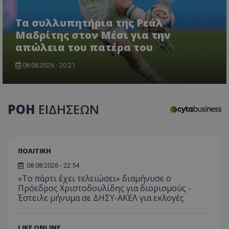
Τα συλλυπητήρια της Ρεάλ
Μαδρίτης στον Μέσι για την
απώλεια του πατέρα του
08.08.2026 - 20:21
usprivacy
.themasports.tothemaonline.co
ΡΟΗ
ΕΙΔΗΣΕΩΝ
ΠΟΛΙΤΙΚΗ
08.08.2026 - 22:54
«Το πάρτι έχει τελειώσει» διαμήνυσε ο
Πρόεδρος Χριστοδουλίδης για διορισμούς -
Έστειλε μήνυμα σε ΔΗΣΥ-ΑΚΕΛ για εκλογές
Προμηθευτής
LIKE ONLINE
Ονοματεπώνυμο
Λήξη
Περιγραφή