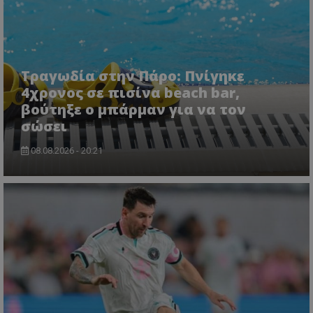
msToken
.tiktok.com
Τραγωδία στην Πάρο: Πνίγηκε
4χρονος σε πισίνα beach bar,
βούτηξε ο μπάρμαν για να τον
σώσει
08.08.2026 - 20:21
CookieScriptConsent
CookieScript
www.tothemaonline.com