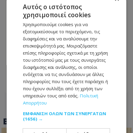
Αυτός ο ιστότοπος
χρησιμοποιεί cookies
Χρησιμοποιούμε cookies για να
εξατομικεύσουμε το περιεχόμενο, τις
διαφημίσεις και να αναλύσουμε την
επισκεψιμότητά μας. Μοιραζόμαστε
«Αφιέρωσε τη ζωή της βοηθώντας
επίσης πληροφορίες σχετικά με τη χρήση
όσους είχαν ανάγκη»: Συγκλονίζει η
του ιστότοπού μας με τους συνεργάτες
οικογένεια της Βρετανίδας που
διαφήμισης και ανάλυσης, οι οποίοι
βρέθηκε νεκρή σε βαλίτσα
ενδέχεται να τις συνδυάσουν με άλλες
πληροφορίες που τους έχετε παράσχει ή
06.08.2026 - 22:54
που έχουν συλλέξει από τη χρήση των
υπηρεσιών τους από εσάς.
Πολιτική
Απορρήτου
ΕΜΦΆΝΙΣΗ ΌΛΩΝ ΤΩΝ ΣΥΝΕΡΓΑΤΏΝ
BEST OF
TOTHEMAONLINE
(1656) →