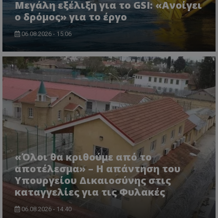
Μεγάλη εξέλιξη για το GSI: «Ανοίγει
ο δρόμος» για το έργο
06.08.2026 - 15:06
msToken
.tiktok.com
«Όλοι θα κριθούμε από το
αποτέλεσμα» – Η απάντηση του
CookieScriptConsent
CookieScript
Υπουργείου Δικαιοσύνης στις
www.tothemaonline.com
καταγγελίες για τις Φυλακές
06.08.2026 - 14:40