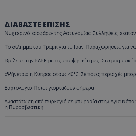
ΔΙΑΒΑΣΤΕ ΕΠΙΣΗΣ
ASP.NET_SessionI
Νυχτερινό «σαφάρι» της Αστυνομίας: Συλλήψεις, εκατοντ
Το δίλημμα του Τραμπ για το Ιράν: Παραχωρήσεις για ν
Θρίλερ στην ΕΔΕΚ με τις υποψηφιότητες: Στο μικροσκ
msToken
«Ψήνεται» η Κύπρος στους 40°C: Σε ποιες περιοχές μπορ
Εορτολόγιο: Ποιοι γιορτάζουν σήμερα
Αναστάτωση από πυρκαγιά σε μπυραρία στην Αγία Νάπα τ
η Πυροσβεστική
CookieScriptConse