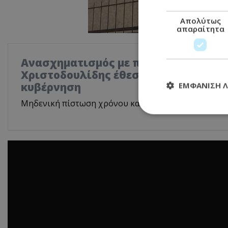
Απολύτως
απαραίτητα
Ανασχηματισμός με πολιτικά μηνύμα
Χριστοδουλίδης έθεσε τον πήχη ψηλά
κυβέρνηση
ΕΜΦΆΝΙΣΗ 
Μηδενική πίστωση χρόνου και αυστηρό μήνυμα στο
Απολύτω
Τα απολύτως απαραί
διαχείριση λογαρια
Ονοματεπώνυμο
usprivacy