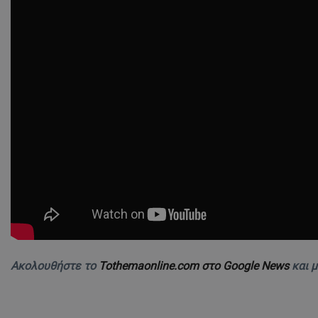
ASP.NET_SessionI
VISITOR_PRIVACY
__cf_bm
Ακολουθήστε το
Tothemaonline.com στο Google News
και 
__cf_bm