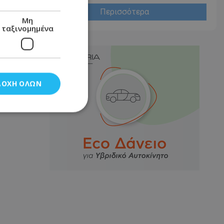
Περισσότερα
Μη
ταξινομημένα
ΔΟΧΉ ΌΛΩΝ
νομημένα
στη και τη
τητα cookies.
αποθηκεύει το
θεσης του χρήστη
 παρακολούθηση και
τα σύμφωνα με τον
ρρήτου των
ειών.