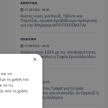
ΑΘΛΗΤΙΚΑ
07.08.2026 - 06:46
Άνετες νίκες για Άγιαξ, Τβέντε και
Παρτίζαν, οριακό προβάδισμα πρόκρισης
για την Μπράγκα (ΑΠΟΤΕΛΕΣΜΑΤΑ)
ΠΟΛΙΤΙΚΗ
07.08.2026 - 06:43
Θρίλερ στην ΕΔΕΚ με τις υποψηφιότητες:
Στο μικροσκόπιο η Σοφία Χριστοδούλου
×
Μακρή
 και να
ΔΙΕΘΝΗ
 με τη χρήση του
07.08.2026 - 06:35
ι να τις
Το δίλημμα του Τραμπ για το Ιράν:
ει από τη χρήση
Παραχωρήσεις για να ανοίξει το Ορμούζ ή
συνέχιση του πολέμου