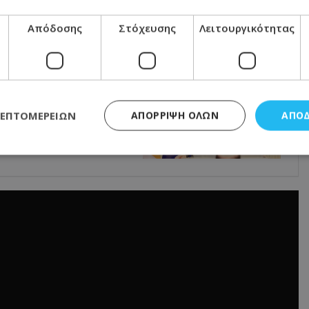
Απόδοσης
Στόχευσης
Λειτουργικότητας
τα: Ο Πρόεδρος
 για τη νέα
ΛΕΠΤΟΜΕΡΕΙΏΝ
ΑΠΌΡΡΙΨΗ ΌΛΩΝ
ΑΠΟ
υς νέους Υπουργούς
ς απαραίτητα
Απόδοσης
Στόχευσης
Λειτουργικότητας
Μη ταξι
τητα cookies επιτρέπουν βασικές λειτουργίες του ιστότοπου, όπως τη σύνδεση χρή
σμού. Ο ιστότοπος δεν μπορεί να χρησιμοποιηθεί σωστά χωρίς τα απολύτως απαραί
Προμηθευτής
/
Πεδίο
Λήξη
Περιγραφή
.lifenewscy.tothemaonline.com
1 χρόνος 3
Αυτό το cookie 
εβδομάδες
κράτος συγκατά
σχετικά με την
την ιδιωτικότη
κανονισμό απο
Ηνωμένων Πολιτ