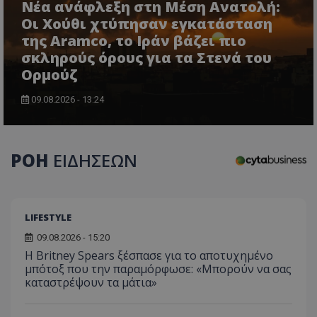
Νέα ανάφλεξη στη Μέση Ανατολή:
Οι Χούθι χτύπησαν εγκατάσταση
της Aramco, το Ιράν βάζει πιο
σκληρούς όρους για τα Στενά του
Ορμούζ
09.08.2026 - 13:24
usprivacy
.themasports.tothemaonline.co
ΡΟΗ
ΕΙΔΗΣΕΩΝ
LIFESTYLE
09.08.2026 - 15:20
Η Britney Spears ξέσπασε για το αποτυχημένο
μπότοξ που την παραμόρφωσε: «Μπορούν να σας
καταστρέψουν τα μάτια»