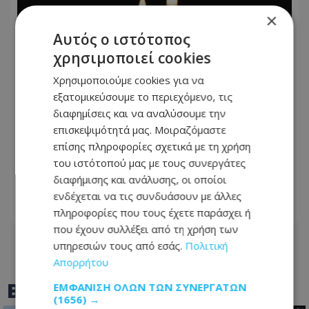
×
Αυτός ο ιστότοπος
χρησιμοποιεί cookies
Χρησιμοποιούμε cookies για να
εξατομικεύσουμε το περιεχόμενο, τις
διαφημίσεις και να αναλύσουμε την
επισκεψιμότητά μας. Μοιραζόμαστε
«Καλό ταξίδι, φίλε Μάικ…» – Το
επίσης πληροφορίες σχετικά με τη χρήση
συγκινητικό αντίο σε αγαπητό
του ιστότοπού μας με τους συνεργάτες
πρόσωπο της εστίασης - Δείτε
διαφήμισης και ανάλυσης, οι οποίοι
φωτογραφία του
ενδέχεται να τις συνδυάσουν με άλλες
09.08.2026 - 08:34
πληροφορίες που τους έχετε παράσχει ή
που έχουν συλλέξει από τη χρήση των
υπηρεσιών τους από εσάς.
Πολιτική
Απορρήτου
BEST OF
TOTHEMAONLINE
ΕΜΦΆΝΙΣΗ ΌΛΩΝ ΤΩΝ ΣΥΝΕΡΓΑΤΏΝ
(1656) →