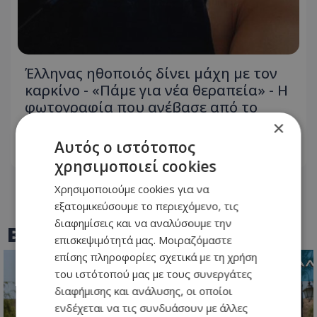
Έλληνας ηθοποιός δίνει μάχη με τον
καρκίνο - «Πάμε για νέα θεραπεία» - Η
φωτογραφία που ανέβασε από το
νοσοκομείο
×
Αυτός ο ιστότοπος
06.08.2026 - 21:08
χρησιμοποιεί cookies
Χρησιμοποιούμε cookies για να
εξατομικεύσουμε το περιεχόμενο, τις
διαφημίσεις και να αναλύσουμε την
BEST OF
TOTHEMAONLINE
επισκεψιμότητά μας. Μοιραζόμαστε
επίσης πληροφορίες σχετικά με τη χρήση
του ιστότοπού μας με τους συνεργάτες
διαφήμισης και ανάλυσης, οι οποίοι
ενδέχεται να τις συνδυάσουν με άλλες