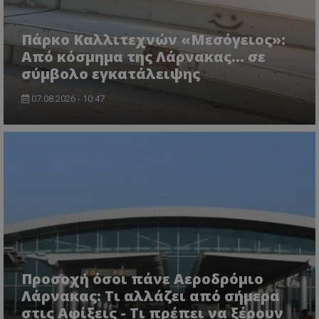
Πάρκο Καλλιτεχνών «Μεσόγειος»:
Από κόσμημα της Λάρνακας… σε
σύμβολο εγκατάλειψης
07.08.2026 - 10:47
msToken
.tiktok.com
Προσοχή όσοι πάνε Αεροδρόμιο
Λάρνακας: Τι αλλάζει από σήμερα
στις Αφίξεις - Τι πρέπει να ξέρουν