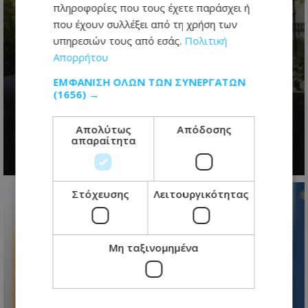
πληροφορίες που τους έχετε παράσχει ή
που έχουν συλλέξει από τη χρήση των
υπηρεσιών τους από εσάς.
Πολιτική
Απορρήτου
ΕΜΦΆΝΙΣΗ ΌΛΩΝ ΤΩΝ ΣΥΝΕΡΓΑΤΏΝ
Το restart Χριστοδουλίδη: Η
(1656) →
τελευταία ευκαιρία πριν από τη
μεγάλη πολιτική μάχη του 2028
Απολύτως
Απόδοσης
απαραίτητα
07.08.2026 - 06:21
Στόχευσης
Λειτουργικότητας
Μη ταξινομημένα