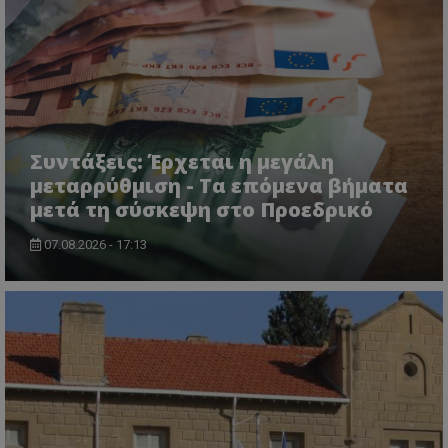
usprivacy
.themasports.tothemaonline.co
Συντάξεις: Έρχεται η μεγάλη
μεταρρύθμιση - Τα επόμενα βήματα
μετά τη σύσκεψη στο Προεδρικό
07.08.2026 - 17:13
Προμηθευτής
Ονοματεπώνυμο
Λήξη
Περιγραφή
Προμηθευτής
/
Πεδίο
/
Ονοματεπώνυμο
Λήξη
Περιγραφή
Πεδίο
Προμηθευτής
/
Ονοματεπώνυμο
Λήξη
Περιγ
A_1283
gml-grp.com
2 μήνες 4
Αυτό το cook
Πεδίο
εβδομάδες
χρησιμοποιείτ
mid
1
Αυτό είναι ένα
Meta
την
χρόνος
cookie