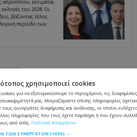
ς απροόπτου, εκτιμάται
ς εκλογές του 2028. Οι
ξεις, βάζοντας τέλος
λογική περίοδο των
τότοπος χρησιμοποιεί cookies
ookies για να εξατομικεύσουμε το περιεχόμενο, τις διαφημίσεις
επισκεψιμότητά μας. Μοιραζόμαστε επίσης πληροφορίες σχετικά
 τους συνεργάτες διαφήμισης και ανάλυσης, οι οποίοι ενδέχετα
λλες πληροφορίες που τους έχετε παράσχει ή που έχουν συλλέξ
ους από εσάς.
Πολιτική Απορρήτου
ΩΝ ΤΩΝ ΣΥΝΕΡΓΑΤΏΝ
(1656) →