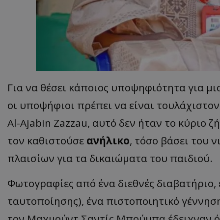
ASP.NET_SessionI
Για να θέσει κάποιος υποψηφιότητα για μι
οι υποψήφιοι πρέπει να είναι τουλάχιστο
msToken
Al-Ajabin Zazzau, αυτό δεν ήταν το κύριο ζ
τον καθιστούσε
ανήλικο
, τόσο βάσει του 
πλαισίων για τα δικαιώματα του παιδιού.
CookieScriptConse
Φωτογραφίες από ένα διεθνές διαβατήριο, 
ταυτοποίησης), ένα πιστοποιητικό γέννηση
τον Μαχμούντ Σαντίς Μπούμπα έδειχναν όλ