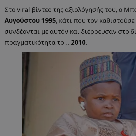
Στο viral βίντεο της αξιολόγησής του, ο Μ
ASP.NET_SessionI
Αυγούστου 1995
, κάτι που τον καθιστούσ
συνδέονται με αυτόν και διέρρευσαν στο δ
πραγματικότητα το...
2010
.
VISITOR_PRIVACY
__cf_bm
__cf_bm