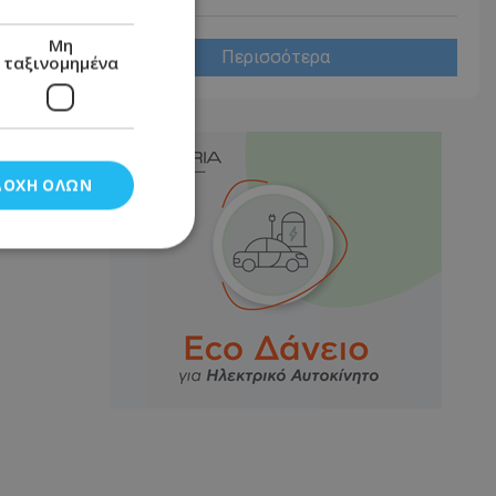
Μη
Περισσότερα
ταξινομημένα
ΔΟΧΉ ΌΛΩΝ
νομημένα
στη και τη
τητα cookies.
αποθηκεύει το
θεσης του χρήστη
 παρακολούθηση και
τα σύμφωνα με τον
ρρήτου των
ειών.