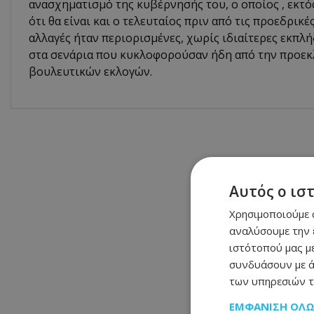
ανασχηματισμό της κυβέρνησής του, ο οποίος , εκτό
ότι θα είναι και ο τελευταίος πριν από τις προεδρικέ
αλλαγές ήταν περιορισμένες, χωρίς ιδιαίτερες εκπλή
στα σενάρια που κυκλοφορούσαν ήδη από την προεκ
βουλευτικών εκλογών.
Αυτός ο ισ
Χρησιμοποιούμε c
αναλύσουμε την 
ιστότοπού μας με
συνδυάσουν με ά
των υπηρεσιών τ
ΕΜΦΆΝΙΣΗ ΌΛ