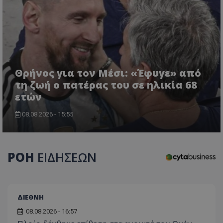
Θρήνος για τον Μέσι: «Έφυγε» από
τη ζωή ο πατέρας του σε ηλικία 68
CookieScriptConsent
CookieScript
ετών
www.tothemaonline.com
08.08.2026 - 15:55
ΡΟΗ
ΕΙΔΗΣΕΩΝ
ΔΙΕΘΝΗ
08.08.2026 - 16:57
usprivacy
.themasports.tothemaonline.co