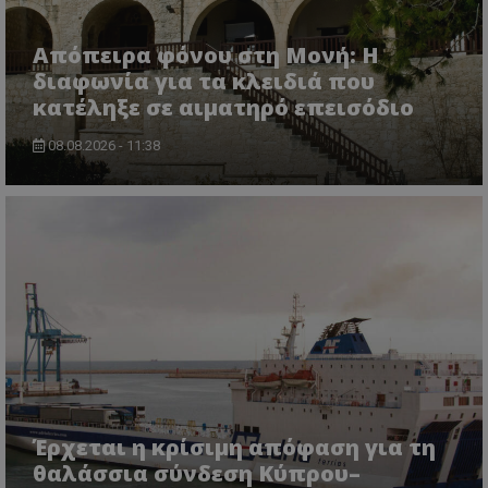
Απόπειρα φόνου στη Μονή: Η
διαφωνία για τα κλειδιά που
κατέληξε σε αιματηρό επεισόδιο
VISITOR_PRIVACY_METADATA
YouTube
.youtube.com
08.08.2026 - 11:38
Έρχεται η κρίσιμη απόφαση για τη
θαλάσσια σύνδεση Κύπρου–