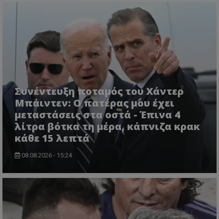
ASP.NET_SessionId
Microsoft Corporation
lifenewscy.tothemaonline.com
Συνέντευξη ποταμός του Χάντερ
Μπάιντεν: Ο πατέρας μου έχει
μεταστάσεις στα οστά - Έπινα 4
λίτρα βότκα τη μέρα, κάπνιζα κρακ
κάθε 15 λεπτά
08.08.2026 - 15:24
msToken
.tiktok.com