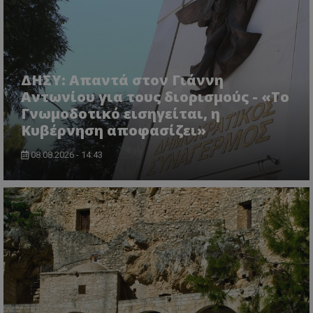
χωρίς τα απολύτως απαραίτητα cookies.
Ονοματεπώνυμο
Προμηθευτής
/
Πεδίο
usprivacy
.lifenewscy.tothemaonline.com
ΔΗΣΥ: Απαντά στον Γιάννη
Αντωνίου για τους διορισμούς - «Το
Γνωμοδοτικό εισηγείται, η
Κυβέρνηση αποφασίζει»
08.08.2026 - 14:43
ASP.NET_SessionId
Microsoft Corporation
themasports.tothemaonline.co