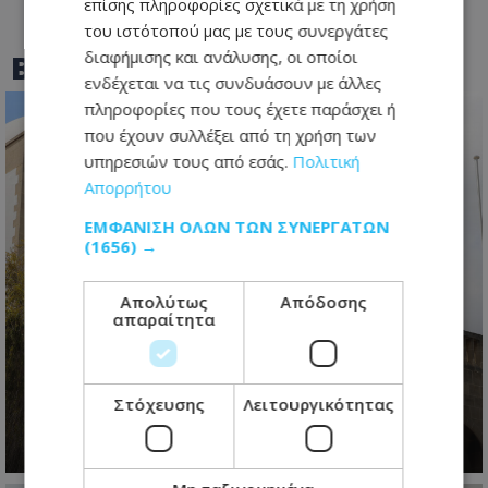
επίσης πληροφορίες σχετικά με τη χρήση
του ιστότοπού μας με τους συνεργάτες
BEST OF
TOTHEMAONLINE
διαφήμισης και ανάλυσης, οι οποίοι
ενδέχεται να τις συνδυάσουν με άλλες
πληροφορίες που τους έχετε παράσχει ή
που έχουν συλλέξει από τη χρήση των
υπηρεσιών τους από εσάς.
Πολιτική
Απορρήτου
ΕΜΦΆΝΙΣΗ ΌΛΩΝ ΤΩΝ ΣΥΝΕΡΓΑΤΏΝ
(1656) →
Απολύτως
Απόδοσης
απαραίτητα
Στο 78% οι εισηγήσεις που
υιοθετήθηκαν – Η Κυβέρνηση
απαντά για το Γνωμοδοτικό
Στόχευσης
Λειτουργικότητας
08.08.2026 - 13:41