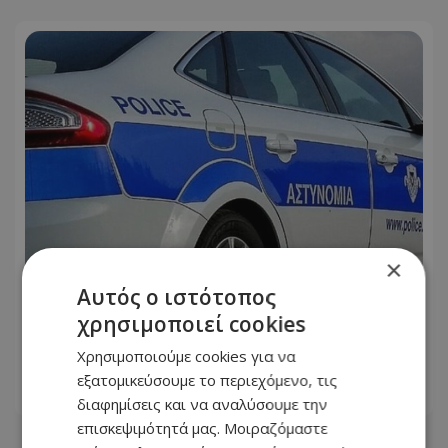
×
Αυτός ο ιστότοπος
Βραδινός έλεγχος στην Αγία Νάπα
χρησιμοποιεί cookies
έκρυβε «λαβράκι»: Χειροπέδες σε δύο
νεαρούς
Χρησιμοποιούμε cookies για να
εξατομικεύσουμε το περιεχόμενο, τις
08.08.2026 - 09:45
διαφημίσεις και να αναλύσουμε την
επισκεψιμότητά μας. Μοιραζόμαστε