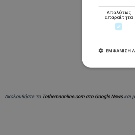
Απολύτως
απαραίτητα
ΕΜΦΆΝΙΣΗ 
Απολύτω
Τα απολύτως απαραί
διαχείριση λογαρια
Ακολουθήστε το
Tothemaonline.com στο Google News
και 
Ονοματεπώνυμο
usprivacy