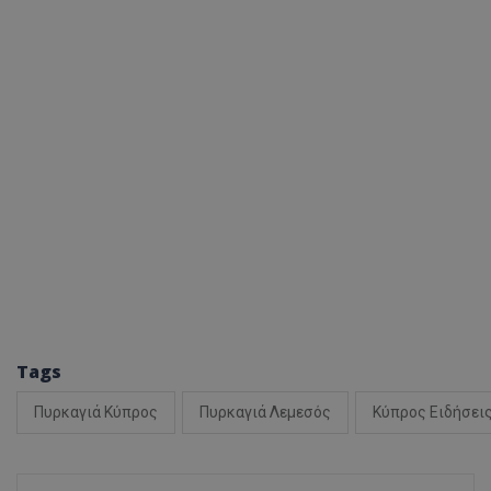
ASP.NET_SessionI
msToken
Tags
CookieScriptConse
Πυρκαγιά Κύπρος
Πυρκαγιά Λεμεσός
Κύπρος Ειδήσει