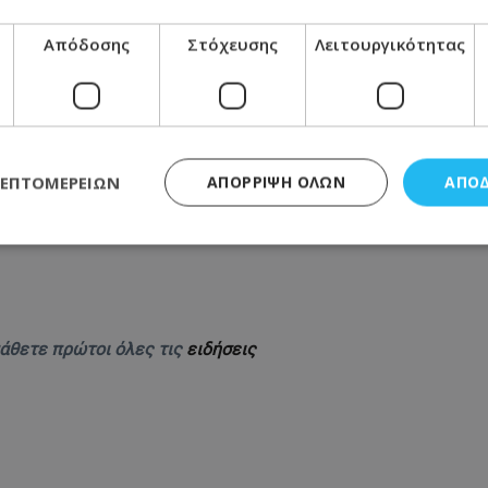
Απόδοσης
Στόχευσης
Λειτουργικότητας
ΛΕΠΤΟΜΕΡΕΙΏΝ
ΑΠΌΡΡΙΨΗ ΌΛΩΝ
ΑΠΟ
ς απαραίτητα
Απόδοσης
Στόχευσης
Λειτουργικότητας
Μη ταξι
τητα cookies επιτρέπουν βασικές λειτουργίες του ιστότοπου, όπως τη σύνδεση χρή
σμού. Ο ιστότοπος δεν μπορεί να χρησιμοποιηθεί σωστά χωρίς τα απολύτως απαραί
μάθετε πρώτοι όλες τις
ειδήσεις
Προμηθευτής
/
Πεδίο
Λήξη
Περιγραφή
.lifenewscy.tothemaonline.com
1 χρόνος 3
Αυτό το cookie 
εβδομάδες
κράτος συγκατά
σχετικά με την
την ιδιωτικότη
κανονισμό απο
Ηνωμένων Πολιτ