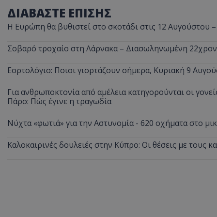
ΔΙΑΒΑΣΤΕ ΕΠΙΣΗΣ
ASP.NET_SessionI
Η Ευρώπη θα βυθιστεί στο σκοτάδι στις 12 Αυγούστου –
Σοβαρό τροχαίο στη Λάρνακα – Διασωληνωμένη 22χρο
Εορτολόγιο: Ποιοι γιορτάζουν σήμερα, Κυριακή 9 Αυγού
VISITOR_PRIVACY
Για ανθρωποκτονία από αμέλεια κατηγορούνται οι γονείς
Πάρο: Πώς έγινε η τραγωδία
Νύχτα «φωτιά» για την Αστυνομία - 620 οχήματα στο μ
Καλοκαιρινές δουλειές στην Κύπρο: Οι θέσεις με τους κ
__cf_bm
__cf_bm