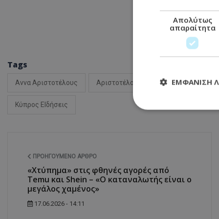
Απολύτως
απαραίτητα
Tags
ΕΜΦΆΝΙΣΗ 
Αννα Αριστοτέλους
Αριστοτέλους Κυβέρνηση
Ειδήσε
Κύπρος ΕΙδήσεις
Απολύτω
Τα απολύτως απαραί
διαχείριση λογαρια
ΠΡΟΗΓΟΎΜΕΝΟ ΆΡΘΡΟ
«Χτύπημα» στις φθηνές αγορές από
Ονοματεπώνυμο
Temu και Shein – «Ο καταναλωτής είναι ο
usprivacy
μεγάλος χαμένος»
17.06.2026 - 14:11