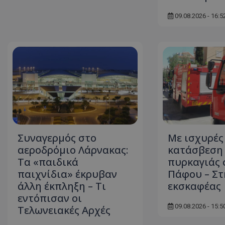
09.08.2026 - 16:5
ASP.NET_SessionI
msToken
Συναγερμός στο
Με ισχυρές
αεροδρόμιο Λάρνακας:
κατάσβεση
Τα «παιδικά
πυρκαγιάς 
παιχνίδια» έκρυβαν
Πάφου – Στ
CookieScriptConse
άλλη έκπληξη – Τι
εκσκαφέας
εντόπισαν οι
09.08.2026 - 15:5
Τελωνειακές Αρχές