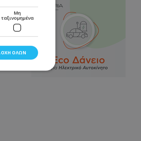
Μη
ταξινομημένα
ΔΟΧΉ ΌΛΩΝ
νομημένα
στη και τη
τητα cookies.
αποθηκεύει το
θεσης του χρήστη
 παρακολούθηση και
τα σύμφωνα με τον
ρρήτου των
ειών.