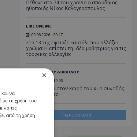
Πέθανε στα 74 του χρόνια ο σπουδαίος
ηθοποιός Νίκος Καλογερόπουλος
LIKE ONLINE
09.08.2026 - 20:17
Στα 13 της έφτιαξε κουτάλι που αλλάζει
χρώμα: Η απίστευτη ιδέα μαθήτριας για τις
τροφικές αλλεργίες
ΝΟΜΙΚΟΣ ΤΟΥ ΔΙΑΒΟΛΟΥ
×
09.08.2026 - 19:55
Κάθε πράγμα στον καιρό του κι ο συνοδός
 και να
τον Αύγουστο
 με τη χρήση του
ι να τις
Περισσότερα
ει από τη χρήση