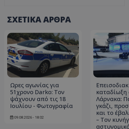
ASP.NET_SessionI
ΣΧΕΤΙΚΑ ΑΡΘΡΑ
VISITOR_PRIVACY
Ωρες αγωνίας για
Επεισοδιακ
51χρονο Darko: Τον
καταδίωξη
ψάχνουν από τις 18
Λάρνακα: Π
__cf_bm
Ιουλίου - Φωτογραφία
γκάζι, προ
και το έβαλ
09.08.2026 - 18:02
– Τον κυνή
αστυνομικ
__cf_bm