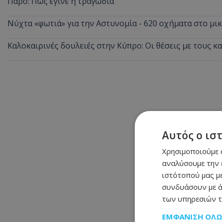
Πάρο: Πώς έγινε η τραγωδία
Νύχτα «φωτιά» για την Αστυνομία - 620 οχήματα στο μ
Καλοκαιρινές δουλειές στην Κύπρο: Οι θέσεις με τους κ
Αυτός ο ισ
Χρησιμοποιούμε c
αναλύσουμε την 
ιστότοπού μας με
συνδυάσουν με ά
των υπηρεσιών τ
ΕΜΦΆΝΙΣΗ ΌΛ