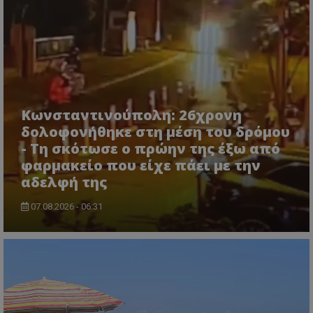
msToken
.tiktok.com
Κωνσταντινούπολη: 26χρονη
δολοφονήθηκε στη μέση του δρόμου
- Τη σκότωσε ο πρώην της έξω από
φαρμακείο που είχε πάει με την
αδελφή της
07.08.2026 - 06:31
CookieScriptConsent
CookieScript
www.tothemaonline.com