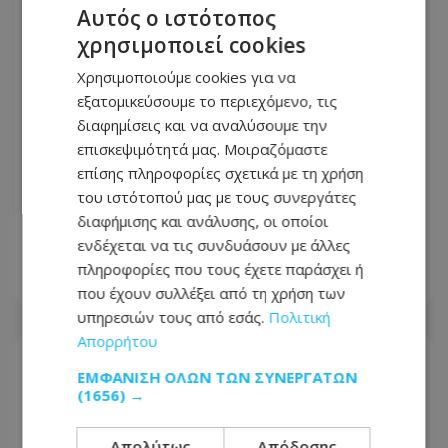
Αυτός ο ιστότοπος
χρησιμοποιεί cookies
Χρησιμοποιούμε cookies για να
εξατομικεύσουμε το περιεχόμενο, τις
διαφημίσεις και να αναλύσουμε την
επισκεψιμότητά μας. Μοιραζόμαστε
Στην Ελλάδα φθάνει σήμερα η
επίσης πληροφορίες σχετικά με τη χρήση
46χρονη από τη Βρετανία που
του ιστότοπού μας με τους συνεργάτες
κατηγορείται για τον εμπρησμό στη
διαφήμισης και ανάλυσης, οι οποίοι
Marfin
ενδέχεται να τις συνδυάσουν με άλλες
πληροφορίες που τους έχετε παράσχει ή
06.08.2026 - 07:29
που έχουν συλλέξει από τη χρήση των
υπηρεσιών τους από εσάς.
Πολιτική
Απορρήτου
ΕΜΦΆΝΙΣΗ ΌΛΩΝ ΤΩΝ ΣΥΝΕΡΓΑΤΏΝ
(1656) →
Απολύτως
Απόδοσης