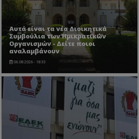
themasports.tothemaonline.co
Αυτά είναι τα νέα Διοικητικά
Συμβούλια των Ημικρατικών
Οργανισμών - Δείτε ποιοι
αναλαμβάνουν
06.08.2026 - 18:33
VISITOR_PRIVACY_METADATA
YouTube
.youtube.com