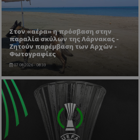
Στον «αέρα» η πρόσβαση στην
παραλία σκύλων της Λάρνακας -
Ζητούν παρέμβαση των Αρχών -
usprivacy
.themasports.tothemaonline.co
Φωτογραφίες
07.08.2026 - 08:33
Προμηθευτής
Ονοματεπώνυμο
Λήξη
Περιγραφή
Προμηθευτής
/
Πεδίο
/