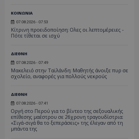
επισκέπ
πρόσβα
ιστοσε
ΚΟΙΝΩΝΙΑ
Συλλέγε
για τις
07.08.2026 - 07:53
του χρ
Κίτρινη προειδοποίηση: Ολες οι λεπτομέρειες -
ιστοσε
ποιες σ
Πότε τίθεται σε ισχύ
έχουν 
_ga_J7RS52TMNC
.tothemaonline.com
1 χρόνος 1
Αυτό τ
μήνας
χρησιμ
ΔΙΕΘΝΗ
από το
Analyti
07.08.2026 - 07:49
διατήρ
κατάσ
Μακελειό στην Ταϊλάνδη: Μαθητής άνοιξε πυρ σε
περιόδ
σχολείο, αναφορές για πολλούς νεκρούς
σύνδεσ
ΔΙΕΘΝΗ
07.08.2026 - 07:41
Οργή στο Περού για το βίντεο της σεξουαλικής
επίθεσης μαέστρου σε 26χρονη τραγουδίστρια:
«Σιγά-σιγά θα το ξεπεράσεις» της έλεγαν από τη
μπάντα της