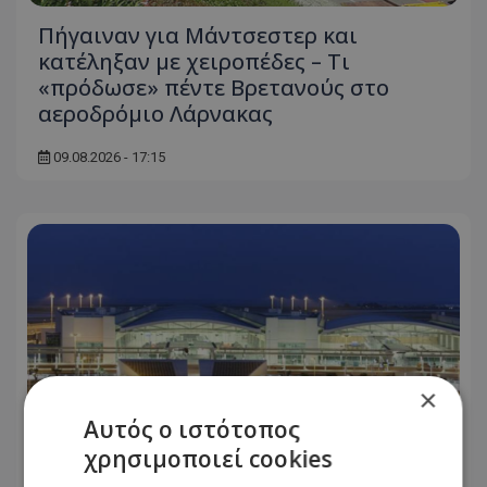
Πήγαιναν για Μάντσεστερ και
κατέληξαν με χειροπέδες – Τι
«πρόδωσε» πέντε Βρετανούς στο
αεροδρόμιο Λάρνακας
09.08.2026 - 17:15
×
Αυτός ο ιστότοπος
χρησιμοποιεί cookies