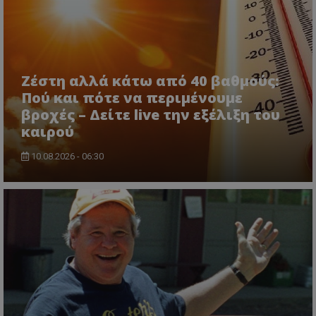
Ζέστη αλλά κάτω από 40 βαθμούς:
Πού και πότε να περιμένουμε
βροχές – Δείτε live την εξέλιξη του
ASP.NET_SessionId
Microsoft Corporation
καιρού
lifenewscy.tothemaonline.com
10.08.2026 - 06:30