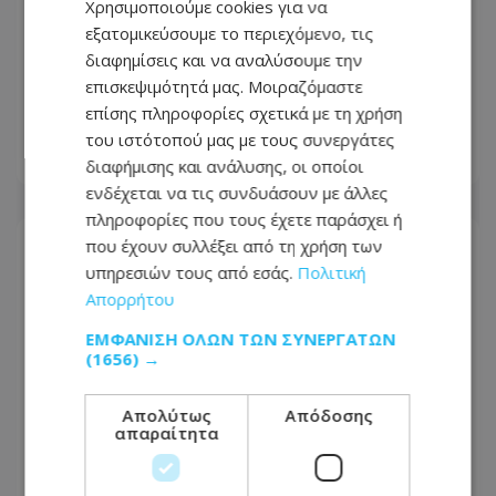
Χρησιμοποιούμε cookies για να
εξατομικεύσουμε το περιεχόμενο, τις
Συναγερμός στο αεροδρόμιο
διαφημίσεις και να αναλύσουμε την
Λάρνακας: Τα «παιδικά παιχνίδια»
επισκεψιμότητά μας. Μοιραζόμαστε
έκρυβαν άλλη έκπληξη – Τι εντόπισαν
επίσης πληροφορίες σχετικά με τη χρήση
οι Τελωνειακές Αρχές
του ιστότοπού μας με τους συνεργάτες
09.08.2026 - 16:15
διαφήμισης και ανάλυσης, οι οποίοι
ενδέχεται να τις συνδυάσουν με άλλες
πληροφορίες που τους έχετε παράσχει ή
που έχουν συλλέξει από τη χρήση των
υπηρεσιών τους από εσάς.
Πολιτική
Απορρήτου
ΕΜΦΆΝΙΣΗ ΌΛΩΝ ΤΩΝ ΣΥΝΕΡΓΑΤΏΝ
(1656) →
Απολύτως
Απόδοσης
απαραίτητα