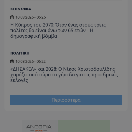
του χρ
ιστοσε
ΚΟΙΝΩΝΙΑ
ποιες σ
έχουν 
10.08.2026 - 06:25
_ga_J7RS52TMNC
.tothemaonline.com
1 χρόνος 1
Αυτό τ
Η Κύπρος του 2070: Όταν ένας στους τρεις
μήνας
χρησιμ
πολίτες θα είναι άνω των 65 ετών - Η
από το
δημογραφική βόμβα
Analyti
διατήρ
κατάσ
περιόδ
σύνδεσ
ΠΟΛΙΤΙΚΗ
10.08.2026 - 06:22
«ΔΗΣΑΚΕΛ» και 2028: Ο Νίκος Χριστοδουλίδης
χαράζει από τώρα το γήπεδο για τις προεδρικές
εκλογές
Περισσότερα