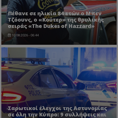
msToken
.tiktok.com
Πέθανε σε ηλικία 84 ετών ο Μπεν
Τζόουνς, ο «Κούτερ» της θρυλικής
σειράς «The Dukes of Hazzard»
10.08.2026 - 06:44
CookieScriptConsent
CookieScript
www.tothemaonline.com
Σαρωτικοί έλεγχοι της Αστυνομίας
σε όλη την Κύπρο: 9 συλλήψεις και