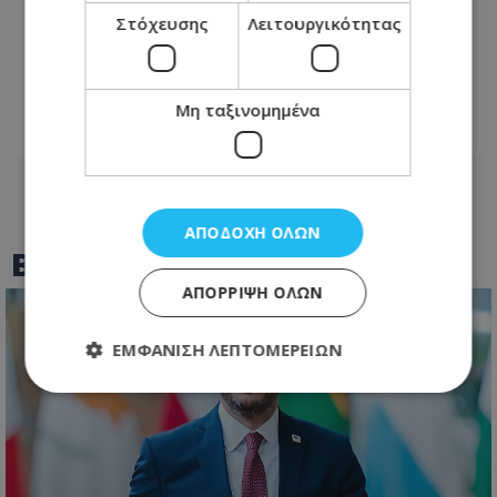
Στόχευσης
Λειτουργικότητας
Με ισχυρές δυνάμεις η κατάσβεση της
πυρκαγιάς στον ΧΥΤΑ Πάφου – Στη
μάχη και εκσκαφέας
Μη ταξινομημένα
09.08.2026 - 15:50
ΑΠΟΔΟΧΉ ΌΛΩΝ
BEST OF
TOTHEMAONLINE
ΑΠΌΡΡΙΨΗ ΌΛΩΝ
ΕΜΦΆΝΙΣΗ ΛΕΠΤΟΜΕΡΕΙΏΝ
Απολύτως απαραίτητα
Απόδοσης
Στόχευσης
Λειτουργικότητας