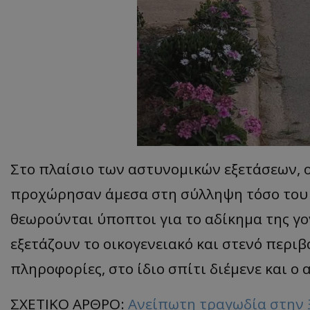
ASP.NET_SessionI
VISITOR_PRIVACY
Στο πλαίσιο των αστυνομικών εξετάσεων, 
προχώρησαν άμεσα στη σύλληψη τόσο του π
θεωρούνται ύποπτοι για το αδίκημα της γο
__cf_bm
εξετάζουν το οικογενειακό και στενό περ
πληροφορίες, στο ίδιο σπίτι διέμενε και ο
ΣΧΕΤΙΚΟ ΑΡΘΡΟ:
Ανείπωτη τραγωδία στην 
__cf_bm