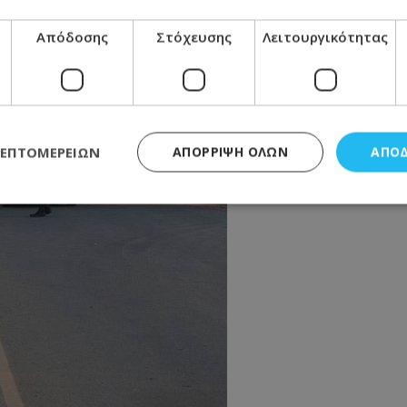
Απόδοσης
Στόχευσης
Λειτουργικότητας
ΛΕΠΤΟΜΕΡΕΙΏΝ
ΑΠΌΡΡΙΨΗ ΌΛΩΝ
ΑΠΟ
ς απαραίτητα
Απόδοσης
Στόχευσης
Λειτουργικότητας
Μη ταξι
τητα cookies επιτρέπουν βασικές λειτουργίες του ιστότοπου, όπως τη σύνδεση χρή
σμού. Ο ιστότοπος δεν μπορεί να χρησιμοποιηθεί σωστά χωρίς τα απολύτως απαραί
Προμηθευτής
/
Πεδίο
Λήξη
Περιγραφή
.lifenewscy.tothemaonline.com
1 χρόνος 3
Αυτό το cookie 
εβδομάδες
κράτος συγκατά
σχετικά με την
την ιδιωτικότη
κανονισμό απο
Ηνωμένων Πολιτ