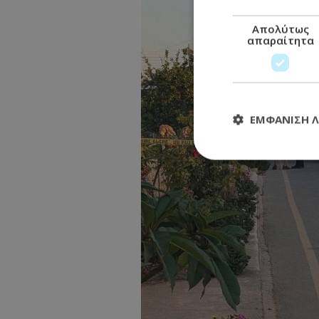
Απολύτως
απαραίτητα
ΕΜΦΆΝΙΣΗ 
Απολύτω
Τα απολύτως απαραί
διαχείριση λογαρια
Ονοματεπώνυμο
usprivacy