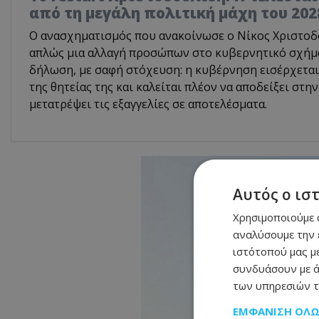
από τη μεγάλη πολιτική μάχη του 202
Ο ανασχηματισμός που ανακοίνωσε ο Νίκος Χριστοδο
απλώς μια αλλαγή προσώπων στο κυβερνητικό σχήμα.
δήλωση, με σαφή στόχευση: η κυβέρνηση εισέρχεται
της θητείας της και καλείται πλέον να αποδείξει στην
μετατρέψει τις εξαγγελίες σε αποτελέσματα.
Αυτός ο ισ
Χρησιμοποιούμε c
αναλύσουμε την 
ιστότοπού μας με
συνδυάσουν με ά
των υπηρεσιών τ
ΕΜΦΆΝΙΣΗ ΌΛ