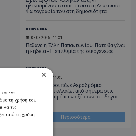
ηλικιωμένου το σπίτι του στη Λευκωσία -
Φωτογραφία του στη δημοσιότητα
ΚΟΙΝΩΝΙΑ
07.08.2026 - 11:31
Πέθανε η Έλλη Παπαντωνίου: Πότε θα γίνει
η κηδεία - Η επιθυμία της οικογένειας
ΚΟΙΝΩΝΙΑ
×
07.08.2026 - 11:05
Προσοχή όσοι πάνε Αεροδρόμιο
Λάρνακας: Τι αλλάζει από σήμερα στις
 και να
Αφίξεις - Τι πρέπει να ξέρουν οι οδηγοί
 με τη χρήση του
ι να τις
ει από τη χρήση
Περισσότερα