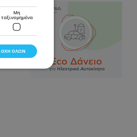
Μη
ταξινομημένα
ΔΟΧΉ ΌΛΩΝ
νομημένα
στη και τη
τητα cookies.
αποθηκεύει το
θεσης του χρήστη
 παρακολούθηση και
τα σύμφωνα με τον
ρρήτου των
ειών.