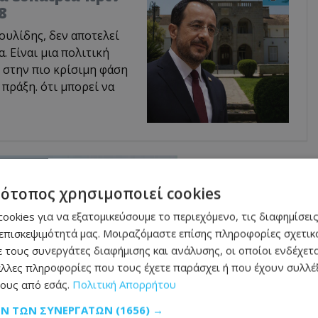
8
υλίδης, δεν αποτελεί
 Είναι μια πολιτική
 στην πιο κρίσιμη φάση
 πράξη. ότι μπορεί να
τότοπος χρησιμοποιεί cookies
ookies για να εξατομικεύσουμε το περιεχόμενο, τις διαφημίσεις
επισκεψιμότητά μας. Μοιραζόμαστε επίσης πληροφορίες σχετικά
 τους συνεργάτες διαφήμισης και ανάλυσης, οι οποίοι ενδέχετα
λλες πληροφορίες που τους έχετε παράσχει ή που έχουν συλλέξ
ους από εσάς.
Πολιτική Απορρήτου
ΩΝ ΤΩΝ ΣΥΝΕΡΓΑΤΏΝ
(1656) →