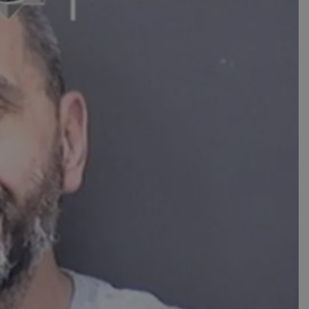
d
συνεδρία
Αυτό το cookie 
Microsoft Corporation
Doubleclick και
themasports.tothemaonline.com
πληροφορίες σχ
με τον οποίο ο 
χρησιμοποιεί το
τυχόν διαφημίσ
έχει δει ο τελικ
επισκεφθεί τον 
_METADATA
5 μήνες 4
Αυτό το cookie 
YouTube
εβδομάδες
για να αποθηκεύ
.youtube.com
συγκατάθεση το
επιλογές απορρ
αλληλεπίδρασή 
ιστοσελίδα. Κα
σχετικά με τη 
επισκέπτη σχετι
πολιτικές και ρ
απορρήτου, εξα
οι προτιμήσεις 
μελλοντικές συν
29 λεπτά 58
Αυτό το cookie 
Cloudflare Inc.
δευτερόλεπτα
για τη διάκρισ
.onesignal.com
και ρομπότ. Αυτ
για τον ιστότοπ
κάνει έγκυρες α
τη χρήση του ι
29 λεπτά 59
Αυτό το cookie 
Cloudflare Inc.