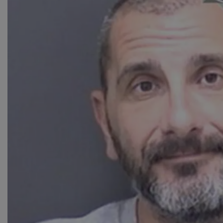
ASP.NET_SessionI
VISITOR_PRIVACY
__cf_bm
__cf_bm