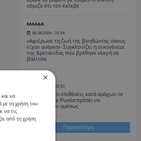
νόμιζε ότι τον έκλεβε
ΕΛΛΑΔΑ
06.08.2026 - 22:54
«Αφιέρωσε τη ζωή της βοηθώντας όσους
είχαν ανάγκη»: Συγκλονίζει η οικογένεια
της Βρετανίδας που βρέθηκε νεκρή σε
βαλίτσα
×
ΔΙΕΘΝΗ
06.08.2026 - 22:30
Γκουτέρες: Οι επιθέσεις κατά αμάχων σε
 και να
Ουκρανία και Ρωσία πρέπει να
 με τη χρήση του
σταματήσουν αμέσως
ι να τις
ει από τη χρήση
Περισσότερα