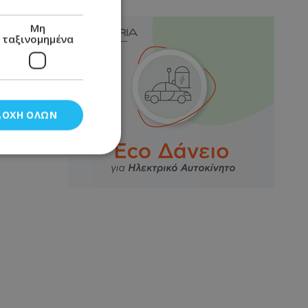
Μη
ταξινομημένα
ΔΟΧΉ ΌΛΩΝ
νομημένα
στη και τη
τητα cookies.
αποθηκεύει το
θεσης του χρήστη
 παρακολούθηση και
τα σύμφωνα με τον
ρρήτου των
ειών.