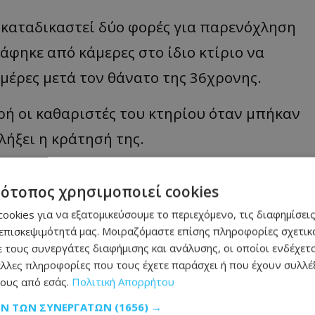
 καταδικαστεί δύο φορές για παρενόχληση
άφηκε από κάμερες στο ίδιο κτίριο να
ημέρες μετά τον θάνατο της 36χρονης.
ρή οι καθαριστές του κτηρίου όταν μπήκαν
λήξει η κράτησή της.
τότοπος χρησιμοποιεί cookies
τα: Ο Πρόεδρος
 για τη νέα
ookies για να εξατομικεύσουμε το περιεχόμενο, τις διαφημίσεις
επισκεψιμότητά μας. Μοιραζόμαστε επίσης πληροφορίες σχετικά
υς νέους Υπουργούς
 τους συνεργάτες διαφήμισης και ανάλυσης, οι οποίοι ενδέχετα
λλες πληροφορίες που τους έχετε παράσχει ή που έχουν συλλέξ
ους από εσάς.
Πολιτική Απορρήτου
ΩΝ ΤΩΝ ΣΥΝΕΡΓΑΤΏΝ
(1656) →
α σύνορα προς το Εκουαδόρ όπου