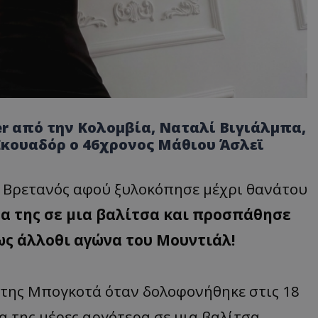
er από την Κολομβία, Ναταλί Βιγιάλμπα,
κουαδόρ ο 46χρονος Μάθιου Άσλεϊ
 Βρετανός αφού ξυλοκόπησε μέχρι θανάτου
α της σε μια βαλίτσα και προσπάθησε
ως άλλοθι αγώνα του Μουντιάλ!
 της Μπογκοτά όταν δολοφονήθηκε στις 18
μα της μέρες αργότερα σε μια βαλίτσα.