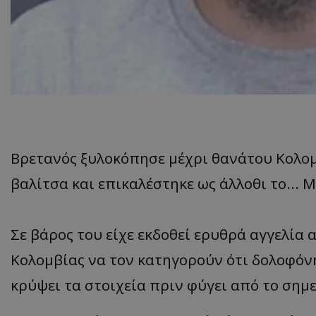
ASP.NET_SessionI
msToken
Βρετανός ξυλοκόπησε μέχρι θανάτου Κολομβ
βαλίτσα και επικαλέστηκε ως άλλοθι το... 
Σε βάρος του είχε εκδοθεί ερυθρά αγγελία α
CookieScriptConse
Κολομβίας να τον κατηγορούν ότι δολοφόν
κρύψει τα στοιχεία πριν φύγει από το σημε