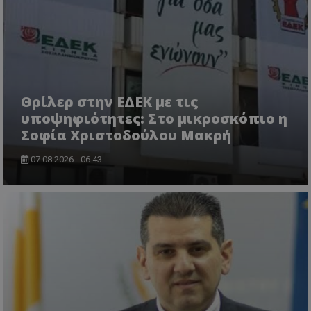
Θρίλερ στην ΕΔΕΚ με τις
υποψηφιότητες: Στο μικροσκόπιο η
Σοφία Χριστοδούλου Μακρή
ASP.NET_SessionId
Microsoft Corporation
themasports.tothemaonline.co
07.08.2026 - 06:43