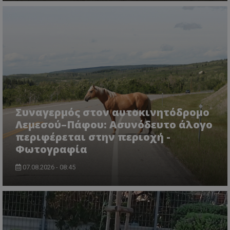
lifenewscy.tothemaonline.com
Συναγερμός στον αυτοκινητόδρομο
Λεμεσού–Πάφου: Ασυνόδευτο άλογο
περιφέρεται στην περιοχή -
msToken
.tiktok.com
Φωτογραφία
07.08.2026 - 08:45