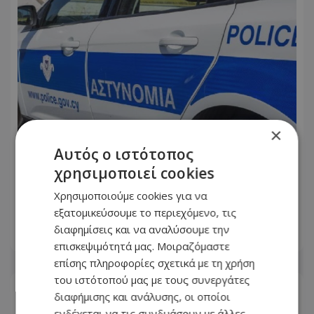
×
Αυτός ο ιστότοπος
χρησιμοποιεί cookies
Νυχτερινό «σαφάρι» της Αστυνομίας:
Συλλήψεις, εκατοντάδες έλεγχοι και
Χρησιμοποιούμε cookies για να
καταγγελίες
εξατομικεύσουμε το περιεχόμενο, τις
διαφημίσεις και να αναλύσουμε την
07.08.2026 - 07:05
επισκεψιμότητά μας. Μοιραζόμαστε
επίσης πληροφορίες σχετικά με τη χρήση
του ιστότοπού μας με τους συνεργάτες
διαφήμισης και ανάλυσης, οι οποίοι
ενδέχεται να τις συνδυάσουν με άλλες