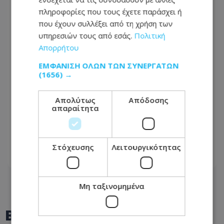
πληροφορίες που τους έχετε παράσχει ή
που έχουν συλλέξει από τη χρήση των
υπηρεσιών τους από εσάς.
Πολιτική
Απορρήτου
ΕΜΦΆΝΙΣΗ ΌΛΩΝ ΤΩΝ ΣΥΝΕΡΓΑΤΏΝ
(1656) →
Απολύτως
Απόδοσης
απαραίτητα
Στα χέρια της Αστυνομίας 16χρονος -
Τον «έκαψε» μαρτυρία για την
πυρκαγιά στην πρώην Corner Pub
Στόχευσης
Λειτουργικότητας
06.08.2026 - 18:09
Μη ταξινομημένα
BEST OF
TOTHEMAONLINE