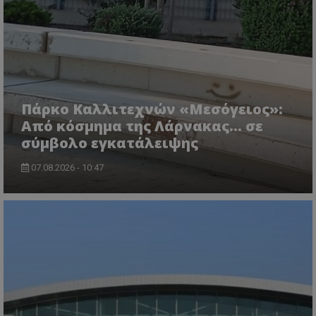
CookieScriptConsent
CookieScript
www.tothemaonline.com
Πάρκο Καλλιτεχνών «Μεσόγειος»:
Από κόσμημα της Λάρνακας… σε
σύμβολο εγκατάλειψης
07.08.2026 - 10:47
usprivacy
.themasports.tothemaonline.co