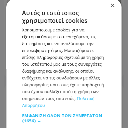
×
Αυτός ο ιστότοπος
χρησιμοποιεί cookies
Χρησιμοποιούμε cookies για να
εξατομικεύσουμε το περιεχόμενο, τις
διαφημίσεις και να αναλύσουμε την
«Βγήκα χάλια!»: Γιατί δεν μας
επισκεψιμότητά μας. Μοιραζόμαστε
αρέσουμε στις φωτογραφίες, ενώ οι
επίσης πληροφορίες σχετικά με τη χρήση
άλλοι μάς βλέπουν όμορφους
του ιστότοπού μας με τους συνεργάτες
διαφήμισης και ανάλυσης, οι οποίοι
07.08.2026 - 13:34
ενδέχεται να τις συνδυάσουν με άλλες
πληροφορίες που τους έχετε παράσχει ή
που έχουν συλλέξει από τη χρήση των
υπηρεσιών τους από εσάς.
Πολιτική
Απορρήτου
ΕΜΦΆΝΙΣΗ ΌΛΩΝ ΤΩΝ ΣΥΝΕΡΓΑΤΏΝ
(1656) →