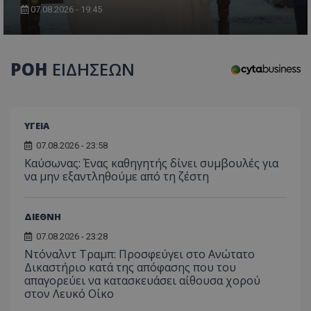
τον 
τον τρ
07.08.2026 - 19:45
του 
οποίο 
επισκέπ
πρόσβα
ιστοσε
Συλλέγε
ΡΟΗ
ΕΙΔΗΣΕΩΝ
για τις
του χρ
ιστοσε
ποιες σ
έχουν 
_ga_J7RS52TMNC
.tothemaonline.com
1 χρόνος 1
Αυτό τ
ΥΓΕΙΑ
μήνας
χρησιμ
από το
07.08.2026 - 23:58
Analyti
Kαύσωνας: Ένας καθηγητής δίνει συμβουλές για
διατήρ
κατάσ
να μην εξαντληθούμε από τη ζέστη
περιόδ
σύνδεσ
ΔΙΕΘΝΗ
07.08.2026 - 23:28
Ντόναλντ Τραμπ: Προσφεύγει στο Ανώτατο
Δικαστήριο κατά της απόφασης που του
απαγορεύει να κατασκευάσει αίθουσα χορού
στον Λευκό Οίκο