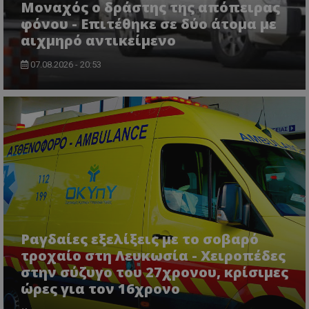
Μοναχός ο δράστης της απόπειρας
φόνου - Επιτέθηκε σε δύο άτομα με
αιχμηρό αντικείμενο
07.08.2026 - 20:53
msToken
.tiktok.com
Ραγδαίες εξελίξεις με το σοβαρό
τροχαίο στη Λευκωσία - Χειροπέδες
CookieScriptConsent
CookieScript
στην σύζυγο του 27χρονου, κρίσιμες
www.tothemaonline.com
ώρες για τον 16χρονο