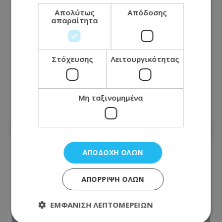
Απολύτως
Απόδοσης
απαραίτητα
Στόχευσης
Λειτουργικότητας
Κρύο ντους ή χλιαρό; Το λάθος που
κάνουμε τις ζεστές νύχτες πριν από
τον ύπνο
Μη ταξινομημένα
07.08.2026 - 08:41
ΑΠΟΔΟΧΉ ΌΛΩΝ
ΑΠΌΡΡΙΨΗ ΌΛΩΝ
ΕΜΦΆΝΙΣΗ ΛΕΠΤΟΜΕΡΕΙΏΝ