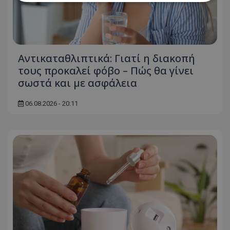
Απολύτως απαραίτητα
Απόδοσης
Στόχευσης
Λειτουργικότητας
Μη ταξινομημένα
Αντικαταθλιπτικά: Γιατί η διακοπή
τους προκαλεί φόβο – Πώς θα γίνει
Τα απολύτως απαραίτητα cookies επιτρέπουν
βασικές λειτουργίες του ιστότοπου, όπως τη
σωστά και με ασφάλεια
σύνδεση χρήστη και τη διαχείριση λογαριασμού.
Ο ιστότοπος δεν μπορεί να χρησιμοποιηθεί σωστά
06.08.2026 - 20:11
χωρίς τα απολύτως απαραίτητα cookies.
Ονοματεπώνυμο
Προμηθευτής
/
Πεδίο
usprivacy
.lifenewscy.tothemaonline.com