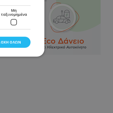
Μη
ταξινομημένα
ΔΟΧΉ ΌΛΩΝ
νομημένα
στη και τη
τητα cookies.
αποθηκεύει το
θεσης του χρήστη
 παρακολούθηση και
τα σύμφωνα με τον
ρρήτου των
ειών.