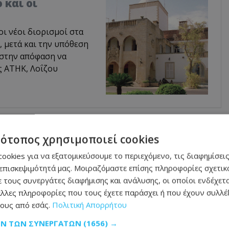
 και οι
οι νέοι διορισμοί στα
 μετά και την υπόθεση
 στην απόφαση να
ς ΑΤΗΚ, Λοΐζου
μάθετε πρώτοι όλες τις
ειδήσεις
τότοπος χρησιμοποιεί cookies
ookies για να εξατομικεύσουμε το περιεχόμενο, τις διαφημίσεις
επισκεψιμότητά μας. Μοιραζόμαστε επίσης πληροφορίες σχετικά
 τους συνεργάτες διαφήμισης και ανάλυσης, οι οποίοι ενδέχετα
λλες πληροφορίες που τους έχετε παράσχει ή που έχουν συλλέξ
ους από εσάς.
Πολιτική Απορρήτου
ομείο δύο άτομα, πέρασαν χειροπέδες σε 51χρονο
ΩΝ ΤΩΝ ΣΥΝΕΡΓΑΤΏΝ
(1656) →