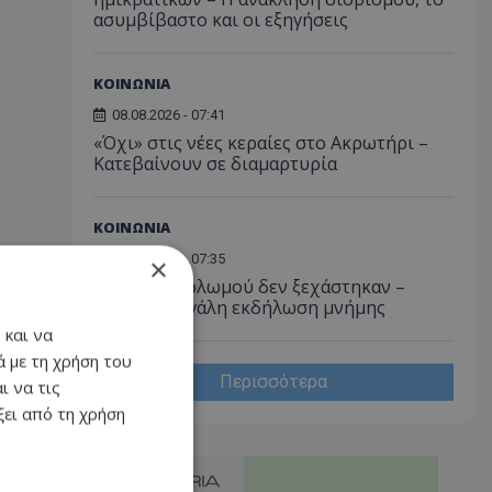
ασυμβίβαστο και οι εξηγήσεις
ΚΟΙΝΩΝΙΑ
08.08.2026 - 07:41
«Όχι» στις νέες κεραίες στο Ακρωτήρι –
Κατεβαίνουν σε διαμαρτυρία
ΚΟΙΝΩΝΙΑ
08.08.2026 - 07:35
×
Ισαάκ και Σολωμού δεν ξεχάστηκαν –
Απόψε η μεγάλη εκδήλωση μνήμης
 και να
 με τη χρήση του
Περισσότερα
ι να τις
ει από τη χρήση