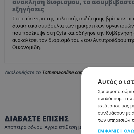
ανάκληση διορισμού, το ασυμβίβαστο
εξηγήσεις
Στο επίκεντρο της πολιτικής συζήτησης βρίσκονται 
διοικητικά συμβούλια των ημικρατικών οργανισμών,
που προέκυψε στη Cyta και οδήγησε την Κυβέρνηση
ανακαλέσει τον διορισμό του νέου Αντιπροέδρου τη
Οικονομίδη.
Ακολουθήστε το
Tothemaonline.com στο Google News
και 
Αυτός ο ισ
Χρησιμοποιούμε c
αναλύσουμε την 
ιστότοπού μας με
συνδυάσουν με ά
ΔΙΑΒΑΣΤΕ ΕΠΙΣΗΣ
των υπηρεσιών τ
Απόπειρα φόνου: Άγρια επίθεση με μαχαίρι - Στο Νοσοκ
ΕΜΦΆΝΙΣΗ ΌΛ