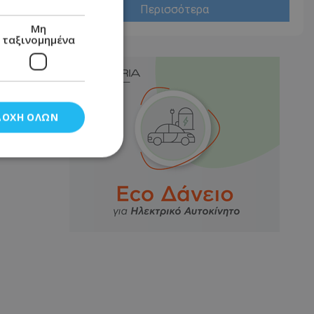
Περισσότερα
Μη
ταξινομημένα
ΔΟΧΉ ΌΛΩΝ
νομημένα
στη και τη
τητα cookies.
αποθηκεύει το
θεσης του χρήστη
 παρακολούθηση και
τα σύμφωνα με τον
ρρήτου των
ειών.