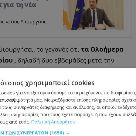
 για τη νέα
υς νέους Υπουργούς
μιουργήσει, το γεγονός ότι
τα Ολοήμερα
ίου ,
δηλαδή δυο εβδομάδες μετά την
 31 Μαΐου, λίγες εβδομάδες πριν το
ρουν στο
ThemaOnline
, υπάρχουν
τότοπος χρησιμοποιεί cookies
ου να αφήσουν τα παιδιά
" τους αυτές τις
ookies για να εξατομικεύσουμε το περιεχόμενο, τις διαφημίσεις
επισκεψιμότητά μας. Μοιραζόμαστε επίσης πληροφορίες σχετικά
ιο ή δυσκολεύονται να πάρουν άδειες
 τους συνεργάτες διαφήμισης και ανάλυσης, οι οποίοι ενδέχετα
 των παιδιών τους.
λλες πληροφορίες που τους έχετε παράσχει ή που έχουν συλλέξ
ους από εσάς.
Πολιτική Απορρήτου
ητηθεί και απασχολήσει αρκετές φορές τη
ΩΝ ΤΩΝ ΣΥΝΕΡΓΑΤΏΝ
(1656) →