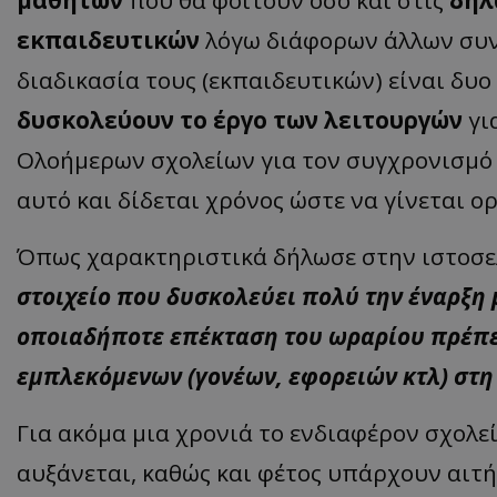
μαθητών
που θα φοιτούν όσο και στις
δηλ
ASP.NET_SessionI
εκπαιδευτικών
λόγω διάφορων άλλων συν
διαδικασία τους (εκπαιδευτικών) είναι δυο
δυσκολεύουν το έργο των λειτουργών
γι
Ολοήμερων σχολείων για τον συγχρονισμό έ
VISITOR_PRIVACY
αυτό και δίδεται χρόνος ώστε να γίνεται 
Όπως χαρακτηριστικά δήλωσε στην ιστοσε
στοιχείο που δυσκολεύει πολύ την έναρξη 
οποιαδήποτε επέκταση του ωραρίου πρέπε
εμπλεκόμενων (γονέων, εφορειών κτλ) στη 
__cf_bm
Για ακόμα μια χρονιά το ενδιαφέρον σχολε
αυξάνεται, καθώς και φέτος υπάρχουν αιτ
__cf_bm