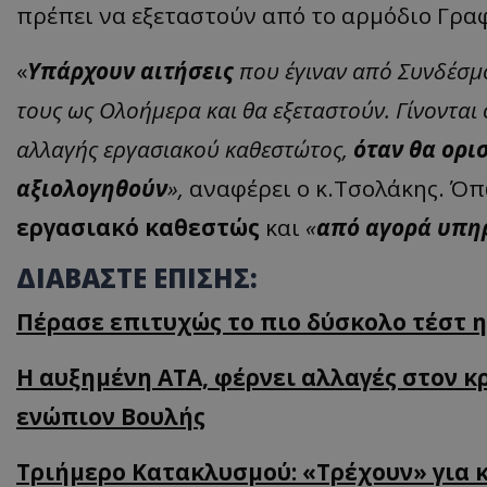
πρέπει να εξεταστούν από το αρμόδιο Γραφ
«
Υπάρχουν αιτήσεις
που έγιναν από Συνδέσμο
ASP.NET_SessionI
τους ως Ολοήμερα και θα εξεταστούν. Γίνονται
αλλαγής εργασιακού καθεστώτος,
όταν θα ορι
αξιολογηθούν
»,
αναφέρει ο κ.Τσολάκης. Όπ
εργασιακό καθεστώς
και
«
από αγορά υπη
msToken
ΔΙΑΒΑΣΤΕ ΕΠΙΣΗΣ:
Πέρασε επιτυχώς το πιο δύσκολο τέστ 
Η αυξημένη ΑΤΑ, φέρνει αλλαγές στον κ
CookieScriptConse
ενώπιον Βουλής
Τριήμερο Κατακλυσμού: «Τρέχουν» για κ