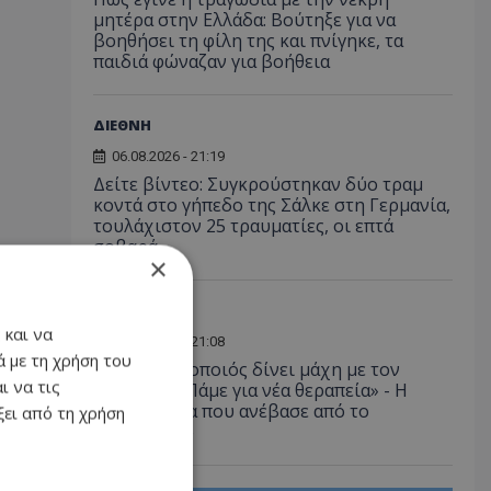
μητέρα στην Ελλάδα: Βούτηξε για να
βοηθήσει τη φίλη της και πνίγηκε, τα
παιδιά φώναζαν για βοήθεια
ΔΙΕΘΝΗ
06.08.2026 - 21:19
Δείτε βίντεο: Συγκρούστηκαν δύο τραμ
κοντά στο γήπεδο της Σάλκε στη Γερμανία,
τουλάχιστον 25 τραυματίες, οι επτά
σοβαρά
×
LIFESTYLE
 και να
06.08.2026 - 21:08
 με τη χρήση του
Έλληνας ηθοποιός δίνει μάχη με τον
ι να τις
καρκίνο - «Πάμε για νέα θεραπεία» - Η
φωτογραφία που ανέβασε από το
ει από τη χρήση
νοσοκομείο