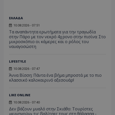
μπορ
λειτουργιών 
χρήστη
σταλ
ιστοσελίδα. 
αναλύο
μέρο
να συμβάλει 
απόδοσ
ανάλ
ενίσχυση της
ιστοσε
αναφ
εμπειρίας του
ΕΛΛΑΔΑ
χρήστη ή στη
_ga_ECPYT7ERET
.tothemaonline.com
1 χρόνος 1
Αυτό τ
YSC
συνεδρία
Αυτό
Google LLC
παρακολούθη
μήνας
χρησιμ
10.08.2026 - 07:51
έχει 
.youtube.com
της συμπερι
από το
από 
Τα αναπάντητα ερωτήματα για την τραγωδία
του χρήστη γ
Analyti
για ν
ανάλυση των
στην Πάρο με τον νεκρό 4χρονο στην πισίνα: Στο
διατήρ
παρα
επιδόσεων.
κατάσ
μικροσκόπιο οι κάμερες και ο ρόλος του
προβ
περιόδ
ενσω
ναυαγοσώστη
σύνδεσ
βίντε
C
1 μήνας
Αυτό τ
Adform
guest_id
1 χρόνος 1
Αυτό
Twitter Inc.
χρησιμ
.adform.net
μήνας
ρυθμ
.twitter.com
LIFESTYLE
για τον
το Tw
προσδι
αναγ
συχνότ
10.08.2026 - 07:47
να π
επισκέ
τον 
Άννα Βίσση: Πάντα ένα βήμα μπροστά με το πιο
τον τρ
του 
κλασσικό καλοκαιρινό αξεσουάρ!
οποίο 
επισκέπ
πρόσβα
ιστοσε
Συλλέγε
LIKE ONLINE
για τις
του χρ
10.08.2026 - 07:40
ιστοσε
Δεν βάζουν μυαλό στην Σκιάθο: Τουρίστες
ποιες σ
έχουν 
«κυνηγούν» τις βαλίτσες τους στη θάλασσα -