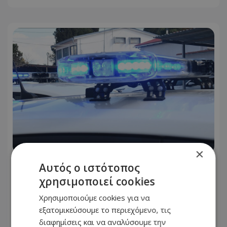
×
Επεισοδιακή καταδίωξη στη Λάρνακα:
Αυτός ο ιστότοπος
Πάτησε γκάζι, προσέκρουσε και το
χρησιμοποιεί cookies
έβαλε στα πόδια – Τον κυνήγησε
Χρησιμοποιούμε cookies για να
πεζός αστυνομικός
εξατομικεύσουμε το περιεχόμενο, τις
διαφημίσεις και να αναλύσουμε την
09.08.2026 - 16:52