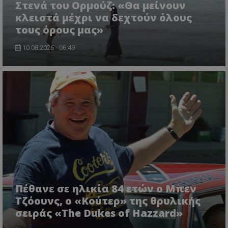
Στενά του Ορμούζ: «Θα μείνουν
κλειστά μέχρι να δεχτούν όλους
τους όρους μας»
10.08.2026 - 06:49
ASP.NET_SessionId
Microsoft Corporation
lifenewscy.tothemaonline.com
Πέθανε σε ηλικία 84 ετών ο Μπεν
msToken
.tiktok.com
Τζόουνς, ο «Κούτερ» της θρυλικής
σειράς «The Dukes of Hazzard»