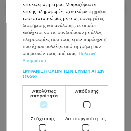
επισκεψιμότητά μας. Μοιραζόμαστε
επίσης πληροφορίες σχετικά με τη χρήση
του ιστότοπού μας με τους συνεργάτες
διαφήμισης και ανάλυσης, οι οποίοι
ενδέχεται να τις συνδυάσουν με άλλες
πληροφορίες που τους έχετε παράσχει ή
που έχουν συλλέξει από τη χρήση των
υπηρεσιών τους από εσάς.
Πολιτική
Απορρήτου
ΕΜΦΆΝΙΣΗ ΌΛΩΝ ΤΩΝ ΣΥΝΕΡΓΑΤΏΝ
(1656) →
Απολύτως
Απόδοσης
απαραίτητα
Πήγαιναν για Μάντσεστερ και
κατέληξαν με χειροπέδες – Τι
«πρόδωσε» πέντε Βρετανούς στο
αεροδρόμιο Λάρνακας
Στόχευσης
Λειτουργικότητας
09.08.2026 - 17:15