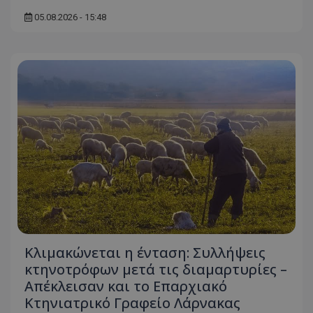
ASP.NET_SessionId
Microsoft Corporation
05.08.2026 - 15:48
themasports.tothemaonline.co
VISITOR_PRIVACY_METADATA
YouTube
.youtube.com
Κλιμακώνεται η ένταση: Συλλήψεις
κτηνοτρόφων μετά τις διαμαρτυρίες –
Απέκλεισαν και το Επαρχιακό
Κτηνιατρικό Γραφείο Λάρνακας