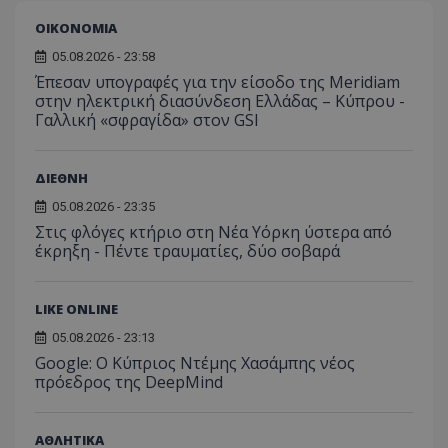
τον 
τον τρ
του 
οποίο 
ΟΙΚΟΝΟΜΙΑ
επισκέπ
πρόσβα
05.08.2026 - 23:58
ιστοσε
Έπεσαν υπογραφές για την είσοδο της Meridiam
Συλλέγε
για τις
στην ηλεκτρική διασύνδεση Ελλάδας – Κύπρου -
του χρ
Γαλλική «σφραγίδα» στον GSI
ιστοσε
ποιες σ
έχουν 
ΔΙΕΘΝΗ
_ga_J7RS52TMNC
.tothemaonline.com
1 χρόνος 1
Αυτό τ
μήνας
χρησιμ
από το
05.08.2026 - 23:35
Analyti
Στις φλόγες κτήριο στη Νέα Υόρκη ύστερα από
διατήρ
έκρηξη - Πέντε τραυματίες, δύο σοβαρά
κατάσ
περιόδ
σύνδεσ
LIKE ONLINE
05.08.2026 - 23:13
Google: Ο Κύπριος Ντέμης Χασάμπης νέος
πρόεδρος της DeepMind
ΑΘΛΗΤΙΚΑ