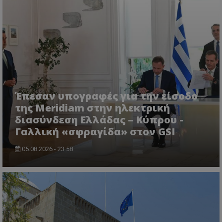
msToken
.tiktok.com
Έπεσαν υπογραφές για την είσοδο
της Meridiam στην ηλεκτρική
διασύνδεση Ελλάδας – Κύπρου -
Γαλλική «σφραγίδα» στον GSI
05.08.2026 - 23:58
CookieScriptConsent
CookieScript
www.tothemaonline.com