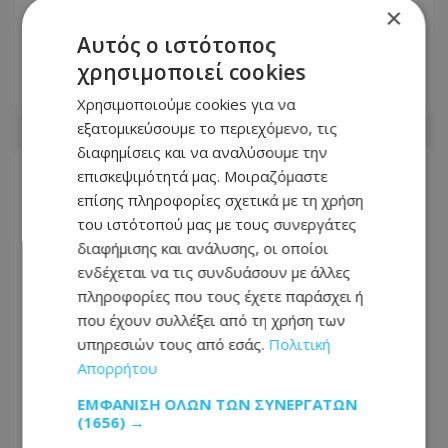
Μαρίας Ευαγγέλου Θεοφίλου - Η
×
παράκληση της οικογένειας -
Αυτός ο ιστότοπος
Φωτογραφία
χρησιμοποιεί cookies
05.08.2026 - 19:33
Χρησιμοποιούμε cookies για να
εξατομικεύσουμε το περιεχόμενο, τις
διαφημίσεις και να αναλύσουμε την
επισκεψιμότητά μας. Μοιραζόμαστε
επίσης πληροφορίες σχετικά με τη χρήση
του ιστότοπού μας με τους συνεργάτες
διαφήμισης και ανάλυσης, οι οποίοι
ενδέχεται να τις συνδυάσουν με άλλες
πληροφορίες που τους έχετε παράσχει ή
που έχουν συλλέξει από τη χρήση των
υπηρεσιών τους από εσάς.
Πολιτική
Απορρήτου
ΕΜΦΆΝΙΣΗ ΌΛΩΝ ΤΩΝ ΣΥΝΕΡΓΑΤΏΝ
(1656) →
Ζητούν παρέμβαση Χριστοδουλίδη οι