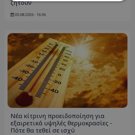
ζητούν
Απολύτως απαραίτητα
Απόδοσης
05.08.2026 - 16:36
Στόχευσης
Λειτουργικότητας
Μη ταξινομημένα
Τα απολύτως απαραίτητα cookies επιτρέπουν
βασικές λειτουργίες του ιστότοπου, όπως τη
σύνδεση χρήστη και τη διαχείριση λογαριασμού.
Ο ιστότοπος δεν μπορεί να χρησιμοποιηθεί σωστά
χωρίς τα απολύτως απαραίτητα cookies.
Ονοματεπώνυμο
Προμηθευτής
/
Πεδίο
usprivacy
.lifenewscy.tothemaonline.com
Νέα κίτρινη προειδοποίηση για
εξαιρετικά υψηλές θερμοκρασίες -
Πότε θα τεθεί σε ισχύ