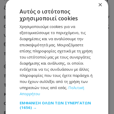
×
δύναμη που ανήκει στην αντιπολίτευση,
Αυτός ο ιστότοπος
εκφράζουμε την ικανοποίησή μας για την
χρησιμοποιεί cookies
απόφαση του Προέδρου της Δημοκρατίας
Χρησιμοποιούμε cookies για να
εξατομικεύσουμε το περιεχόμενο, τις
να υιοθετήσει μια κεντρική πολιτική μας
διαφημίσεις και να αναλύσουμε την
θέση. Και τον καλούμε να συνεχίσει να
επισκεψιμότητά μας. Μοιραζόμαστε
επίσης πληροφορίες σχετικά με τη χρήση
προχωρά στην υλοποίηση της με τόλμη.
του ιστότοπού μας με τους συνεργάτες
διαφήμισης και ανάλυσης, οι οποίοι
Θα στηρίξουμε πολιτικές που
ενδέχεται να τις συνδυάσουν με άλλες
προέρχονται από εμάς και αντανακλούν
πληροφορίες που τους έχετε παράσχει ή
που έχουν συλλέξει από τη χρήση των
τις αξίες μας. Και θα είμαστε αυστηροί
υπηρεσιών τους από εσάς.
Πολιτική
κριτές της αδράνειας, της
Απορρήτου
αναποφασιστικότητας και των
ΕΜΦΆΝΙΣΗ ΌΛΩΝ ΤΩΝ ΣΥΝΕΡΓΑΤΏΝ
(1656) →
επικοινωνιακών παιχνιδιών.