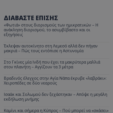
ASP.NET_SessionId
Microsoft Corporation
themasports.tothemaonline.co
ΔΙΑΒΑΣΤΕ ΕΠΙΣΗΣ
«Φωτιά» στους διορισμούς των ημικρατικών – Η
ανάκληση διορισμού, το ασυμβίβαστο και οι
εξηγήσεις
Έκλεψαν αυτοκίνητο στη Λεμεσό αλλά δεν πήγαν
μακριά – Πώς τους εντόπισε η Αστυνομία
Στο Γκίνες μία Ινδή που έχει τα μακρύτερα μαλλιά
στον πλανήτη – Αγγίζουν τα 3 μέτρα
VISITOR_PRIVACY_METADATA
YouTube
Βραδινός έλεγχος στην Αγία Νάπα έκρυβε «λαβράκι»:
.youtube.com
Χειροπέδες σε δύο νεαρούς
Ισαάκ και Σολωμού δεν ξεχάστηκαν – Απόψε η μεγάλη
εκδήλωση μνήμης
Καμίνι και σήμερα η Κύπρος – Πού μπορεί να «σκάσει»