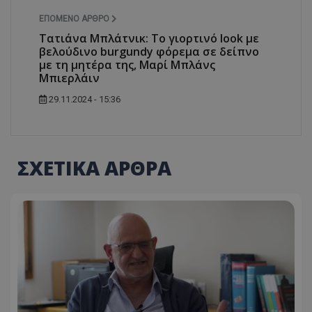
ΕΠΌΜΕΝΟ ΆΡΘΡΟ
Τατιάνα Μπλάτνικ: Το γιορτινό look με
βελούδινο burgundy φόρεμα σε δείπνο
με τη μητέρα της, Μαρί Μπλάνς
msToken
.tiktok.com
Μπιερλάιν
29.11.2024 - 15:36
ΣΧΕΤΙΚΑ ΑΡΘΡΑ
CookieScriptConsent
CookieScript
www.tothemaonline.com