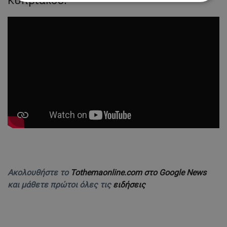
Κυπριακού.
Απολύτως απαραίτητα
Απόδοσης
Στόχευσης
Λειτουργικότητας
Μη ταξινομημένα
Τα απολύτως απαραίτητα cookies επιτρέπουν
βασικές λειτουργίες του ιστότοπου, όπως τη
σύνδεση χρήστη και τη διαχείριση λογαριασμού.
Ο ιστότοπος δεν μπορεί να χρησιμοποιηθεί σωστά
χωρίς τα απολύτως απαραίτητα cookies.
Ονοματεπώνυμο
Προμηθευτής
/
Πεδίο
usprivacy
.lifenewscy.tothemaonline.com
Ακολουθήστε το
Tothemaonline.com στο Google News
και μάθετε πρώτοι όλες τις
ειδήσεις