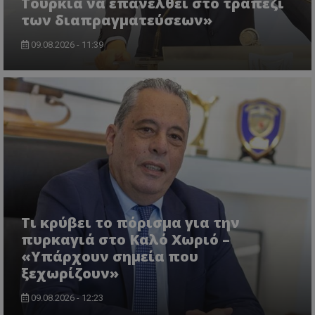
Τουρκία να επανέλθει στο τραπέζι
των διαπραγματεύσεων»
09.08.2026 - 11:39
usprivacy
.themasports.tothemaonline.co
Τι κρύβει το πόρισμα για την
πυρκαγιά στο Καλό Χωριό –
«Υπάρχουν σημεία που
ξεχωρίζουν»
09.08.2026 - 12:23