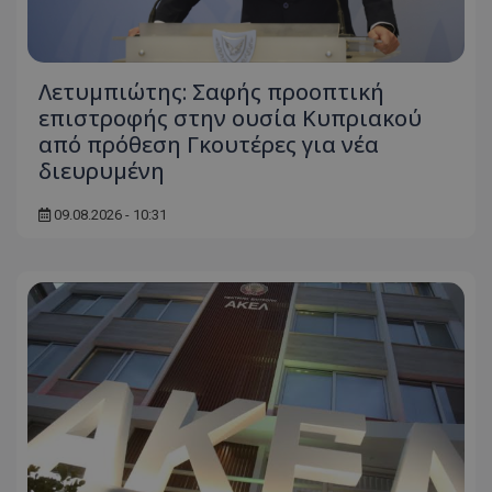
ASP.NET_SessionId
Microsoft Corporation
themasports.tothemaonline.co
Λετυμπιώτης: Σαφής προοπτική
επιστροφής στην ουσία Κυπριακού
από πρόθεση Γκουτέρες για νέα
διευρυμένη
09.08.2026 - 10:31
VISITOR_PRIVACY_METADATA
YouTube
.youtube.com