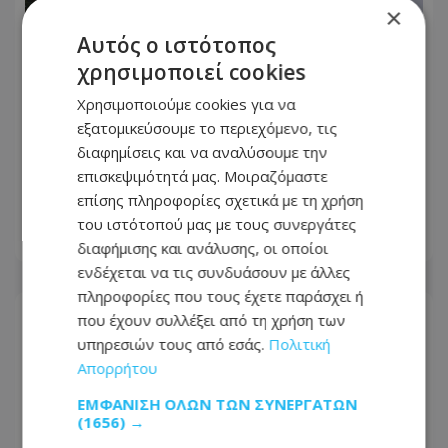
×
Αυτός ο ιστότοπος
χρησιμοποιεί cookies
Χρησιμοποιούμε cookies για να
εξατομικεύσουμε το περιεχόμενο, τις
«Πυρά» ΔΗΣΥ κατά Χριστοδουλίδη:
διαφημίσεις και να αναλύσουμε την
«Απαράδεκτες, προσβλητικές και
επισκεψιμότητά μας. Μοιραζόμαστε
εξόχως διχαστικές αναφορές»
επίσης πληροφορίες σχετικά με τη χρήση
του ιστότοπού μας με τους συνεργάτες
09.08.2026 - 11:44
διαφήμισης και ανάλυσης, οι οποίοι
ενδέχεται να τις συνδυάσουν με άλλες
πληροφορίες που τους έχετε παράσχει ή
που έχουν συλλέξει από τη χρήση των
υπηρεσιών τους από εσάς.
Πολιτική
Απορρήτου
ΕΜΦΆΝΙΣΗ ΌΛΩΝ ΤΩΝ ΣΥΝΕΡΓΑΤΏΝ
(1656) →