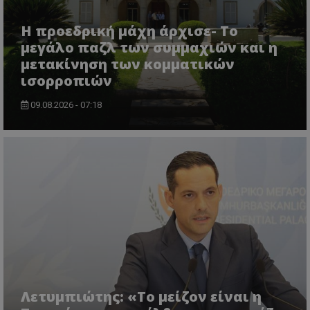
Η προεδρική μάχη άρχισε- Το
μεγάλο παζλ των συμμαχιών και η
μετακίνηση των κομματικών
msToken
.tiktok.com
ισορροπιών
09.08.2026 - 07:18
CookieScriptConsent
CookieScript
www.tothemaonline.com
Λετυμπιώτης: «Το μείζον είναι η