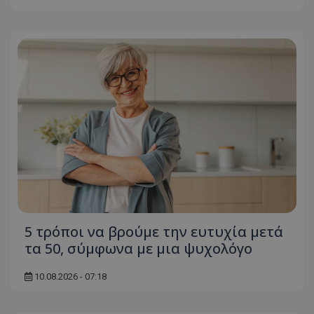
ASP.NET_SessionId
Microsoft Corporation
themasports.tothemaonline.co
VISITOR_PRIVACY_METADATA
YouTube
.youtube.com
5 τρόποι να βρούμε την ευτυχία μετά
τα 50, σύμφωνα με μια ψυχολόγο
10.08.2026 - 07:18