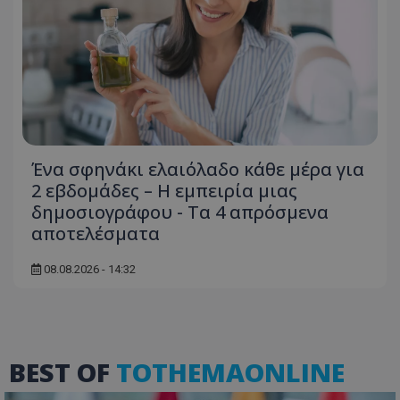
Ένα σφηνάκι ελαιόλαδο κάθε μέρα για
usprivacy
.themasports.tothemaonline.co
2 εβδομάδες – Η εμπειρία μιας
δημοσιογράφου - Τα 4 απρόσμενα
αποτελέσματα
08.08.2026 - 14:32
BEST OF
TOTHEMAONLINE