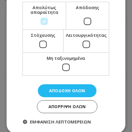
Απολύτως
Απόδοσης
απαραίτητα
ΠΡΟΗΓΟΎΜΕΝΟ ΆΡΘΡΟ
Στόχευσης
Λειτουργικότητας
Ο Νετανιάχου υπόσχεται αντίποινα
στους Χούθι για τον πύραυλο στο Ισραήλ:
Θα υπάρξουν επιθέσεις
Μη ταξινομημένα
04.05.2025 - 17:40
ΕΠΌΜΕΝΟ ΆΡΘΡΟ
ΑΠΟΔΟΧΉ ΌΛΩΝ
Φόνος στη Λεμεσό - Εξέλιξη: Χειροπέδες
σε δύο πρόσωπα μετά από μαρτυρία
ΑΠΌΡΡΙΨΗ ΌΛΩΝ
04.05.2025 - 17:59
ΕΜΦΆΝΙΣΗ ΛΕΠΤΟΜΕΡΕΙΏΝ