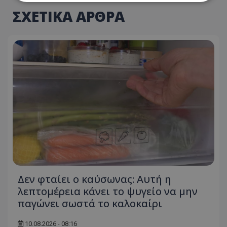
ΣΧΕΤΙΚΑ ΑΡΘΡΑ
Απολύτως απαραίτητα
Απόδοσης
Στόχευσης
Λειτουργικότητας
Μη ταξινομημένα
Τα απολύτως απαραίτητα cookies επιτρέπουν
βασικές λειτουργίες του ιστότοπου, όπως τη
σύνδεση χρήστη και τη διαχείριση λογαριασμού.
Ο ιστότοπος δεν μπορεί να χρησιμοποιηθεί σωστά
χωρίς τα απολύτως απαραίτητα cookies.
Ονοματεπώνυμο
Προμηθευτής
/
Πεδίο
usprivacy
.lifenewscy.tothemaonline.com
Δεν φταίει ο καύσωνας: Αυτή η
λεπτομέρεια κάνει το ψυγείο να μην
παγώνει σωστά το καλοκαίρι
10.08.2026 - 08:16