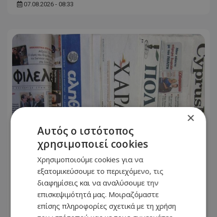
07.08.2026 - 08:33
×
Αυτός ο ιστότοπος
χρησιμοποιεί cookies
Χρησιμοποιούμε cookies για να
Πρωτοσέλιδα εφημερίδων: Τι
εξατομικεύσουμε το περιεχόμενο, τις
γράφουν σήμερα Παρασκευή 7
διαφημίσεις και να αναλύσουμε την
Αυγούστου
επισκεψιμότητά μας. Μοιραζόμαστε
επίσης πληροφορίες σχετικά με τη χρήση
07.08.2026 - 08:12