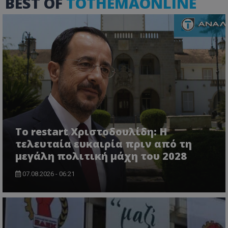
BEST OF
TOTHEMAONLINE
Ονοματεπώνυμο
Προμηθευτής
/
Πεδίο
usprivacy
.lifenewscy.tothemaonline.com
ASP.NET_SessionId
Microsoft Corporation
Το restart Χριστοδουλίδη: Η
themasports.tothemaonline.co
τελευταία ευκαιρία πριν από τη
μεγάλη πολιτική μάχη του 2028
07.08.2026 - 06:21