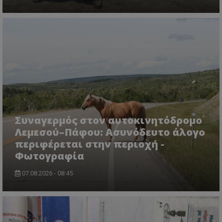
CookieScriptConsent
CookieScript
www.tothemaonline.com
Συναγερμός στον αυτοκινητόδρομο
Λεμεσού–Πάφου: Ασυνόδευτο άλογο
περιφέρεται στην περιοχή -
Φωτογραφία
07.08.2026 - 08:45
usprivacy
.themasports.tothemaonline.co