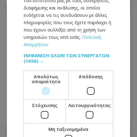
του ιστότοπού μας με τους συνεργάτες
διαφήμισης και ανάλυσης, οι οποίοι
ενδέχεται να τις συνδυάσουν με άλλες
πληροφορίες που τους έχετε παράσχει ή
που έχουν συλλέξει από τη χρήση των
υπηρεσιών τους από εσάς.
Πολιτική
Απορρήτου
ΕΜΦΆΝΙΣΗ ΌΛΩΝ ΤΩΝ ΣΥΝΕΡΓΑΤΏΝ
(1656) →
Απολύτως
Απόδοσης
απαραίτητα
Πένθος στο ΑΚΕΛ: Βαθιά θλίψη για τον
Αντρέα Νικολάου Ρίγκο - Φωτογραφία
Στόχευσης
Λειτουργικότητας
07.08.2026 - 08:08
Μη ταξινομημένα