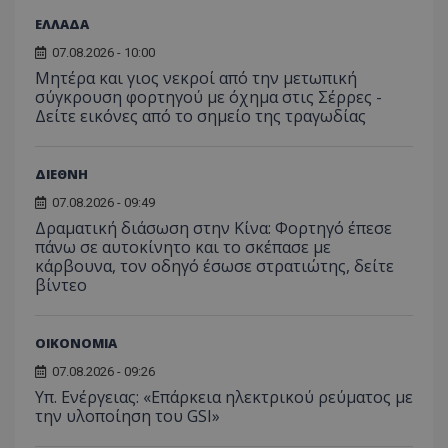
παραμετροπο
Περιλα
των
παράδοση
κάθε α
ΕΛΛΑΔΑ
αλλη
περιεχομένου
σελίδας
του 
βάση τις
ιστότο
07.08.2026 - 10:00
την 
αλληλεπιδράσ
χρησιμ
την 
των χρηστών,
Μητέρα και γιος νεκροί από την μετωπική
για τον
για ν
χωρίς
υπολογ
σύγκρουση φορτηγού με όχημα στις Σέρρες -
την 
συγκεκριμένε
δεδομέ
χρήσ
Δείτε εικόνες από το σημείο της τραγωδίας
λεπτομέρειες,
επισκε
παρα
γενική
περιόδ
προσ
κατηγοριοπο
σύνδεσ
περι
είναι προκλητ
καμπάνι
ΔΙΕΘΝΗ
αναφο
uid
.adform.net
1 μήνας 4
Αυτό
XYZ
gml-grp.com
2 μήνες 4
Δεδομένου ότ
αναλυτ
εβδομάδες
παρέ
εβδομάδες
συγκεκριμένο
στοιχε
07.08.2026 - 09:49
μονα
σκοπός του c
ιστότο
εκχω
Δραματική διάσωση στην Κίνα: Φορτηγό έπεσε
"XYZ" δεν
αναγ
παρέχεται, μι
πάνω σε αυτοκίνητο και το σκέπασε με
__eoi
.tothemaonline.com
5 μήνες 4
Αυτό τ
χρήσ
γενική περιγ
εβδομάδες
χρησιμ
κάρβουνα, τον οδηγό έσωσε στρατιώτης, δείτε
δημι
θα ήταν: "Αυτ
για την
από 
βίντεο
cookie
καταγρ
συλλ
χρησιμοποιείτ
δέσμευ
δεδο
σκοπούς που
αλληλε
με τ
απαιτούν την
του χρ
δρασ
αναγνώριση μ
ΟΙΚΟΝΟΜΙΑ
ιστοσε
στον
συνεδρίας χρ
βοηθών
Αυτά
ή την εφαρμο
βελτίω
07.08.2026 - 09:26
δεδο
συγκεκριμέν
εμπειρ
μπορ
Υπ. Ενέργειας: «Επάρκεια ηλεκτρικού ρεύματος με
λειτουργιών 
χρήστη
σταλ
ιστοσελίδα. 
την υλοποίηση του GSI»
αναλύο
μέρο
να συμβάλει 
απόδοσ
ανάλ
ενίσχυση της
ιστοσε
αναφ