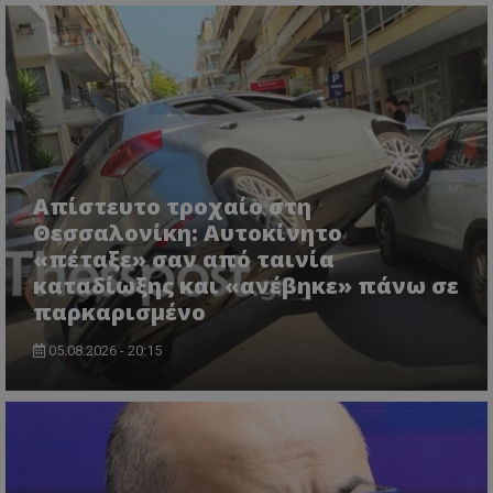
Απίστευτο τροχαίο στη
Θεσσαλονίκη: Αυτοκίνητο
usprivacy
.themasports.tothemaonline.co
«πέταξε» σαν από ταινία
καταδίωξης και «ανέβηκε» πάνω σε
παρκαρισμένο
05.08.2026 - 20:15