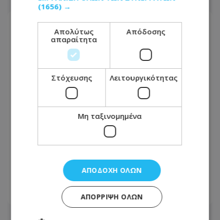
(1656) →
Απολύτως
Απόδοσης
απαραίτητα
Στόχευσης
Λειτουργικότητας
Μη ταξινομημένα
Νύχτα συλλήψεων από τις Αρχές -
Κατασχέθηκαν δεκάδες οχήματα από
ΑΠΟΔΟΧΉ ΌΛΩΝ
την Αστυνομία
05.08.2026 - 07:31
ΑΠΌΡΡΙΨΗ ΌΛΩΝ