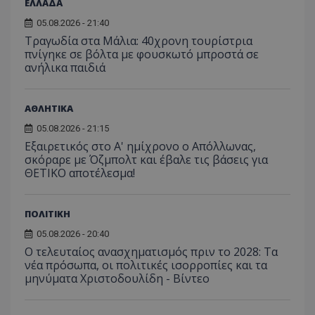
ΕΛΛΑΔΑ
προσδι
αναγ
συχνότ
να π
05.08.2026 - 21:40
επισκέ
τον 
τον τρ
του 
Τραγωδία στα Μάλια: 40χρονη τουρίστρια
οποίο 
πνίγηκε σε βόλτα με φουσκωτό μπροστά σε
επισκέπ
πρόσβα
ανήλικα παιδιά
ιστοσε
Συλλέγε
για τις
του χρ
ΑΘΛΗΤΙΚΑ
ιστοσε
ποιες σ
05.08.2026 - 21:15
έχουν 
Εξαιρετικός στο Α' ημίχρονο ο Απόλλωνας,
_ga_J7RS52TMNC
.tothemaonline.com
1 χρόνος 1
Αυτό τ
σκόραρε με Όζμπολτ και έβαλε τις βάσεις για
μήνας
χρησιμ
ΘΕΤΙΚΟ αποτέλεσμα!
από το
Analyti
διατήρ
κατάσ
περιόδ
ΠΟΛΙΤΙΚΗ
σύνδεσ
05.08.2026 - 20:40
Ο τελευταίος ανασχηματισμός πριν το 2028: Τα
νέα πρόσωπα, οι πολιτικές ισορροπίες και τα
μηνύματα Χριστοδουλίδη - Βίντεο