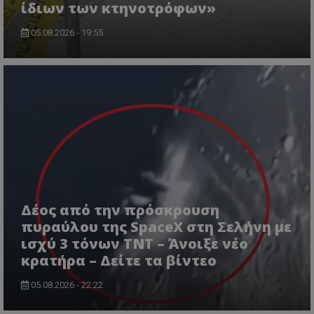
ίδιων των κτηνοτρόφων»
05.08.2026 - 19:55
msToken
.tiktok.com
Δέος από την πρόσκρουση
πυραύλου της SpaceX στη Σελήνη με
ισχύ 3 τόνων TNT – Άνοιξε νέο
κρατήρα – Δείτε τα βίντεο
05.08.2026 - 22:22
CookieScriptConsent
CookieScript
www.tothemaonline.com