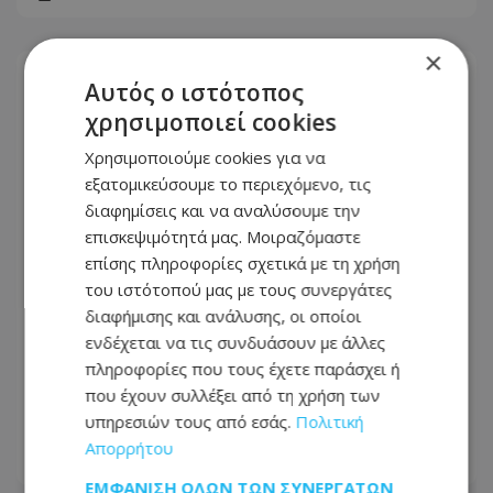
×
Αυτός ο ιστότοπος
χρησιμοποιεί cookies
Χρησιμοποιούμε cookies για να
εξατομικεύσουμε το περιεχόμενο, τις
διαφημίσεις και να αναλύσουμε την
επισκεψιμότητά μας. Μοιραζόμαστε
επίσης πληροφορίες σχετικά με τη χρήση
του ιστότοπού μας με τους συνεργάτες
διαφήμισης και ανάλυσης, οι οποίοι
ενδέχεται να τις συνδυάσουν με άλλες
«Μίλησαν» οι νεκροτομές για τον
πληροφορίες που τους έχετε παράσχει ή
17χρονο και τον 25χρονο - Έδειξαν τη
που έχουν συλλέξει από τη χρήση των
σφοδρότητα των συγκρούσεων
υπηρεσιών τους από εσάς.
Πολιτική
Απορρήτου
05.08.2026 - 14:07
ΕΜΦΆΝΙΣΗ ΌΛΩΝ ΤΩΝ ΣΥΝΕΡΓΑΤΏΝ