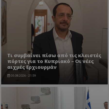
ASP.NET_SessionId
Microsoft Corporation
themasports.tothemaonline.co
Τι συμβαίνει πίσω από τις κλειστές
πόρτες για το Κυπριακό – Οι νέες
αιχμές Ερχιουρμάν
05.08.2026 - 21:59
VISITOR_PRIVACY_METADATA
YouTube
.youtube.com