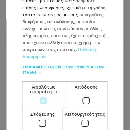
επισκεψιμότητά μας. Μοιραζόμαστε
Προσοχή: Αυτούς ψάχνουν για
επίσης πληροφορίες σχετικά με τη χρήση
διάρρηξη και κλοπή κατοικίας στη
του ιστότοπού μας με τους συνεργάτες
Λεμεσό - Δείτε φωτογραφίες
διαφήμισης και ανάλυσης, οι οποίοι
ενδέχεται να τις συνδυάσουν με άλλες
06.08.2026 - 12:18
πληροφορίες που τους έχετε παράσχει ή
που έχουν συλλέξει από τη χρήση των
υπηρεσιών τους από εσάς.
Πολιτική
Απορρήτου
ΕΜΦΆΝΙΣΗ ΌΛΩΝ ΤΩΝ ΣΥΝΕΡΓΑΤΏΝ
(1656) →
Απολύτως
Απόδοσης
απαραίτητα
Στόχευσης
Λειτουργικότητας
Κεντρικές φυλακές: Σοβαρές