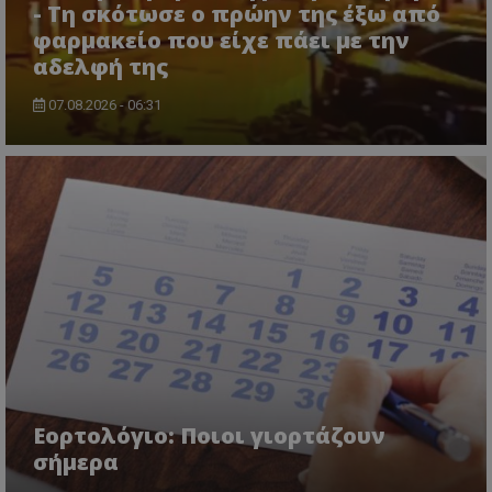
- Τη σκότωσε ο πρώην της έξω από
φαρμακείο που είχε πάει με την
αδελφή της
07.08.2026 - 06:31
CookieScriptConsent
CookieScript
www.tothemaonline.com
Εορτολόγιο: Ποιοι γιορτάζουν
σήμερα