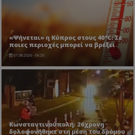
ASP.NET_SessionId
Microsoft Corporation
lifenewscy.tothemaonline.com
«Ψήνεται» η Κύπρος στους 40°C: Σε
ποιες περιοχές μπορεί να βρέξει
07.08.2026 - 06:26
msToken
.tiktok.com
Κωνσταντινούπολη: 26χρονη
δολοφονήθηκε στη μέση του δρόμου