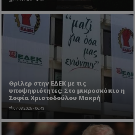
VISITOR_PRIVACY_METADATA
YouTube
.youtube.com
Θρίλερ στην ΕΔΕΚ με τις
υποψηφιότητες: Στο μικροσκόπιο η
Σοφία Χριστοδούλου Μακρή
07.08.2026 - 06:43