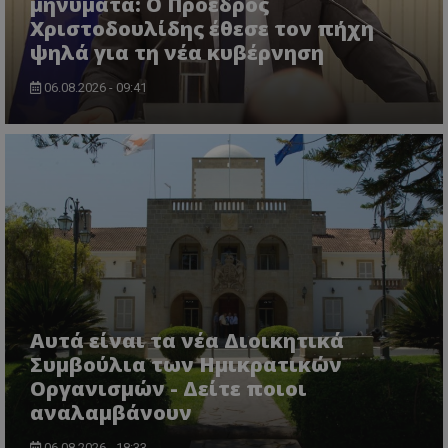
μηνύματα: Ο Πρόεδρος
Ο ιστότοπος δεν μπορεί να χρησιμοποιηθεί σωστά
Χριστοδουλίδης έθεσε τον πήχη
χωρίς τα απολύτως απαραίτητα cookies.
ψηλά για τη νέα κυβέρνηση
Ονοματεπώνυμο
Προμηθευτής
/
Πεδίο
usprivacy
.lifenewscy.tothemaonline.com
06.08.2026 - 09:41
ASP.NET_SessionId
Microsoft Corporation
themasports.tothemaonline.co
Αυτά είναι τα νέα Διοικητικά
Συμβούλια των Ημικρατικών
Οργανισμών - Δείτε ποιοι
αναλαμβάνουν
06.08.2026 - 18:33