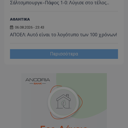
_ga_J7RS52TMNC
.tothemaonline.com
1 χρόνος 1
Αυτό τ
Σάλτσμπουργκ–Πάφος 1-0: Λύγισε στο τέλος...
μήνας
χρησιμ
από το
Analyti
διατήρ
ΑΘΛΗΤΙΚΑ
κατάσ
περιόδ
06.08.2026 - 23:43
σύνδεσ
ΑΠΟΕΛ: Αυτό είναι το λογότυπο των 100 χρόνων!
Περισσότερα