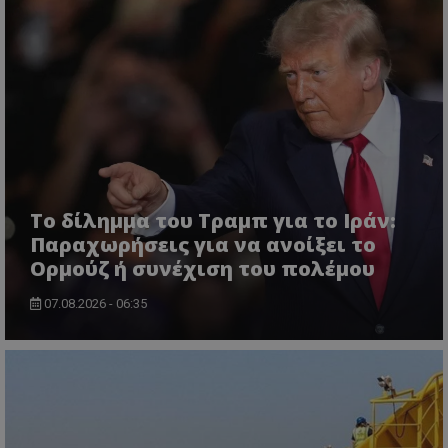
ASP.NET_SessionId
Microsoft Corporation
lifenewscy.tothemaonline.com
Το δίλημμα του Τραμπ για το Ιράν:
Παραχωρήσεις για να ανοίξει το
Ορμούζ ή συνέχιση του πολέμου
07.08.2026 - 06:35
msToken
.tiktok.com