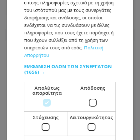
τον έβαλε σε βαρέλι με τσιμέντο
επίσης πληροφορίες σχετικά με τη χρήση
επειδή νόμιζε ότι τον έκλεβε
του ιστότοπού μας με τους συνεργάτες
διαφήμισης και ανάλυσης, οι οποίοι
06.08.2026 - 23:19
ενδέχεται να τις συνδυάσουν με άλλες
πληροφορίες που τους έχετε παράσχει ή
που έχουν συλλέξει από τη χρήση των
υπηρεσιών τους από εσάς.
Πολιτική
Απορρήτου
ΕΜΦΆΝΙΣΗ ΌΛΩΝ ΤΩΝ ΣΥΝΕΡΓΑΤΏΝ
(1656) →
Απολύτως
Απόδοσης
απαραίτητα
Στόχευσης
Λειτουργικότητας
Γκουτέρες: Οι επιθέσεις κατά αμάχων
σε Ουκρανία και Ρωσία πρέπει να