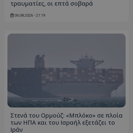
τραυματίες, οι επτά σοβαρά
χωρίς τα απολύτως απαραίτητα cookies.
Ονοματεπώνυμο
Προμηθευτής
/
Πεδίο
06.08.2026 - 21:19
usprivacy
.lifenewscy.tothemaonline.com
ASP.NET_SessionId
Microsoft Corporation
themasports.tothemaonline.co
Στενά του Ορμούζ: «Μπλόκο» σε πλοία
των ΗΠΑ και του Ισραήλ εξετάζει το
Ιράν