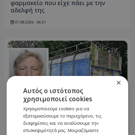
φαρμακείο που είχε πάει με την
αδελφή της
07.08.2026 - 06:31
×
Αυτός ο ιστότοπος
χρησιμοποιεί cookies
Χρησιμοποιούμε cookies για να
εξατομικεύσουμε το περιεχόμενο, τις
Φρίκη στη Βρετανία: Πρώην χασάπης
διαφημίσεις και να αναλύσουμε την
τεμάχισε 55χρονο εργαζόμενό του και
επισκεψιμότητά μας. Μοιραζόμαστε