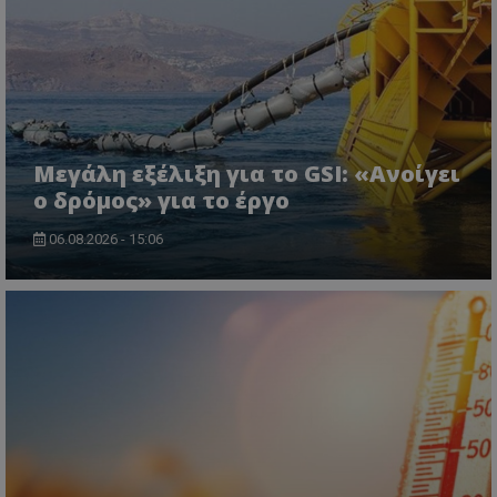
Μεγάλη εξέλιξη για το GSI: «Ανοίγει
ο δρόμος» για το έργο
CookieScriptConsent
CookieScript
www.tothemaonline.com
06.08.2026 - 15:06
usprivacy
.themasports.tothemaonline.co