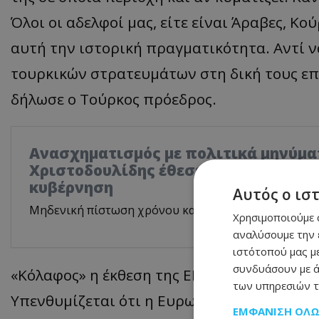
Όλοι οι αδελφοί μας, είτε είναι Άραβες, Κο
αυτή την ιστορική πραγματικότητα. Αντί 
τουρκικών στρατευμάτων στη δική τους επι
δήλωσε ο Τούρκος πρόεδρος.
Ανασχηματισμός με πολιτικά μηνύμα
Χριστοδουλίδης έθεσε τον πήχη ψηλά
κυβέρνηση
Αυτός ο ισ
Μηδενική πίστωση χρόνου και αυστηρό μήνυμα στο
Χρησιμοποιούμε c
αναλύσουμε την 
ιστότοπού μας με
συνδυάσουν με ά
«Κόλαφος» η έκθεση της ΕΕ για την Τουρκία
των υπηρεσιών τ
Υπενθυμίζεται ότι η Ευρωπαϊκή Επιτροπή, 
ΕΜΦΆΝΙΣΗ ΌΛ