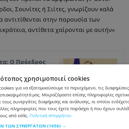
ύρδοι, Σουνίτες ή Σιίτες, γνωρίζουν καλά
να αντιτίθενται στην παρουσία των
κράτεια, αντίθετα χαίρονται με αυτήν»
τα: Ο Πρόεδρος
 για τη νέα
τότοπος χρησιμοποιεί cookies
υς νέους Υπουργούς
ookies για να εξατομικεύσουμε το περιεχόμενο, τις διαφημίσεις
επισκεψιμότητά μας. Μοιραζόμαστε επίσης πληροφορίες σχετικά
 τους συνεργάτες διαφήμισης και ανάλυσης, οι οποίοι ενδέχετα
λλες πληροφορίες που τους έχετε παράσχει ή που έχουν συλλέξ
ους από εσάς.
Πολιτική Απορρήτου
στην τελευταία της έκθεση προόδου για
ΩΝ ΤΩΝ ΣΥΝΕΡΓΑΤΏΝ
(1656) →