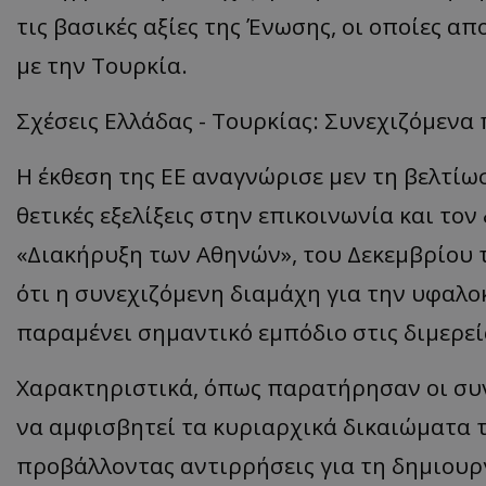
τις βασικές αξίες της Ένωσης, οι οποίες 
ASP.NET_SessionI
με την Τουρκία.
Σχέσεις Ελλάδας - Τουρκίας: Συνεχιζόμενα
VISITOR_PRIVACY
Η έκθεση της ΕΕ αναγνώρισε μεν τη βελτίωσ
θετικές εξελίξεις στην επικοινωνία και το
«Διακήρυξη των Αθηνών», του Δεκεμβρίου 
ότι η συνεχιζόμενη διαμάχη για την υφαλο
παραμένει σημαντικό εμπόδιο στις διμερείς
__cf_bm
Χαρακτηριστικά, όπως παρατήρησαν οι συντ
να αμφισβητεί τα κυριαρχικά δικαιώματα τ
προβάλλοντας αντιρρήσεις για τη δημιουρ
__cf_bm