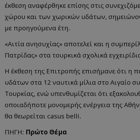
έκθεση αναφέρθηκε επίσης στις συνεχιζόμε
χώρου και των χωρικών υδάτων, σημειώνον
με προηγούμενα έτη.
ASP.NET_SessionI
«Αιτία ανησυχίας» αποτελεί και η συμπερί
Πατρίδας» στα τουρκικά σχολικά εγχειρίδι
msToken
Η έκθεση της Επιτροπής επισήμανε ότι η 
υδάτων στα 12 ναυτικά μίλια στο Αιγαίο συ
Τουρκίας, ενώ υπενθυμίζεται ότι εξακολουθ
οποιαδήποτε μονομερής ενέργεια της Αθήν
CookieScriptConse
θα θεωρείται casus belli.
ΠΗΓΗ:
Πρώτο Θέμα