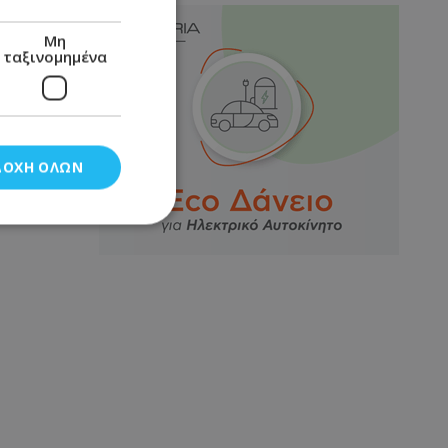
Μη
ταξινομημένα
ΔΟΧΉ ΌΛΩΝ
νομημένα
στη και τη
τητα cookies.
αποθηκεύει το
θεσης του χρήστη
 παρακολούθηση και
τα σύμφωνα με τον
ρρήτου των
ειών.