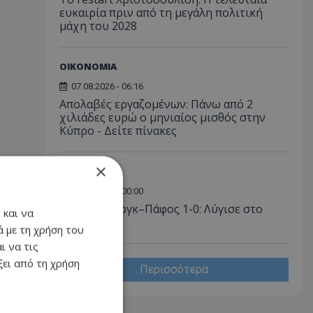
ευκαιρία πριν από τη μεγάλη πολιτική
μάχη του 2028
ΟΙΚΟΝΟΜΙΑ
07.08.2026 - 06:16
Απολαβές εργαζομένων: Πάνω από 2
χιλιάδες ευρώ ο μηνιαίος μισθός στην
Κύπρο - Δείτε πίνακες
×
ΑΘΛΗΤΙΚΑ
07.08.2026 - 00:00
Σάλτσμπουργκ–Πάφος 1-0: Λύγισε στο
 και να
τέλος...
 με τη χρήση του
ι να τις
ει από τη χρήση
Περισσότερα